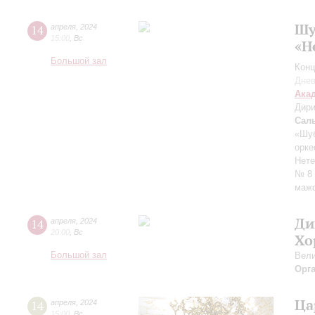
Шу
14
апреля
,
2024
15:00
,
Вс
«Н
Большой зал
Конц
Днев
Ака
Дири
Сал
«Шуб
орке
Нете
№ 8 
маж
Ди
14
апреля
,
2024
20:00
,
Вс
Хо
Большой зал
Вели
Орг
Ца
14
апреля
,
2024
15:00
,
Вс