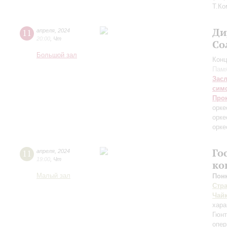
Т.Ко
Ди
11
апреля
,
2024
20:00
,
Чт
Со
Большой зал
Конц
Памя
Зас
сим
Про
орке
орке
орке
Го
11
апреля
,
2024
19:00
,
Чт
ко
Малый зал
Пон
Стр
Чай
хара
Гюнт
опер