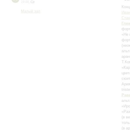
19:00
,
Ср
Конц
Малый зал
Иван
Ста
Гли
форт
«Не 
форт
(нео
альт
аран
Т.Ко
«Кар
цвет
сюи
Ария
trist
Рав
альт
«Ир
«Раз
(в в
толь
(в а