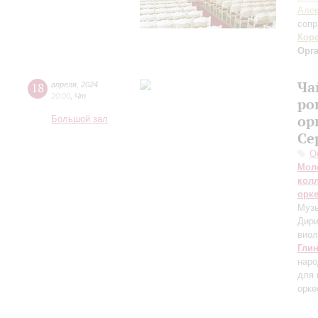
Алек
сопр
Кор
Орг
Ча
18
апреля
,
2024
20:00
,
Чт
ро
ор
Большой зал
Се
О
Мол
кол
орк
Музы
Дири
виол
Гли
наро
для 
орке