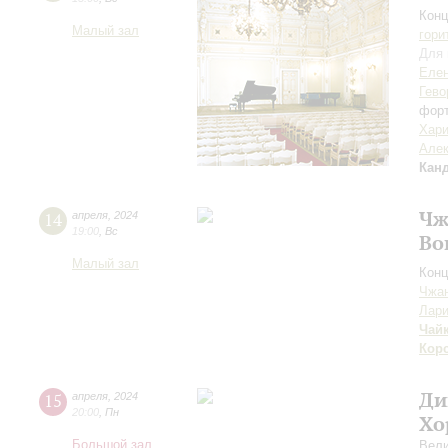
Конц
Малый зал
гори
Для 
Елен
Гево
фор
Хари
Алек
Кан
Чж
14
апреля
,
2024
19:00
,
Вс
Во
Малый зал
Конц
Чжа
Лари
Чай
Кор
Ди
15
апреля
,
2024
20:00
,
Пн
Хо
Большой зал
Вели