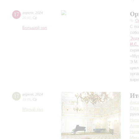
Ор
17
апреля
,
2024
20:00
,
Ср
О
С по
Большой зал
собо
Эуд
И.С.
скри
«Му
Э.М
цикл
орга
вари
Ит
17
апреля
,
2024
19:00
,
Ср
Анса
Евге
Малый зал
руко
Ната
Алек
Ната
Мих