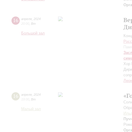
Орг
Ве
16
апреля
,
2024
20:00
,
Вт
Ди
Большой зал
Конц
Росс
Памя
Зас
сим
Хор 
Дири
сопр
Леон
«Г
16
апреля
,
2024
19:00
,
Вт
Соли
Обра
Малый зал
Ильд
Пуч
Рома
Орг