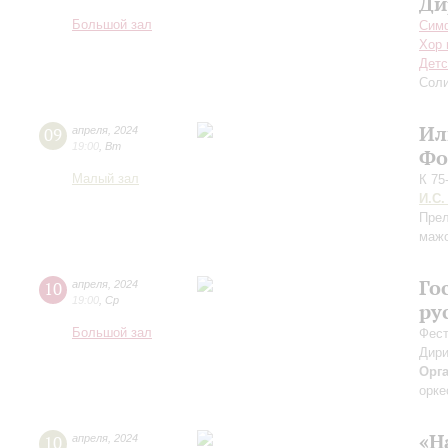
Ди
Большой зал
Симф
Хор 
Детс
Соли
Ил
09
апреля
,
2024
19:00
,
Вт
Фо
Малый зал
К 75
И.С.
Прел
маж
Го
10
апреля
,
2024
19:00
,
Ср
ру
Большой зал
Фест
Дири
Орг
орке
«Н
10
апреля
,
2024