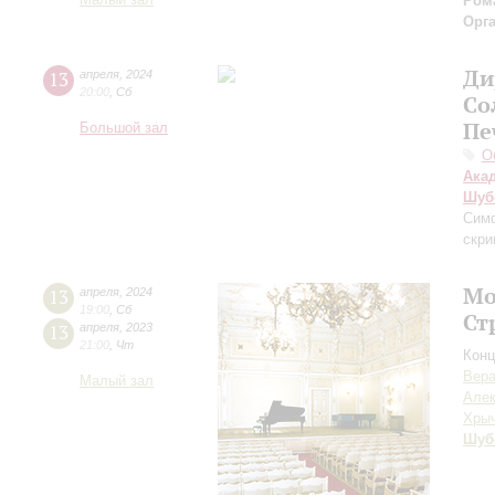
Малый зал
Ром
Орг
Ди
13
апреля
,
2024
20:00
,
Сб
Со
Пе
Большой зал
О
Ака
Шуб
Сим
скри
Мо
13
апреля
,
2024
19:00
,
Сб
Ст
13
апреля
,
2023
21:00
,
Чт
Конц
Вера
Малый зал
Алек
Хры
Шуб