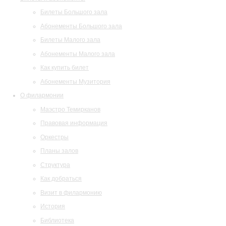
Билеты Большого зала
Абонементы Большого зала
Билеты Малого зала
Абонементы Малого зала
Как купить билет
Абонементы Музитория
О филармонии
Маэстро Темирканов
Правовая информация
Оркестры
Планы залов
Структура
Как добраться
Визит в филармонию
История
Библиотека