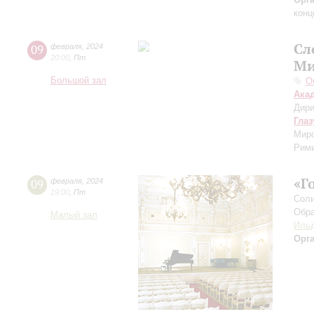
конц
Сл
09
февраля
,
2024
20:00
,
Пт
Ми
Большой зал
О
Ака
Дири
Глаз
Миро
Рими
«Г
09
февраля
,
2024
19:00
,
Пт
Соли
Обра
Малый зал
Ильд
Орг