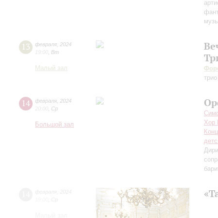
арти
фан
музы
Ве
13
февраля
,
2024
19:00
,
Вт
Тр
Малый зал
Фор
трио
Ор
14
февраля
,
2024
20:00
,
Ср
Симф
Хор 
Большой зал
Конц
детс
Дири
сопр
бари
«Т
14
февраля
,
2024
19:00
,
Ср
Малый зал