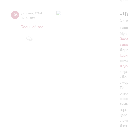
«Ч
06
февраля
,
2024
20:00
,
Вт
С чт
Большой зал
Конц
Музы
Зас
сим
Дири
Юри
ром
Шуб
к др
«Леб
смер
Поло
опер
опер
тьмы
горе
царс
сюит
Джа