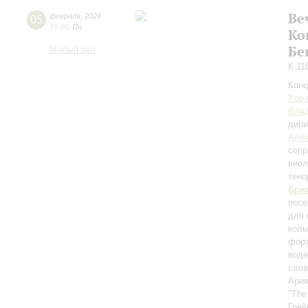
Ве
05
февраля
,
2024
19:00
,
Пн
Ко
Бе
Малый зал
К 11
Конц
Хор 
Влад
дири
Алек
сопр
вио
тено
Бри
песе
для 
колы
форт
воде
слов
Ария
"The
Грей