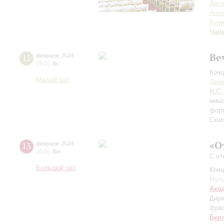
Дина
Анна
Алек
Чай
Ве
11
февраля
,
2024
19:00
,
Вс
Конц
Малый зал
Дени
И.С.
мин
фор
Сюит
«О
13
февраля
,
2024
20:00
,
Вт
С чт
Большой зал
Конц
Музы
Ака
Дири
фраг
Бер