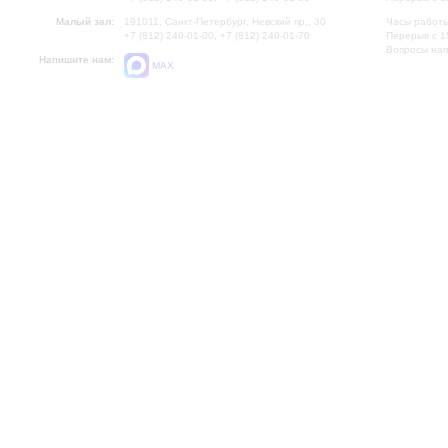
Малый зал:
191011, Санкт-Петербург, Невский пр., 30
Часы работы
+7 (812) 240-01-00, +7 (812) 240-01-70
Перерыв с 1
Вопросы на
Напишите нам:
MAX