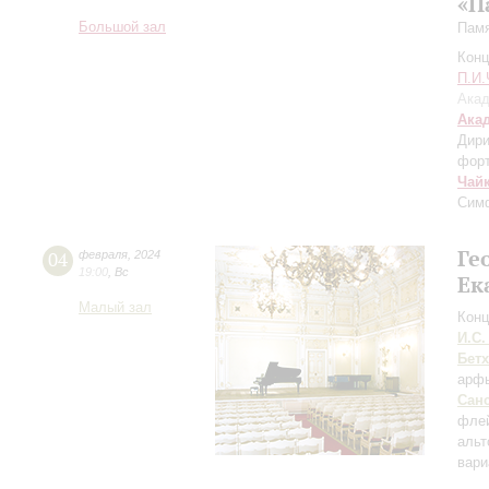
«П
Большой зал
Памя
Конц
П.И.
Акад
Ака
Дири
фор
Чай
Симф
Ге
04
февраля
,
2024
19:00
,
Вс
Ек
Малый зал
Конц
И.С.
Бет
арф
Сан
фле
альт
вари