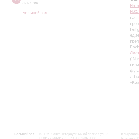
20:00
,
Пт
Ната
И.С.
Большой зал
нас 
прел
heil
един
прел
Bach
Лис
("Nu
пили
фуга
Л.Бо
«Кар
Большой зал:
191186, Санкт-Петербург, Михайловская ул., 2
Часы работы
+7 (812) 240-01-00, +7 (812) 240-01-80
Перерыв с 1