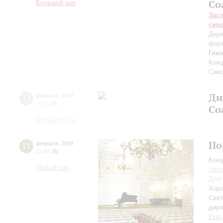
Со
Большой зал
Зас
сим
Дири
фор
Гли
Конц
Сим
Ди
11
февраля
,
2024
20:00
,
Вс
Со
Большой зал
По
11
февраля
,
2024
15:00
,
Вс
Конц
Малый зал
гори
Для 
Хоро
Свет
дири
Екат