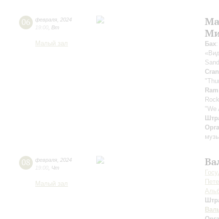
Ma
06
февраля
,
2024
19:00
,
Вт
Ми
Малый зал
Бах
«Вид
San
Cran
"Thu
Ram
Rock
"We 
Штра
Орг
музы
Ва
08
февраля
,
2024
19:00
,
Чт
Госу
Пете
Малый зал
Альб
Штр
Вал
Орг