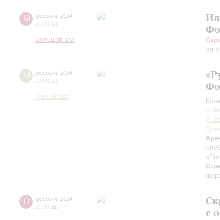
Ил
10
февраля
,
2024
20:00
,
Сб
Фо
Большой зал
Скр
ля м
«Р
10
февраля
,
2024
19:00
,
Сб
Фо
Малый зал
Конц
«Пет
Анас
Дмит
Аре
«Луб
«Пол
Стр
(вер
Ск
11
февраля
,
2024
20:00
,
Вс
с 