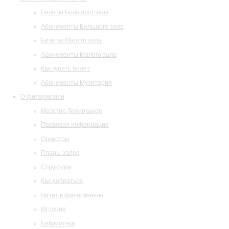
Билеты Большого зала
Абонементы Большого зала
Билеты Малого зала
Абонементы Малого зала
Как купить билет
Абонементы Музитория
О филармонии
Маэстро Темирканов
Правовая информация
Оркестры
Планы залов
Структура
Как добраться
Визит в филармонию
История
Библиотека