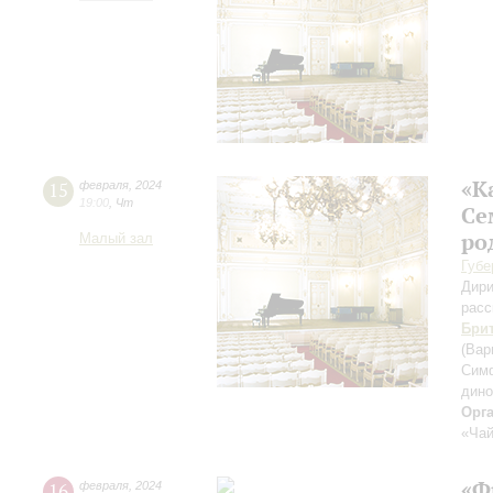
«К
15
февраля
,
2024
19:00
,
Чт
Се
ро
Малый зал
Губе
Дири
расс
Бри
(Вар
Симф
дино
Орг
«Чай
«Ф
16
февраля
,
2024