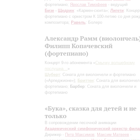
фортепиано;
Ярослав Тимофеев
- ведущий
Бизе
-
Щедрин
: «Кармен-сюита»;
Лигети
: Концер
фортепиано с оркестром
К 100-летию со дня рож
композитора
;
Равель
: Болеро
Александр Рамм (виолончель)
Филипп Копачевский
(фортепиано)
Концерт 9-го абонемента «
Смычку волшебному
послушна…
»
Шуберт
: Соната для виолончели и фортепиано
(«Арпеджионе»);
Бриттен
: Соната для виолончел
фортепиано;
Барбер
: Соната для виолончели и
фортепиано
«Бука», сказка для детей и не
только
В сопровождении песочной анимации
Академический симфонический оркестр фил
Дирижер -
Петр Максимов
;
Максим Матвеев
-