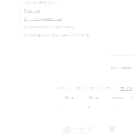
Творческие встречи
Выставки
Издания филармонии
Образовательные программы
Инклюзивные и специальные проекты
Все событи
2019/20
2020/21
2021/22
2022/23
2023/24
2024/25
2025/26
2026/27
Июнь
Июль
Август
1
2
3
4
5
6
7
8
22
ноября
,
2023
20:00
,
Ср