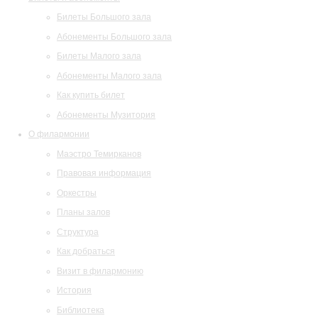
Билеты Большого зала
Абонементы Большого зала
Билеты Малого зала
Абонементы Малого зала
Как купить билет
Абонементы Музитория
О филармонии
Маэстро Темирканов
Правовая информация
Оркестры
Планы залов
Структура
Как добраться
Визит в филармонию
История
Библиотека