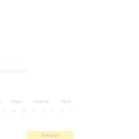
инская карта
ь
Март
Апрель
Май
24
25
26
27
28
29
30
31
Концерт