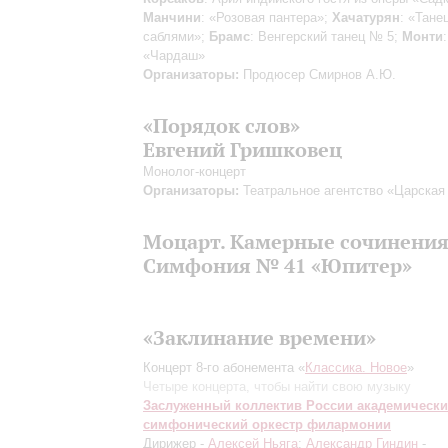
Манчини
: «Розовая пантера»;
Хачатурян
: «Тане
саблями»;
Брамс
: Венгерский танец № 5;
Монти
:
«Чардаш»
Организаторы:
Продюсер Смирнов А.Ю.
«Порядок слов»
Евгений Гришковец
Монолог-концерт
Организаторы:
Театральное агентство «Царская
Моцарт. Камерные сочинени
Симфония № 41 «Юпитер»
«Заклинание времени»
Концерт 8-го абонемента «
Классика. Новое
»
Четыре концерта, чтобы найти свою музыку
Заслуженный коллектив России академическ
симфонический оркестр филармонии
Дирижер -
Алексей Ньяга
;
Александр Гиндин
-