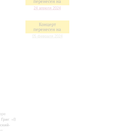
перенесен на
24 апреля 2024
Концерт
перенесен на
05 февраля 2024
ере
;
Григ
: «В
ский-
о;