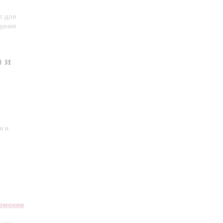
т для
дения
 и
и и
армонии