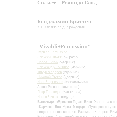
Солист – Роландо Саад
Бенджамин Бриттен
К 110-летию со дня рождения
"Vivaldi+Percussion"
Impulse Percussion
Алексей Чижик
(вибрафон)
Павел Чижик
(ударные)
Александр Смирнов
(маримба)
Тимур Фёдоров
(ударные)
Николай Рыжов
(ударные)
Иван Чернобаев
(колокольчики)
Антон Регонен
(ксилофон)
Пётр Гогитидзе
(бас-гитара)
Ирина Чижик
- ведущая
Вивальди
: «Времена Года»;
Бизе
: Увертюра к оп
«Кармен»;
Бах
: Ария;
Моцарт
: «Турецкое рондо»
пещере горного короля»;
Равель
: «Болеро»;
Рим
Корсаков
: Ария индийского гостя из оперы «Садк