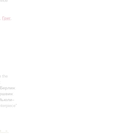
нное
,
Григ
,
n the
:
Берлин
:
ершвин
:
Ньюли–
nterpiece"
м…».