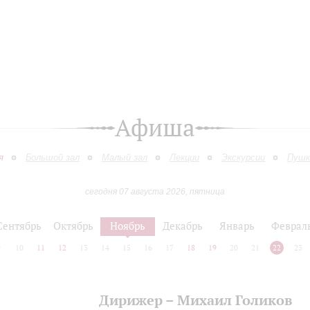
Афиша
я
Большой зал
Малый зал
Лекции
Экскурсии
Пушк
сегодня 07 августа 2026, пятница
Сентябрь
Октябрь
Ноябрь
Декабрь
Январь
Феврал
9
10
11
12
13
14
15
16
17
18
19
20
21
22
23
Дирижер – Михаил Голиков