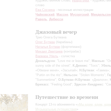
художественное слово;
Ирада Берг
- художестве
слово
Ева Соснина
- песочные иллюстрации
Чайковский
,
Массне
,
Мусоргский
,
Мендельсон
Равель
,
Дебюсси
Джазовый вечер
Трио Олега Бутмана
Олег Бутман
(барабаны)
Наталья Бутман
(фортепиано)
Михаил Дмитриев
(контрабас)
Варвара Убель
- солистка
Дональдсон
: "Love me or leave me";
Макхью
: "O
sunny side of the street";
К.Деннис
: "Toxic";
Убель
«Обмани меня», «Засыпай»;
Н.Бутман
: «Гамма»;
"Puttin on the ritz";
Нельсон
: "Stolen Moments";
Г
"Summertime";
О.Бутман–Н.Бутман
: «Диалоги»;
Брикасс
: "Feeling Good";
Эдисон–Хендрикс
: "Ce
Путешествие во времени
Концерт 13-го абонемента «
«Мы едем, едем, еде
Музыкальные путешествия
»