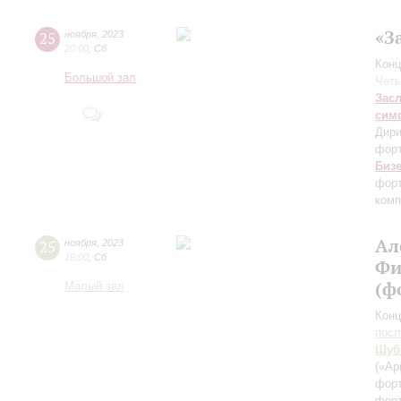
«З
25
ноября
,
2023
20:00
,
Сб
Конц
Большой зал
Четы
Зас
сим
Дири
фор
Биз
форт
комп
Ал
25
ноября
,
2023
19:00
,
Сб
Фи
(ф
Малый зал
Конц
пос
Шуб
(«Ар
фор
фор