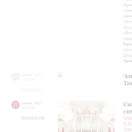
Жуан
сер
орк
«Вол
Штра
«Вес
пицц
Кал
Силь
Джуд
Орг
Эл
26
ноября
,
2023
19:00
,
Вс
Та
Малый зал
Си
27
ноября
,
2023
20:00
,
Пн
си
Большой зал
Симф
Ф.И.
Хор 