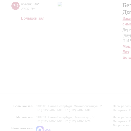
Бе
30
ноября
,
2023
20:00
,
Чт
Ди
Большой зал
Зас
сим
Дири
(лау
П.И.
Моц
Бах
Бет
Большой зал:
191186, Санкт-Петербург, Михайловская ул., 2
Часы работы
+7 (812) 240-01-00, +7 (812) 240-01-80
Перерыв с 1
Малый зал:
191011, Санкт-Петербург, Невский пр., 30
Часы работы
+7 (812) 240-01-00, +7 (812) 240-01-70
Перерыв с 1
Вопросы на
Напишите нам:
MAX