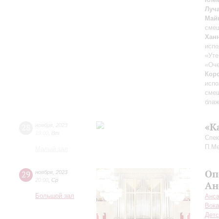
Луч
Май
смеш
Хан
испо
«Уте
«Оче
Кор
испо
смеш
блаж
«К
28
ноября
,
2023
19:00
,
Вт
Спек
П.М
Малый зал
Оп
29
ноября
,
2023
20:00
,
Ср
Ан
Большой зал
Анса
Вока
Детс