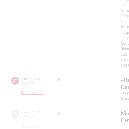
Иван
Анто
Пётр
Ирин
Вив
«Ка
пеще
Кор
Ман
саб
«Ча
Орг
«П
24
ноября
,
2023
20:00
,
Пт
Ев
Большой зал
Моно
Орг
Мо
24
ноября
,
2023
19:00
,
Пт
Си
Малый зал