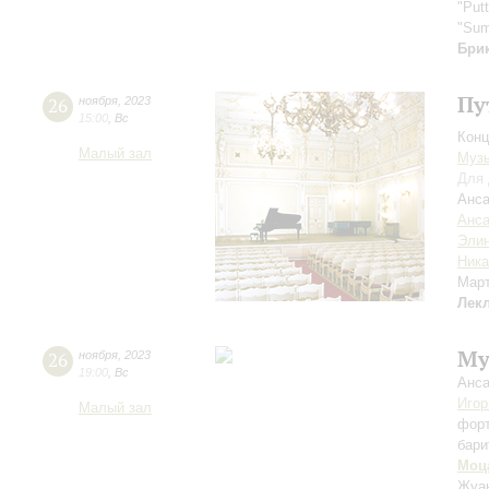
"Putt
"Sum
Бри
Пу
26
ноября
,
2023
15:00
,
Вс
Конц
Малый зал
Музы
Для 
Анса
Анса
Элин
Ника
Мар
Лек
Му
26
ноября
,
2023
19:00
,
Вс
Анса
Игор
Малый зал
фор
бари
Моц
Жуан