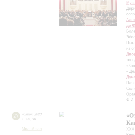
Музы
Дири
сопр
Але
де 
Боле
Эбол
Цыга
из о
Дво
танц
«Кня
«Ще
Дун
Пляс
Соли
Орг
Ф.И.
«О
27
ноября
,
2023
19:00
,
Пн
Ка
Малый зал
XXXI
Кле