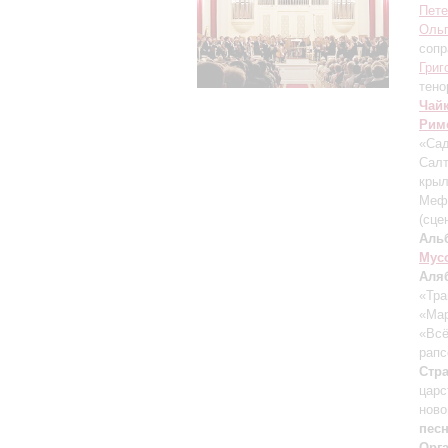
Пете
Ольг
сопр
Григ
тено
Чай
Рим
«Сад
Сал
крыл
Мефи
(сце
Аль
Мус
Аля
«Тра
«Мар
«Всё
рапс
Стр
царс
ново
песн
Орг