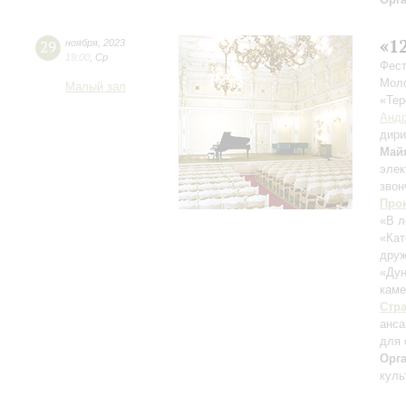
«1
29
ноября
,
2023
19:00
,
Ср
Фест
Моло
Малый зал
«Тер
Андр
дири
Май
элек
звон
Про
«В л
«Кат
друж
«Дун
каме
Стр
анс
для 
Орг
куль