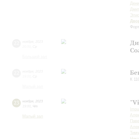
Дени
Дми
Элис
Дво
Форт
Ди
22
ноября
,
2023
20:00
,
Ср
Со
Большой зал
Бе
22
ноября
,
2023
19:00
,
Ср
К 11
Малый зал
"V
23
ноября
,
2023
19:00
,
Чт
Impu
Алек
Малый зал
Пав
Алек
Тиму
Ник