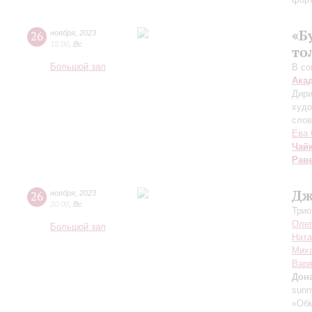
«Б
26
ноября
,
2023
15:00
,
Вс
то
Большой зал
В со
Ака
Дири
худо
слов
Ева 
Чай
Рав
Дж
26
ноября
,
2023
20:00
,
Вс
Трио
Олег
Большой зал
Ната
Мих
Варв
Дон
sunny
«Обм