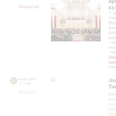
пр
ку
Большой зал
О
Памя
Моло
Дири
Дири
Бюл
- со
мецц
- бас
Чай
Бри
Арии
Эл
21
ноября
,
2023
19:00
,
Вт
Та
Малый зал
Конц
фила
Квар
Илья
Дмит