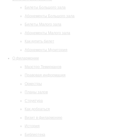
Билеты Большого зала
Абонементы Большого зала
Билеты Малого зала
Абонементы Малого зала
Как купить билет
Абонементы Музитория
О филармонии
Маэстро Темирканов
Правовая информация
Оркестры
Планы залов
Структура
Как добраться
Визит в филармонию
История
Библиотека