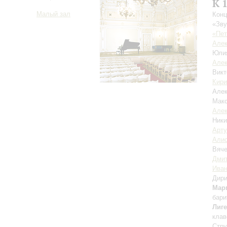
К 
Малый зал
Конц
«Зву
«Пет
Алек
Юли
Алек
Викт
Кир
Але
Мак
Алек
Ники
Арту
Али
Вяче
Дмит
Иван
Дири
Мар
бари
Лиге
клав
Стру