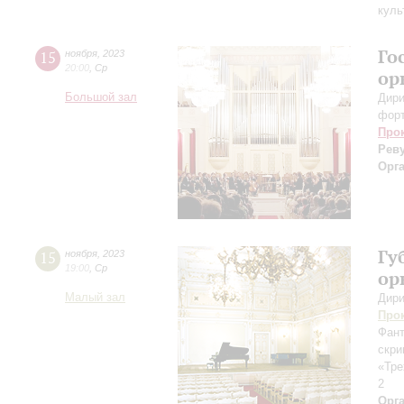
куль
Го
15
ноября
,
2023
20:00
,
Ср
ор
Большой зал
Дири
фор
Про
Рев
Орг
Гу
15
ноября
,
2023
19:00
,
Ср
ор
Малый зал
Дири
Про
Фант
скри
«Тре
2
Орг