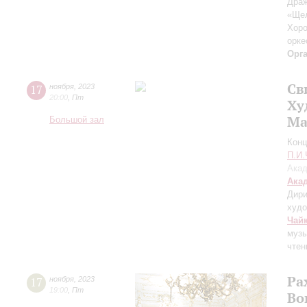
Драж
«Ще
Хоро
орке
Орг
Св
17
ноября
,
2023
20:00
,
Пт
Ху
Ма
Большой зал
Конц
П.И.
Акад
Ака
Дири
худо
Чай
музы
чтен
Ра
17
ноября
,
2023
19:00
,
Пт
Во