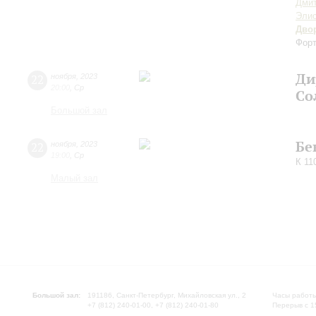
Дми
Элис
Дво
Форт
Ди
22
ноября
,
2023
20:00
,
Ср
Со
Большой зал
Бе
22
ноября
,
2023
19:00
,
Ср
К 11
Малый зал
Большой зал:
191186, Санкт-Петербург, Михайловская ул., 2
Часы работы
+7 (812) 240-01-00, +7 (812) 240-01-80
Перерыв с 1