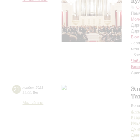
ку
О
Памя
Моло
Дири
Дири
Бюл
- со
мецц
- бас
Чай
Бри
Арии
Эл
21
ноября
,
2023
19:00
,
Вт
Та
Малый зал
Конц
фила
Квар
Илья
Дмит
Дени