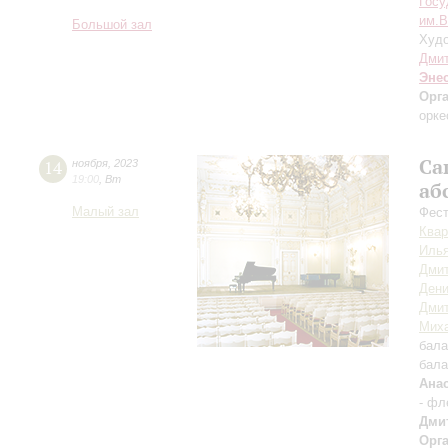
Госу
им.В
Большой зал
Худо
Дмит
Эне
Орг
орке
Са
14
ноября
,
2023
19:00
,
Вт
аб
Малый зал
Фест
Квар
Илья
Дмит
Дени
Дми
Мих
бала
бала
Ана
- фл
Дми
Орг