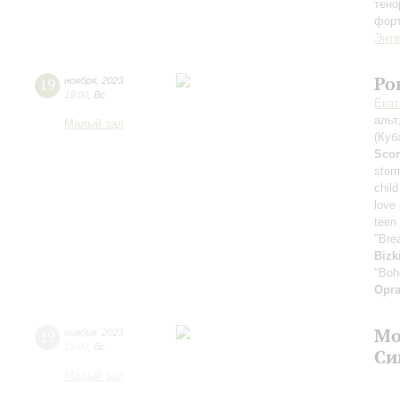
тено
фор
Энт
Ро
19
ноября
,
2023
19:00
,
Вс
Екат
альт
Малый зал
(Куб
Scor
stor
child
love
teen 
"Bre
Bizk
"Boh
Орг
Мо
19
ноября
,
2023
19:00
,
Вс
Си
Малый зал