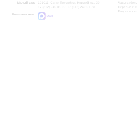
Малый зал:
191011, Санкт-Петербург, Невский пр., 30
Часы работы
+7 (812) 240-01-00, +7 (812) 240-01-70
Перерыв с 1
Вопросы на
Напишите нам:
MAX