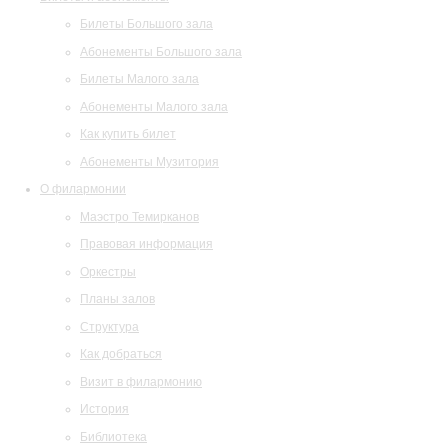
Билеты Большого зала
Абонементы Большого зала
Билеты Малого зала
Абонементы Малого зала
Как купить билет
Абонементы Музитория
О филармонии
Маэстро Темирканов
Правовая информация
Оркестры
Планы залов
Структура
Как добраться
Визит в филармонию
История
Библиотека