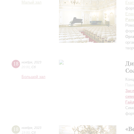
Малый зал
Екат
фор
Еле
Рах
Рома
форт
Орг
орга
твор
Ди
18
ноября
,
2023
20:00
,
Сб
Со
Большой зал
Конц
Памя
Зас
сим
Гай
Сим
форт
«В
18
ноября
,
2023
19:00
,
Сб