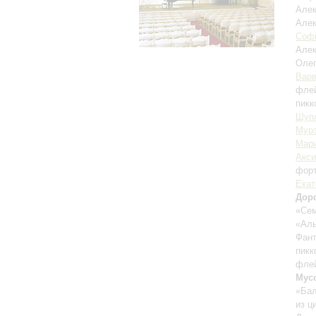
Але
Але
Соф
Але
Оле
Варв
флей
пикк
Шуп
Мур
Мар
Акси
фор
Екат
Дор
«Сем
«Аль
Фант
пикк
флей
Мус
«Бал
из ц