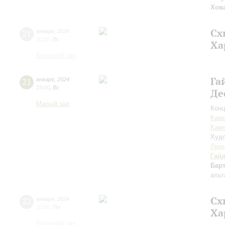
Хов
Сх
21
января
,
2024
20:00
,
Вс
Ха
Большой зал
Га
21
января
,
2024
19:00
,
Вс
Де
Малый зал
Конц
Каме
Каме
Худо
Лиди
Гай
Бар
альт
Сх
22
января
,
2024
20:00
,
Пн
Ха
Большой зал