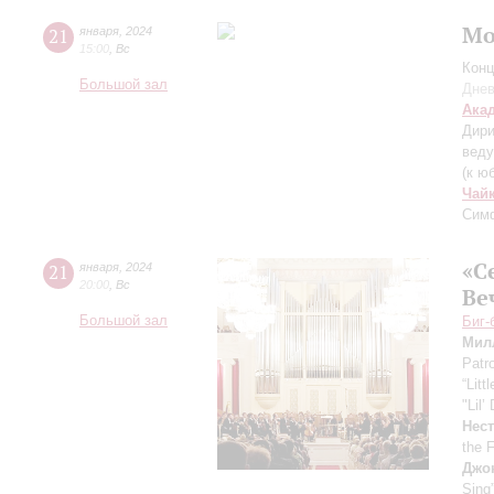
Мо
21
января
,
2024
15:00
,
Вс
Конц
Большой зал
Днев
Ака
Дири
вед
(к ю
Чай
Сим
«С
21
января
,
2024
20:00
,
Вс
Ве
Большой зал
Биг-
Мил
Patr
“Litt
"Lil’
Нес
the 
Джо
Sing