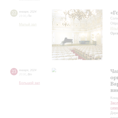
«Г
22
января
,
2024
19:00
,
Пн
Соли
Обра
Малый зал
Ильд
Орг
Ча
23
января
,
2024
20:00
,
Вт
ор
Ва
Большой зал
ви
Конц
Зас
сим
Дири
виол