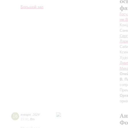
ос
фа
Большой зал
Госу
им.В
Конц
Санк
Серг
Лари
Саб
Ксен
Худо
Дмит
Мих
Оле
В. 
сопр
Пре
Орг
орке
Ан
16
января
,
2024
19:00
,
Вт
Фо