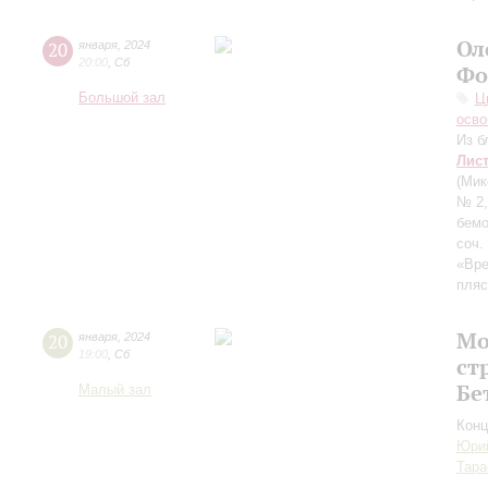
Ол
20
января
,
2024
20:00
,
Сб
Фо
Большой зал
Ц
осво
Из б
Лис
(Мик
№ 2,
бемо
соч.
«Вре
пляс
Мо
20
января
,
2024
19:00
,
Сб
ст
Бе
Малый зал
Конц
Юри
Тара