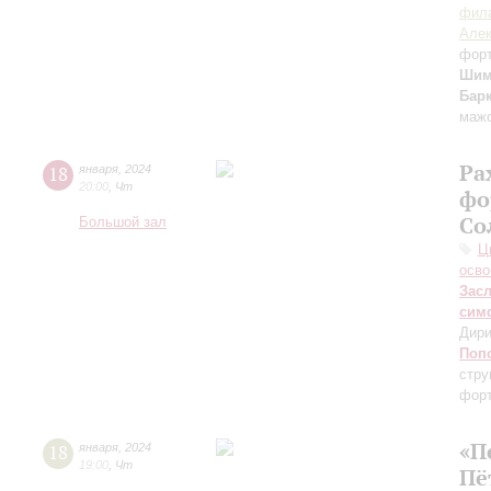
фила
Алек
фор
Шим
Бар
мажо
Ра
18
января
,
2024
20:00
,
Чт
фо
Со
Большой зал
Ц
осво
Зас
сим
Дири
Поп
стру
форт
«П
18
января
,
2024
19:00
,
Чт
Пё