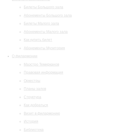
Билеты Большого зала
Абонементы Большого зала
Билеты Малого зала
Абонементы Малого зала
Как купить билет
Абонементы Музитория
О филармонии
Маэстро Темирканов
Правовая информация
Оркестры
Планы залов
Структура
Как добраться
Визит в филармонию
История
Библиотека