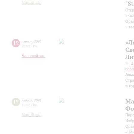
"S
Малый зал
Откр
«Кла
Орг
и те
«Л
19
января
,
2024
20:00
,
Пт
Св
Ли
Большой зал
Ц
осво
Ахм
Стр
в г
Ма
19
января
,
2024
19:00
,
Пт
Фо
Малый зал
Пер
Изб
Орг
«Цен