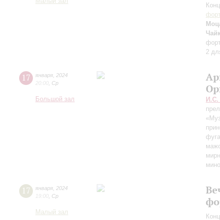
Малый зал
Конц
форт
Моца
Чай
фор
2 дл
Ар
17
января
,
2024
20:00
,
Ср
Ор
Большой зал
И.С.
прел
«Муз
прин
фуга
мажо
мирн
мин
Ве
17
января
,
2024
19:00
,
Ср
фо
Малый зал
Конц