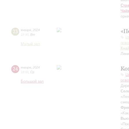
Стр
Чай
орке
«П
23
января
,
2024
19:00
,
Вт
Ц
осво
Малый зал
Кна
Лени
Ко
24
января
,
2024
18:00
,
Ср
Ц
осво
Большой зал
Дири
Сол
«Лен
смеш
Фре
«Как
Выс
«Пок