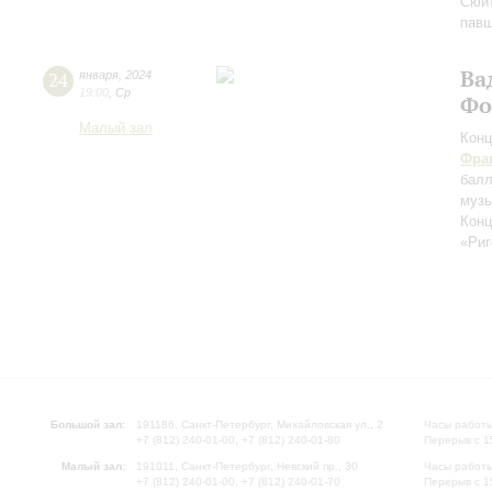
Сюит
пав
Ва
24
января
,
2024
19:00
,
Ср
Фо
Малый зал
Конц
Фра
бал
музы
Конц
«Риг
Большой зал:
191186, Санкт-Петербург, Михайловская ул., 2
Часы работы
+7 (812) 240-01-00, +7 (812) 240-01-80
Перерыв с 1
Малый зал:
191011, Санкт-Петербург, Невский пр., 30
Часы работы
+7 (812) 240-01-00, +7 (812) 240-01-70
Перерыв с 1