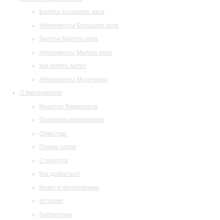
Билеты Большого зала
Абонементы Большого зала
Билеты Малого зала
Абонементы Малого зала
Как купить билет
Абонементы Музитория
О филармонии
Маэстро Темирканов
Правовая информация
Оркестры
Планы залов
Структура
Как добраться
Визит в филармонию
История
Библиотека