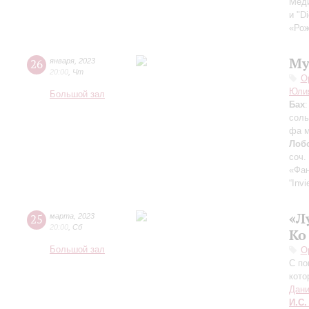
Меди
и "D
«Рож
Му
26
января
,
2023
20:00
,
Чт
О
Юлия
Большой зал
Бах
соль
фа м
Лоб
соч.
«Фа
“Inv
«Л
25
марта
,
2023
20:00
,
Сб
Ко
Большой зал
О
С по
кото
Дани
И.С.