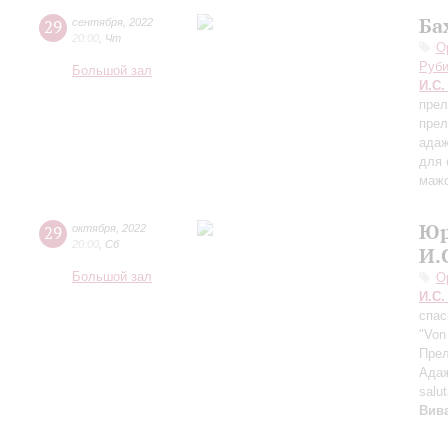
Ба
29
сентября
,
2022
20:00
,
Чт
О
Руби
Большой зал
И.С.
прел
прел
адаж
для 
маж
Юр
29
октября
,
2022
20:00
,
Сб
И.
Большой зал
О
И.С.
спас
"Von
Прел
Ада
salu
Вив