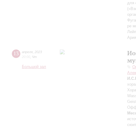
для 
(«Вз
орга
Фуга
ре м
Лейп
Ария
Ио
13
апреля
,
2023
20:00
,
Чт
му
Большой зал
О
Алек
И.С.
хора
Хора
Wass
Geis
Оффе
Мес
исто
сюи