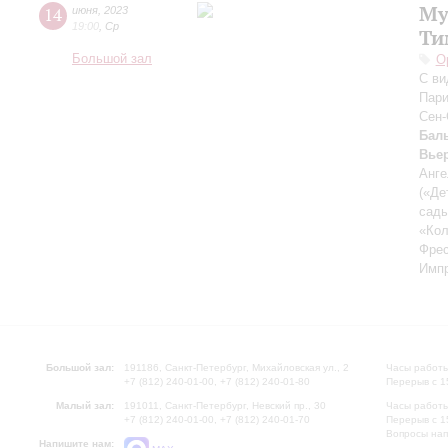
Му
14
июня
,
2023
19:00
,
Ср
Ти
Большой зал
О
С ви
Пари
Сен-
Бал
Вье
Анге
(«Де
сады
«Ко
Фрес
Импр
Большой зал:
191186, Санкт-Петербург, Михайловская ул., 2
Часы работы
+7 (812) 240-01-00, +7 (812) 240-01-80
Перерыв с 1
Малый зал:
191011, Санкт-Петербург, Невский пр., 30
Часы работы
+7 (812) 240-01-00, +7 (812) 240-01-70
Перерыв с 1
Вопросы на
Напишите нам: