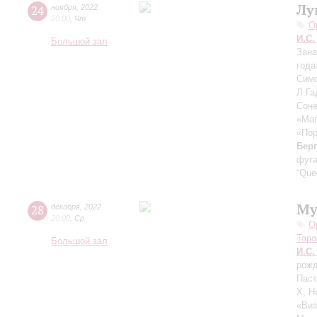
Лу
24
ноября
,
2022
20:00
,
Чт
О
И.С.
Большой зал
Зана
год
Сим
Л.Га
Соне
«Маг
«Пор
Бер
фуга
“Que
Му
28
декабря
,
2022
20:00
,
Ср
О
Тара
Большой зал
И.С.
рожд
Паст
X, Н
«Виз