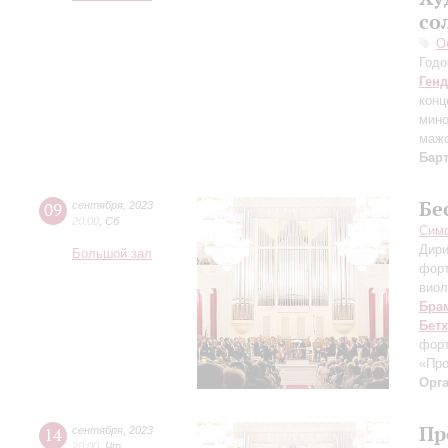
со
О
Годо
Ген
конц
мин
маж
Бар
Бе
09
сентября
,
2023
20:00
,
Сб
Симф
Дири
Большой зал
фор
виол
Бра
Бет
форт
«Пр
Орг
Пр
14
сентября
,
2023
20:00
,
Чт