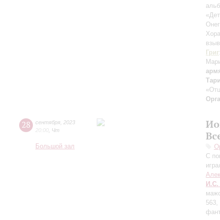
альб
«Дет
Онег
Хора
взыв
Григ
Мар
арм
Тар
«Отц
Орг
Ио
28
сентября
,
2023
20:00
,
Чт
Вс
Большой зал
О
С по
игра
Алек
И.С.
мажо
563,
фант