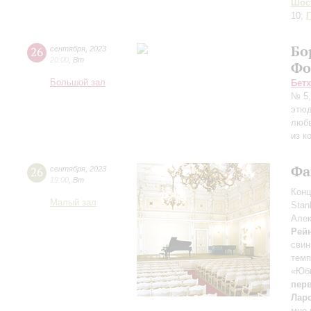
Шос
10;
Бо
26
сентября
,
2023
20:00
,
Вт
Фо
Большой зал
Бет
№ 5,
этюд
люб
из к
Фа
26
сентября
,
2023
19:00
,
Вт
Конц
Малый зал
Stan
Алек
Рей
свин
тем
«Юб
перв
Лар
мне 