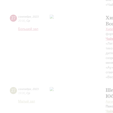
«Чай
Хи
27
сентября
,
2023
20:00
,
Ср
Во
Большой зал
Хибл
фор
Чай
«Лег
тихо
дитя
скор
меня
«Ау»
отве
«Вес
Ше
27
сентября
,
2023
19:00
,
Ср
Юб
Малый зал
Арг
Пах
Чай