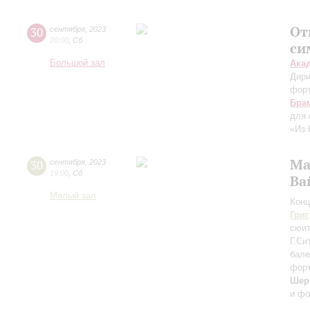
От
30
сентября
,
2023
20:00
,
Сб
си
Большой зал
Ака
Дири
фор
Бра
для 
«Из 
Ма
30
сентября
,
2023
19:00
,
Сб
Ва
Малый зал
Конц
Григ
сюи
Г.Си
бале
форт
Шер
и фо