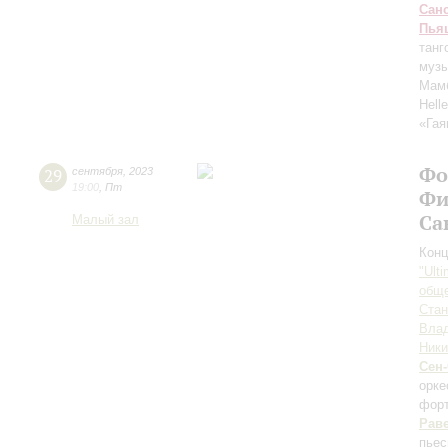
Сан
Пья
танг
музы
Мам
Hell
«Гая
Фо
29
сентября
,
2023
19:00
,
Пт
Фи
Са
Малый зал
Конц
"Ult
обще
Ста
Вла
Ники
Сен
орк
форт
Рав
пьес