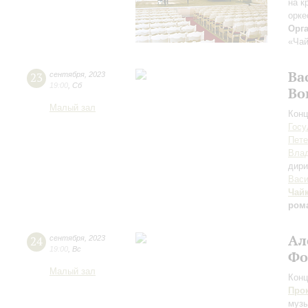
на к
орке
Орг
«Чай
Ва
23
сентября
,
2023
19:00
,
Сб
Во
Малый зал
Конц
Госу
Пете
Вла
дири
Васи
Чай
ром
Ал
24
сентября
,
2023
19:00
,
Вс
Фо
Малый зал
Конц
Про
музы