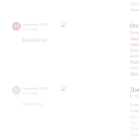
Стр
пере
От
25
сентября
,
2023
20:00
,
Пн
День
Зас
Большой зал
сим
Дири
фор
Рах
Рапс
Шос
Дм
25
сентября
,
2023
19:00
,
Пн
К 11
Малый зал
Конц
Quat
Андр
Яна 
Евге
Влад