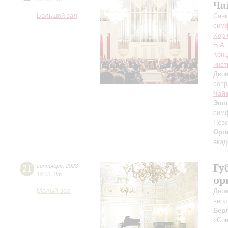
Ча
Большой зал
Санк
симф
Хор 
Н.А.
Конц
инст
Дири
сопр
Чай
Эшп
симф
Невс
Орг
акад
Гу
21
сентября
,
2023
19:00
,
Чт
ор
Малый зал
Дири
виол
Бер
«Сон