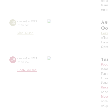
ля м
Фант
мино
Ал
28
сентября
,
2023
19:00
,
Чт
Фо
Малый зал
Бет
«Пат
Пага
Орг
Та
29
сентября
,
2023
20:00
,
Пт
Росс
Вла
Большой зал
Генн
Ста
Иль
Лис
бале
Мус
орке
«Ка