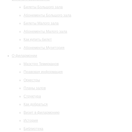
Билеты Большого зала
Абонементы Большого зала
Билеты Малого зала
Абонементы Малого зала
Как купить билет
Абонементы Музитория
О филармонии
Маэстро Темирканов
Правовая информация
Оркестры
Планы залов
Структура
Как добраться
Визит в филармонию
История
Библиотека