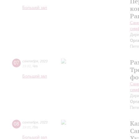
Пе
ко
Большой зал
Ра
Санк
симф
Дири
Орг
Пете
Ра
07
сентября
,
2023
19:00
,
Чт
Тр
фо
Большой зал
Санк
симф
Дири
Орг
Пете
Ка
08
сентября
,
2023
19:00
,
Пт
Са
Ху
Большой зал