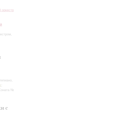
 оркестр
ий
кестром,
и
тепиано,
с
:
Соната №
и с