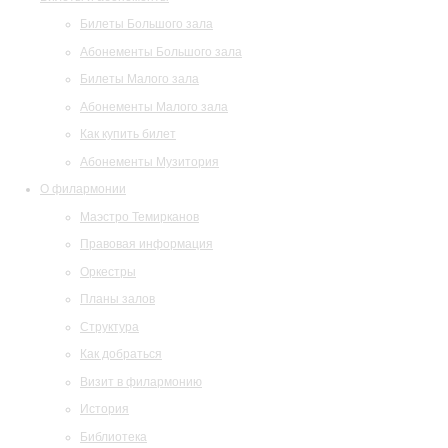
Билеты Большого зала
Абонементы Большого зала
Билеты Малого зала
Абонементы Малого зала
Как купить билет
Абонементы Музитория
О филармонии
Маэстро Темирканов
Правовая информация
Оркестры
Планы залов
Структура
Как добраться
Визит в филармонию
История
Библиотека