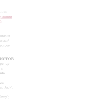
еньям
армонии
й
-
антазия
ежский
кестром
истов
ренцо
:
та;
nta
ма
:
oad Jack”;
“Sway”;