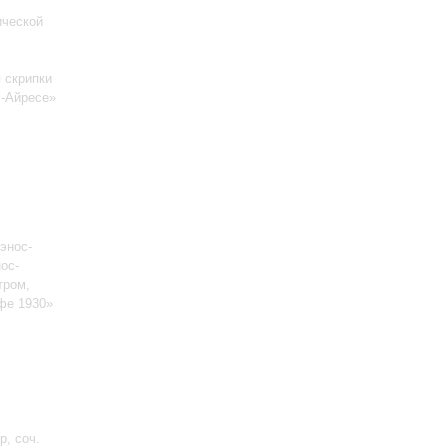
ической
 скрипки
с-Айресе»
энос-
ос-
тром,
афе 1930»
р, соч.