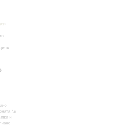
аз
»
ов
-
циях
в
ано
Соната №
ипки и
пиано