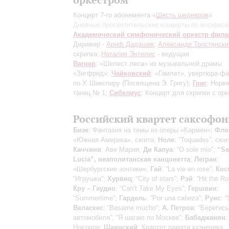
Концерт 7-го абонемента «
Шесть шедевров
»
Дневные просветительские концерты по воскрес
Академический симфонический оркестр фил
Дирижер -
Ариф Дадашев
;
Александр Тростянски
скрипка;
Наталия Энтелис
- ведущая
Вагнер
: «Шелест леса» из музыкальной драмы
«Зигфрид»;
Чайковский
: «Гамлет», увертюра-ф
по У. Шекспиру
(Посвящена Э. Григу)
;
Григ
: Норв
танец № 1;
Сибелиус
: Концерт для скрипки с ор
Российский квартет саксофон
Бизе
: Фантазия на темы из оперы «Кармен»;
Фло
«Южная Америка», сюита;
Ноле
: “Toquades”, сюи
Каччини
: Аве Мария;
Ди Капуа
: “O sole mio”;
“Sa
Lucia”, неаполитанская канцонетта
;
Легран
:
«Шербургские зонтики»;
Гай
: “La vie en rose”;
Кос
“Игрушка”;
Хурвиц
: “City of stars”;
Рэй
: “Hit the R
Кру – Гаудио
: “Сan’t Take My Eyes”;
Гершвин
:
“Summertime”;
Гардель
: “Por una cabeza”;
Руис
: 
Веласкес
: “Besame mucho”;
А. Петров
: “Берегись
автомобиля”, “Я шагаю по Москве”;
Бабаджанян
:
Ноктюрн;
Шаинский
: Квартет памяти кузнечика