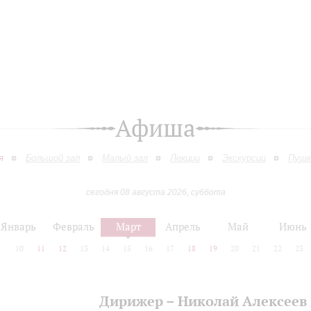
Афиша
я
Большой зал
Малый зал
Лекции
Экскурсии
Пушк
сегодня 08 августа 2026, суббота
Январь
Февраль
Март
Апрель
Май
Июнь
9
10
11
12
13
14
15
16
17
18
19
20
21
22
23
Дирижер – Николай Алексеев