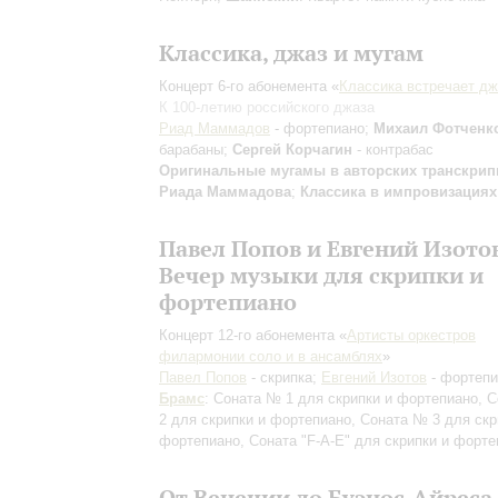
Классика, джаз и мугам
Концерт 6-го абонемента «
Классика встречает дж
К 100-летию российского джаза
Риад Маммадов
- фортепиано;
Михаил Фотченк
барабаны;
Сергей Корчагин
- контрабас
Оригинальные мугамы в авторских транскрип
Риада Маммадова
;
Классика в импровизациях
Павел Попов и Евгений Изото
Вечер музыки для скрипки и
фортепиано
Концерт 12-го абонемента «
Артисты оркестров
филармонии соло и в ансамблях
»
Павел Попов
- скрипка;
Евгений Изотов
- фортепи
Брамс
: Соната № 1 для скрипки и фортепиано, 
2 для скрипки и фортепиано, Соната № 3 для скр
фортепиано, Соната "F-A-E" для скрипки и форте
От Венеции до Буэнос-Айреса