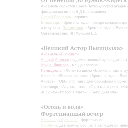
Ансамбль солистов Санкт-Петербургской академ
филармонии имени Д.Д.Шостаковича
Сергей Поспелов
- скрипка
Вивальди
: «Времена года», четыре концерта для
и струнных;
Пьяццолла
: «Времена года в Буэно
Организаторы:
ИП Хруцкая Е.Б.
«Великий Астор Пьяццолла»
Ансамбль «Бис-Квит»
Андрей Антипов
(художественный руководитель)
Ирина Шишкова
- меццо-сопрано
Пьяццолла
: «Лето» из цикла «Времена года в Бу
Айресе», «Весна» из цикла «Времена года в Буэн
Айресе», "Oblivion", танго для саксофона с оркес
Libertango, «Акула», танго, «Фуга-мистерия», «К
из сюиты «История танго», «Танго дьявола»
«Огонь и вода»
Фортепианный вечер
Александр Лубянцев
- фортепиано
Скрябин
: Две поэмы, соч. 32, Прелюдия ля мино