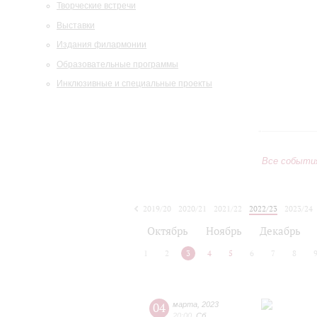
Творческие встречи
Выставки
Издания филармонии
Образовательные программы
Инклюзивные и специальные проекты
Все событи
2019/20
2020/21
2021/22
2022/23
2023/24
2024/25
2025/26
2026/27
Октябрь
Ноябрь
Декабрь
1
2
3
4
5
6
7
8
04
марта
,
2023
20:00
,
Сб