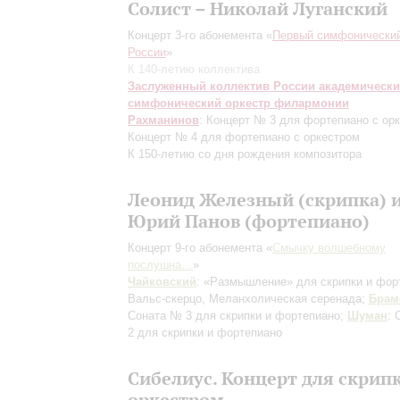
Солист – Николай Луганский
Концерт 3-го абонемента «
Первый симфонический
России
»
К 140-летию коллектива
Заслуженный коллектив России академическ
симфонический оркестр филармонии
Рахманинов
: Концерт № 3 для фортепиано с ор
Концерт № 4 для фортепиано с оркестром
К 150-летию со дня рождения композитора
Леонид Железный (скрипка) 
Юрий Панов (фортепиано)
Концерт 9-го абонемента «
Смычку волшебному
послушна…
»
Чайковский
: «Размышление» для скрипки и фор
Вальс-скерцо, Меланхолическая серенада;
Брам
Соната № 3 для скрипки и фортепиано;
Шуман
: 
2 для скрипки и фортепиано
Сибелиус. Концерт для скрипк
оркестром