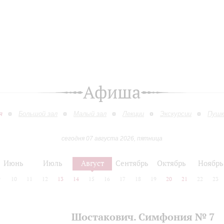
Афиша
я
Большой зал
Малый зал
Лекции
Экскурсии
Пушк
сегодня 07 августа 2026, пятница
Июнь
Июль
Август
Сентябрь
Октябрь
Ноябрь
9
10
11
12
13
14
15
16
17
18
19
20
21
22
23
Шостакович. Симфония № 7