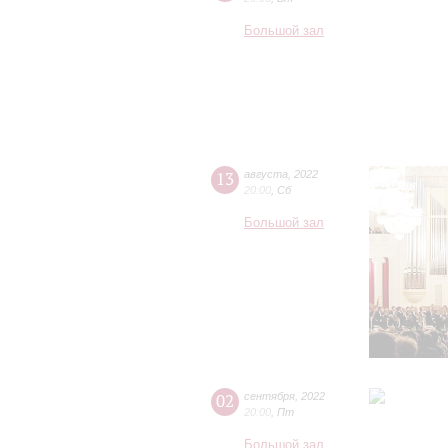
Большой зал
13
августа
,
2022
20:00
,
Сб
Большой зал
02
сентября
,
2022
20:00
,
Пт
Большой зал