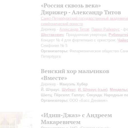
«Россия сквозь века»
Дирижер - Александр Титов
Санкт-Петербургский государственный академич
симфонический оркестр
Дирижер -
Александр Титов
;
Павел Райкерус
- фо
Шостакович
: Праздничная увертюра;
Рубинште
Концерт № 4 для фортепиано с оркестром;
Чайк
Симфония № 5
Организаторы:
Филармоническое общество Санк
Петербурга
Венский хор мальчиков
«Вместе»
Дирижер -
Мануэль Хубер
Й. Штраус
,
Шуберт
,
И. Штраус (сын)
,
Мендельс
Шютц
;
Пёрселл
;
Галлус
;
Секунда
;
Народные п
Организаторы:
ООО «Басс Динамик»
«Идиш-Джаз» с Андреем
Макаревичем