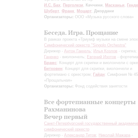
И.С. Бах
,
Перголези
,
Каччини
,
Масканьи
,
Генд
Шуберт
,
Франк
,
Моцарт
;
Джордани
Организаторы:
ООО «Музыка русского слова»
Беседа. Игра. Прощание
В рамках проекта «Триумф музыки на смене эпо
Симфонический оркестр "Singolo Orchestra"
Дирижер -
Антон Гаккель
;
Илья Козлов
- скрипка;
Ганенко
- виолончель;
Евгений Изотов
- фортепиа
Брамс
: Концерт для скрипки и виолончели с орк
Бетховен
: Концерт для скрипки, виолончели и
фортепиано c оркестром;
Гайдн
: Симфония № 45
«Прощальная»
Организаторы:
Фонд содействия занятости
Все фортепианные концерты
Рахманинова
Вечер первый
Санкт-Петербургский государственный академич
симфонический оркестр
Дирижер -
Александр Титов
;
Николай Мажара
-