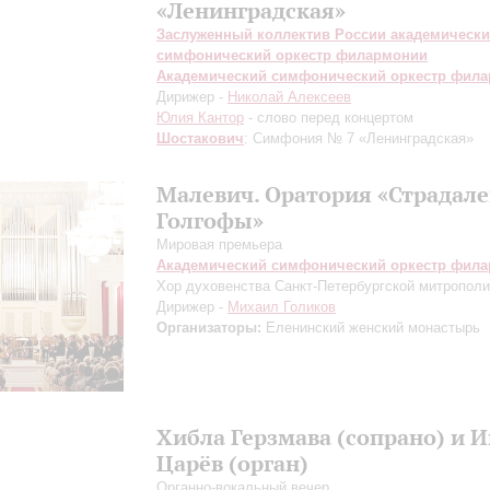
«Ленинградская»
Заслуженный коллектив России академическ
симфонический оркестр филармонии
Академический симфонический оркестр фил
Дирижер -
Николай Алексеев
Юлия Кантор
- слово перед концертом
Шостакович
: Симфония № 7 «Ленинградская»
Малевич. Оратория «Страдале
Голгофы»
Мировая премьера
Академический симфонический оркестр фил
Хор духовенства Санкт-Петербургской митропол
Дирижер -
Михаил Голиков
Организаторы:
Еленинский женский монастырь
Хибла Герзмава (сопрано) и 
Царёв (орган)
Органно-вокальный вечер