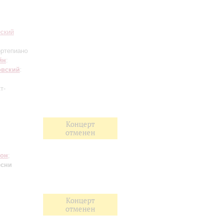
еский
ртепиано
йн
:
овский
:
т-
Концерт
отменен
он
;
есни
Концерт
отменен