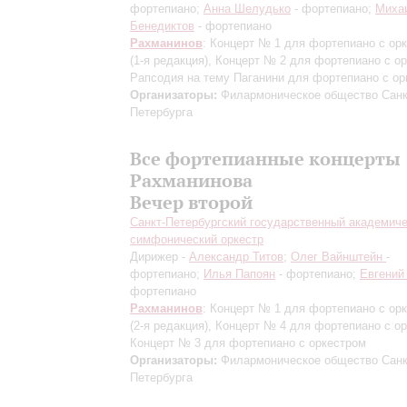
фортепиано;
Анна Шелудько
- фортепиано;
Миха
Бенедиктов
- фортепиано
Рахманинов
: Концерт № 1 для фортепиано с ор
(1-я редакция)
, Концерт № 2 для фортепиано с ор
Рапсодия на тему Паганини для фортепиано с ор
Организаторы:
Филармоническое общество Санк
Петербурга
Все фортепианные концерты
Рахманинова
Вечер второй
Санкт-Петербургский государственный академич
симфонический оркестр
Дирижер -
Александр Титов
;
Олег Вайнштейн
-
фортепиано;
Илья Папоян
- фортепиано;
Евгений
фортепиано
Рахманинов
: Концерт № 1 для фортепиано с ор
(2-я редакция)
, Концерт № 4 для фортепиано с ор
Концерт № 3 для фортепиано с оркестром
Организаторы:
Филармоническое общество Санк
Петербурга