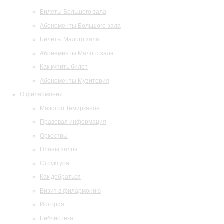
Билеты Большого зала
Абонементы Большого зала
Билеты Малого зала
Абонементы Малого зала
Как купить билет
Абонементы Музитория
О филармонии
Маэстро Темирканов
Правовая информация
Оркестры
Планы залов
Структура
Как добраться
Визит в филармонию
История
Библиотека