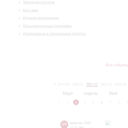
Творческие встречи
Выставки
Издания филармонии
Образовательные программы
Инклюзивные и специальные проекты
Все событи
2019/20
2020/21
2021/22
2022/23
2023/24
2024/25
2025/26
2026/27
Март
Апрель
Май
1
2
3
4
5
6
7
8
09
августа
,
2022
20:00
,
Вт