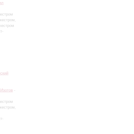
ил
кестром
кестром,
кестром
т-
еский
 Изотов
-
кестром
кестром,
т-