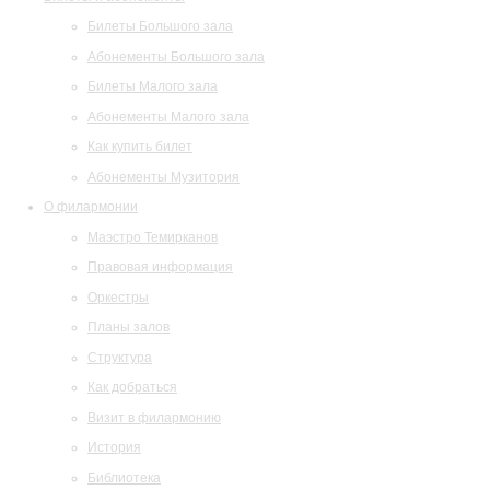
Билеты Большого зала
Абонементы Большого зала
Билеты Малого зала
Абонементы Малого зала
Как купить билет
Абонементы Музитория
О филармонии
Маэстро Темирканов
Правовая информация
Оркестры
Планы залов
Структура
Как добраться
Визит в филармонию
История
Библиотека