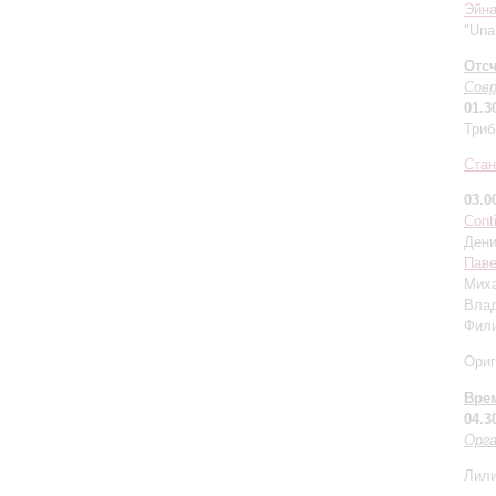
Эйн
"Una
Отсч
Совр
01.3
Триб
Стан
03.0
Cont
Дени
Пав
Миха
Влад
Фили
Ориг
Вре
04.3
Орга
Лили