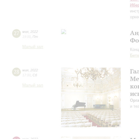
Ибе
инст
орке
Ан
27
мая
,
2022
19:00
,
Пт
Фо
Малый зал
Конц
Бет
Га
28
мая
,
2022
17:00
,
Сб
Ме
ко
Малый зал
ис
Орг
и те