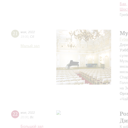
Бах
Шос
Греб
Му
21
мая
,
2022
19:00
,
Сб
Губе
Дири
Малый зал
Уэб
супе
Музы
мюзи
мюзи
Chap
Гол
на З
Орг
«Чай
Ро
22
мая
,
2022
20:00
,
Вс
Ди
Большой зал
К юб