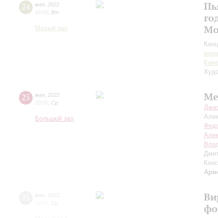
Пь
24
мая
,
2022
19:00
,
Вт
го
Мо
Малый зал
Конц
вре
Каме
Худо
Ме
25
мая
,
2022
20:00
,
Ср
Джаз
Але
Большой зал
Федо
Алек
Вла
Дми
Конс
Арм
Ви
25
мая
,
2022
19:00
,
Ср
фо