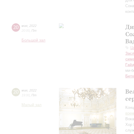
для 
Сона
конт
Ди
20
мая
,
2022
20:00
,
Пт
Со
Ва
Большой зал
Ц
Зас
сим
Гай
ми-б
Бет
Ве
20
мая
,
2022
19:00
,
Пт
се
Малый зал
Конц
вре
Вока
Хор 
служ