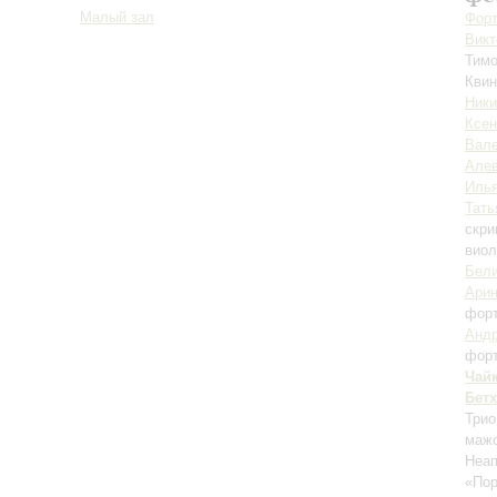
Малый зал
Форт
Викт
Тим
Квин
Ники
Ксен
Вале
Алев
Илья
Тать
скри
вио
Бел
Арин
фор
Андр
фор
Чай
Бет
Трио
маж
Неа
«Пор