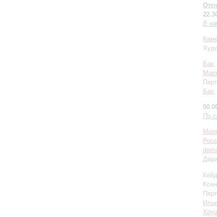
Отсч
22.3
В на
Каме
Худо
Бах
Мар
Пярт
Бах
00.0
По с
Моло
Росс
фил
Дир
Кейд
Ксен
Пярт
Илья
Хру