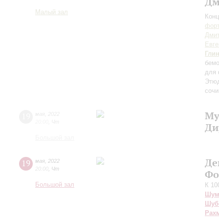
Дм
Малый зал
Конц
форт
Дми
Евге
Гли
бемо
для 
Этю
сочи
Му
19
мая
,
2022
20:00
,
Чт
Ди
Большой зал
Де
19
мая
,
2022
20:00
,
Чт
Фо
Большой зал
К 10
Шум
Шуб
Рах