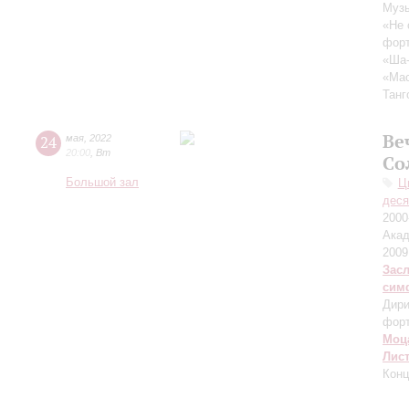
Музы
«Не 
форт
«Ша
«Мас
Танг
Ве
24
мая
,
2022
20:00
,
Вт
Со
Большой зал
Ц
деся
2000
Акад
2009
Зас
сим
Дири
фор
Моц
Лис
Конц