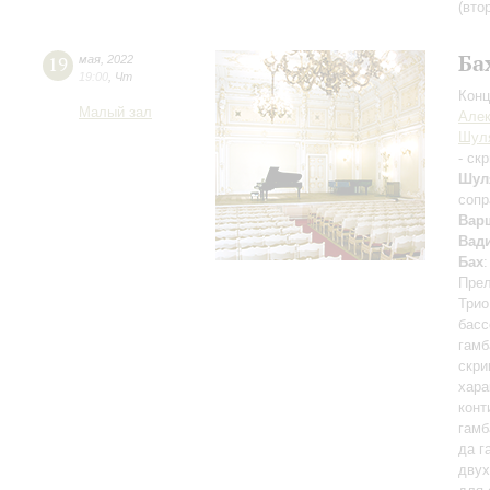
(вто
Ба
19
мая
,
2022
19:00
,
Чт
Конц
Малый зал
Алек
Шул
- ск
Шул
сопр
Вар
Вад
Бах
Прел
Трио
басс
гамб
скри
хара
конт
гамб
да г
двух