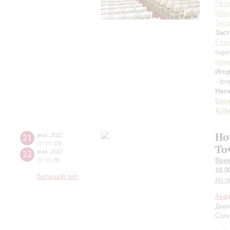
Пётр
Миха
Тигр
Зас
Елиз
бари
Ири
Иго
- фо
Нат
Бас
А.П
Но
21
мая
,
2022
18:00
,
Сб
То
22
мая
,
2022
06:00
,
Вс
Вре
18.0
Большой зал
Из 
Акад
Дир
Сол