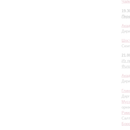
Чайк
19.3
Пер
Акад
Дир
Шос
Сюит
21.0
Из 
Фил
Акад
Дир
Глин
Дарг
Мусо
орке
Римс
Салт
Бор