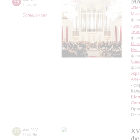
Ма
29
мая
,
2022
17:00
,
Вс
«Пет
Миха
Большой зал
фор
Дух
Тим
фор
Маж
Илья
фор
Сав
фор
Укра
Алек
- фо
Кап
Шоп
Лис
Орг
Пете
XV
29
мая
,
2022
16:00
,
Вс
фе