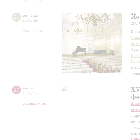
Малый зал
Йо
26
мая
,
2022
19:00
,
Чт
290 
Малый зал
Конц
Санк
орке
Худо
Кант
Гай
мажо
трем
XV
27
мая
,
2022
19:00
,
Пт
фе
Большой зал
Зас
сим
Дири
вио
- мо
комп
Сен