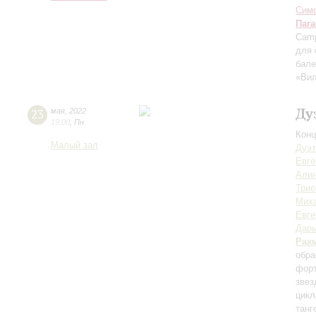
Симф
Паг
Camp
для 
бале
«Вил
Ду
23
мая
,
2022
19:00
,
Пн
Конц
Малый зал
Дуэт
Евге
Алин
Трио
Мих
Евге
Дарь
Рах
обра
форт
зве
цикл
танг