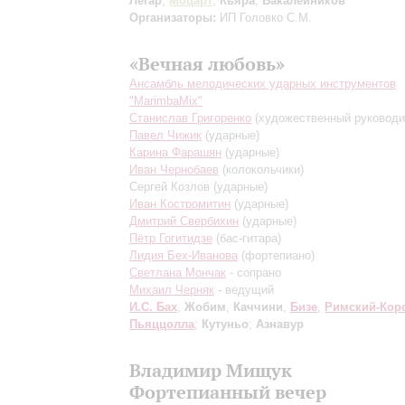
Легар
,
Моцарт
;
Кьяра
;
Бакалейников
Организаторы:
ИП Головко С.М.
«Вечная любовь»
Ансамбль мелодических ударных инструментов
"MarimbaMix"
Станислав Григоренко
(художественный руководи
Павел Чижик
(ударные)
Карина Фарашян
(ударные)
Иван Чернобаев
(колокольчики)
Сергей Козлов
(ударные)
Иван Костромитин
(ударные)
Дмитрий Свербихин
(ударные)
Пётр Гогитидзе
(бас-гитара)
Лидия Бех-Иванова
(фортепиано)
Светлана Мончак
- сопрано
Михаил Черняк
- ведущий
И.С. Бах
,
Жобим
,
Каччини
,
Бизе
,
Римский-Кор
Пьяццолла
;
Кутуньо
;
Азнавур
Владимир Мищук
Фортепианный вечер