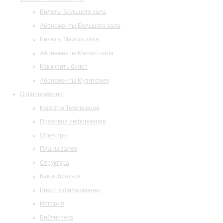
Билеты Большого зала
Абонементы Большого зала
Билеты Малого зала
Абонементы Малого зала
Как купить билет
Абонементы Музитория
О филармонии
Маэстро Темирканов
Правовая информация
Оркестры
Планы залов
Структура
Как добраться
Визит в филармонию
История
Библиотека