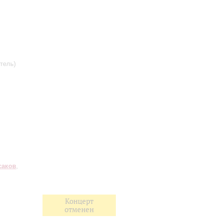
тель)
саков
,
Концерт
отменен