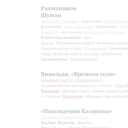
Рахманинов
Шуман
Александр Кашпурин
- фортепиано;
Ксения Гавр
фортепиано;
Олег Вайнштейн
- фортепиано;
Иль
Измайлов
- виолончель;
Александра Коробкина
-
Ксения Крыльникова
- альт
Шуман
: Фортепианный квартет ми-бемоль мажор
Симфонические этюды;
Рахманинов
: Симфонич
танцы
авторская версия для двух фортепиано
Организаторы:
"Enterpriserusart"
Вивальди. «Времена года»
Камерный оркестр «Дивертисмент»
Художественный руководитель и солист -
Илья 
Вивальди
: «Времена года», четыре концерта для
и струнных;
Пьяццолла
: «Времена года в Буэно
«Похождения Казановы»
Ансамбль «Терем-квартет»
Альберт Жалилов
- баритон