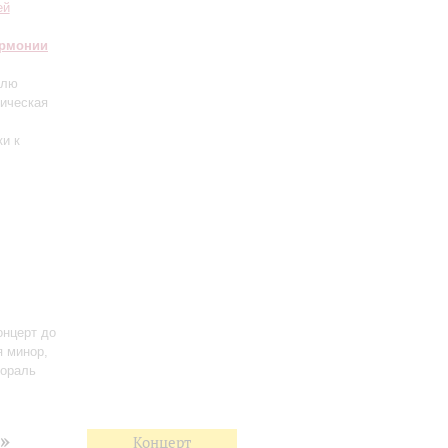
ей
армонии
клю
ическая
ки к
онцерт до
я минор,
тораль
»
Концерт