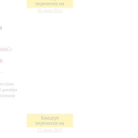
перенесен на
20 июня 2022
в
мира"»
ий
-
кестром;
9 декабря
авлением
Концерт
перенесен на
22 июня 2022