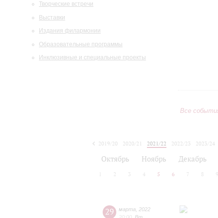
Творческие встречи
Выставки
Издания филармонии
Образовательные программы
Инклюзивные и специальные проекты
Все событи
2019/20
2020/21
2021/22
2022/23
2023/24
2024/25
2025/26
2026/27
Октябрь
Ноябрь
Декабрь
1
2
3
4
5
6
7
8
29
марта
,
2022
20:00
,
Вт