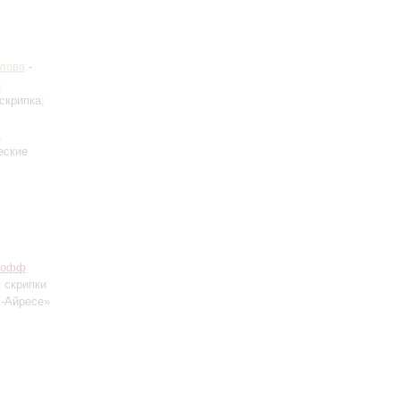
илова
-
я
 скрипка;
,
еские
Иофф
 скрипки
с-Айресе»