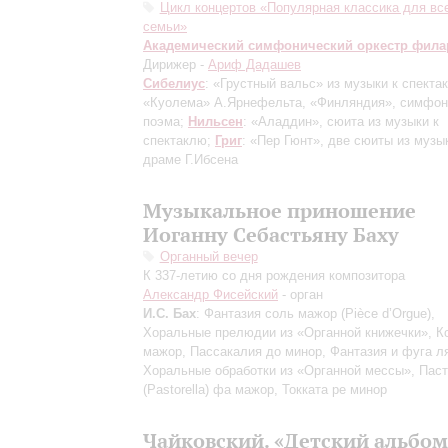
Цикл концертов «Популярная классика для вс
семьи»
Академический симфонический оркестр фил
Дирижер -
Ариф Дадашев
Сибелиус
: «Грустный вальс» из музыки к спекта
«Куолема» А.Ярнефельта, «Финляндия», симфон
поэма;
Нильсен
: «Аладдин», сюита из музыки к
спектаклю;
Григ
: «Пер Гюнт», две сюиты из музы
драме Г.Ибсена
Музыкальное приношение
Иоганну Себастьяну Баху
Органный вечер
К 337-летию со дня рождения композитора
Александр Фисейский
- орган
И.С. Бах
: Фантазия соль мажор (Pièce d’Orgue),
Хоральные прелюдии из «Органной книжечки», К
мажор, Пассакалия до минор, Фантазия и фуга л
Хоральные обработки из «Органной мессы», Пас
(Pastorella) фа мажор, Токката ре минор
Чайковский. «Детский альбом