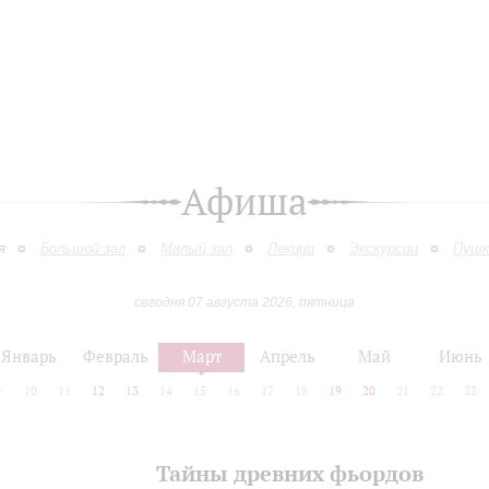
Афиша
я
Большой зал
Малый зал
Лекции
Экскурсии
Пушк
сегодня 07 августа 2026, пятница
Январь
Февраль
Март
Апрель
Май
Июнь
9
10
11
12
13
14
15
16
17
18
19
20
21
22
23
Тайны древних фьордов