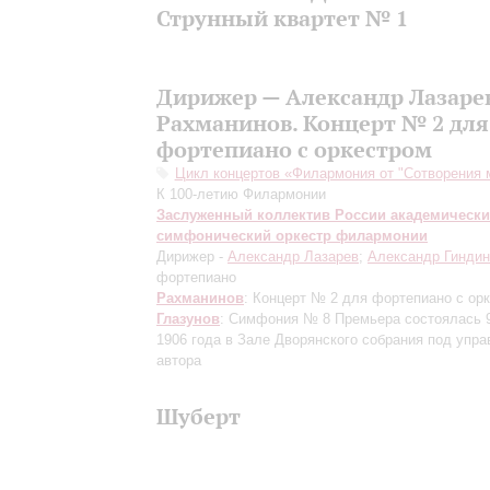
Струнный квартет № 1
Дирижер — Александр Лазаре
Рахманинов. Концерт № 2 для
фортепиано с оркестром
Цикл концертов «Филармония от "Сотворения 
К 100-летию Филармонии
Заслуженный коллектив России академическ
симфонический оркестр филармонии
Дирижер -
Александр Лазарев
;
Александр Гиндин
фортепиано
Рахманинов
: Концерт № 2 для фортепиано с ор
Глазунов
: Симфония № 8
Премьера состоялась 
1906 года в Зале Дворянского собрания под упр
автора
Шуберт