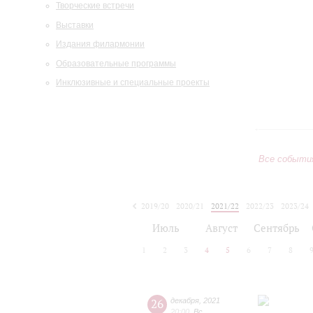
Творческие встречи
Выставки
Издания филармонии
Образовательные программы
Инклюзивные и специальные проекты
Все событи
2019/20
2020/21
2021/22
2022/23
2023/24
2024/25
2025/26
2026/27
Июль
Август
Сентябрь
1
2
3
4
5
6
7
8
26
декабря
,
2021
20:00
,
Вс