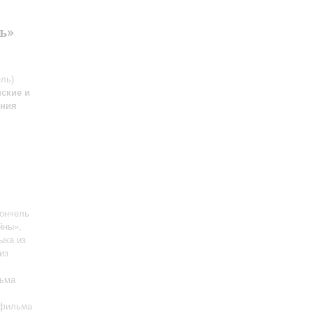
ь»
ль)
нские и
ения
ончель
йны»,
ыка из
из
льма
офильма