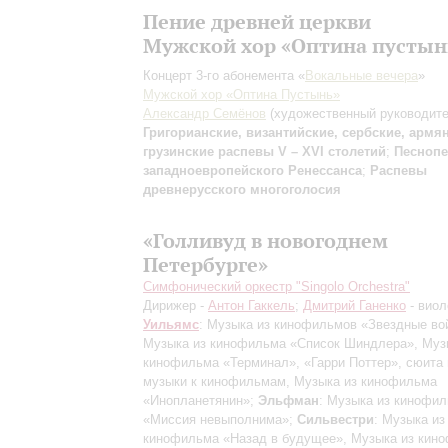
Пение древней церкви
Мужской хор «Оптина пустын
Концерт 3-го абонемента «
Вокальные вечера
»
Мужской хор «Оптина Пустынь»
Александр Семёнов
(художественный руководите
Григорианские, византийские, сербские, армя
грузинские распевы V – XVI столетий
;
Песноп
западноевропейского Ренессанса
;
Распевы
древнерусского многоголосия
«Голливуд в новогоднем
Петербурге»
Симфонический оркестр "Singolo Orchestra"
Дирижер -
Антон Гаккель
;
Дмитрий Ганенко
- виол
Уильямс
: Музыка из кинофильмов «Звездные во
Музыка из кинофильма «Список Шиндлера», Муз
кинофильма «Терминал», «Гарри Поттер», сюита 
музыки к кинофильмам, Музыка из кинофильма
«Инопланетянин»;
Эльфман
: Музыка из кинофи
«Миссия невыполнима»;
Сильвестри
: Музыка из
кинофильма «Назад в будущее», Музыка из кин