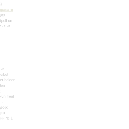
й
арасате
:
для
Spell on
лья из
 из
eibet
er heiden
den
;
Nun freut
 в
дор
:
ерн
:
нии № 1