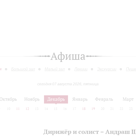
Афиша
я
Большой зал
Малый зал
Лекции
Экскурсии
Пушк
сегодня 07 августа 2026, пятница
Октябрь
Ноябрь
Декабрь
Январь
Февраль
Март
9
10
11
12
13
14
15
16
17
18
19
20
21
22
23
Дирижёр и солист – Андраш