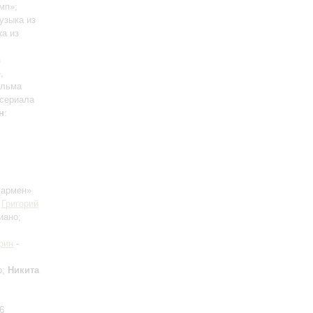
мп»;
узыка из
ка из
з
,
ильма
 сериала
н
:
Кармен»
;
Григорий
иано;
рин
-
р;
Никита
6