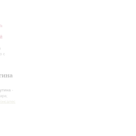
дь
ий
а
о с
тина
утина
-
тара;
Гонсалес