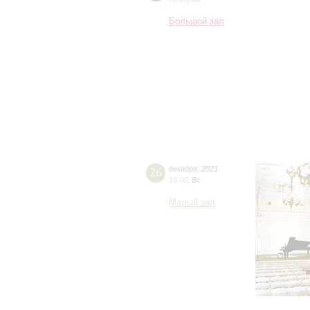
Большой зал
26
декабря
,
2021
15:00
,
Вс
Малый зал