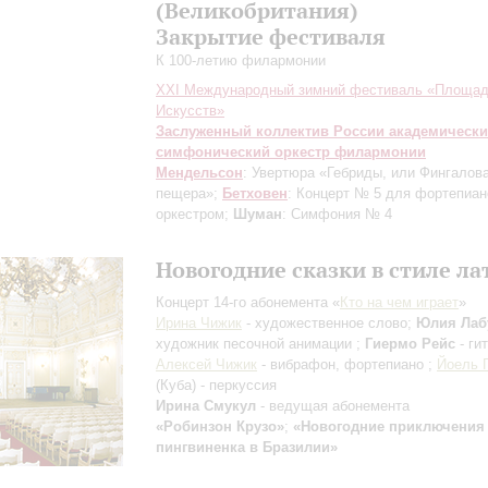
(Великобритания)
Закрытие фестиваля
К 100-летию филармонии
XXI Международный зимний фестиваль «Площа
Искусств»
Заслуженный коллектив России академическ
симфонический оркестр филармонии
Мендельсон
: Увертюра «Гебриды, или Фингалов
пещера»;
Бетховен
: Концерт № 5 для фортепиан
оркестром;
Шуман
: Симфония № 4
Новогодние сказки в стиле ла
Концерт 14-го абонемента «
Кто на чем играет
»
Ирина Чижик
- художественное слово;
Юлия Лаб
художник песочной анимации ;
Гиермо Рейс
- ги
Алексей Чижик
- вибрафон, фортепиано ;
Йоель 
(Куба) - перкуссия
Ирина Смукул
- ведущая абонемента
«Робинзон Крузо»
;
«Новогодние приключения
пингвиненка в Бразилии»