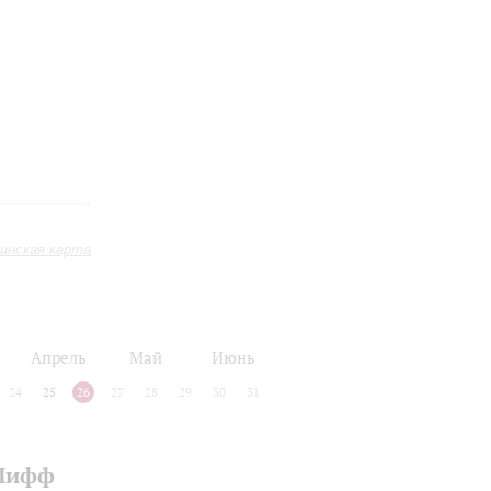
инская карта
Апрель
Май
Июнь
24
25
26
27
28
29
30
31
 Шифф