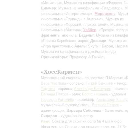
«Мстители», Музыка из кинофильма «Форрест Га
Циммер
: Музыка из кинофильма «Гладиатор», М
кинофильма «Интерстеллар»;
Морриконе
: Музы
кинофильма «Однажды в Америке», Музыка из
кинофильма «Хороший, плохой, злой», Музыка и
кинофильма «Миссия»;
Уэббер
: «Призрак оперы»
фрагменты мюзикла;
Бадельт
: Музыка из киноф
«Пираты Карибского моря»;
Джавади
: Музыка из
«Игра престолов»;
Адель
: Skyfall;
Барри, Норма
Музыка из кинофильмов о Джеймсе Бонде
Организаторы:
Продюсер А.Гаккель
«ХосеКармен»
Музыкальный спектакль по новелле П.Мериме «
Вера Маслова
- сопрано;
Тигрий Бажакин
- тенор
Тадтаев
- скрипка;
Александр Кашпурин
- фортеп
Евгений Петров
- баян;
Борис Никонов
- ударные
Надежда Рогожина
- режиссер;
Александр Кашпу
музыкальный руководитель;
Евгений Петров
-
аранжирощик;
Варвара Соболева
- балетмейсте
Сидоров
- художник по свету
Изаи
: Соната для скрипки соло № 4 ми минор
(фрагменты)
, Соната для скрипки соло, op. 27 № 