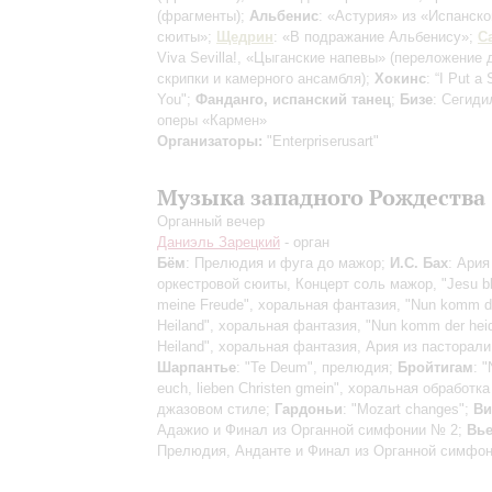
(фрагменты)
;
Альбенис
: «Астурия» из «Испанско
сюиты»;
Щедрин
: «В подражание Альбенису»;
С
Viva Sevilla!, «Цыганские напевы»
(переложение 
скрипки и камерного ансамбля)
;
Хокинс
: “I Put a 
You";
Фанданго, испанский танец
;
Бизе
: Сегиди
оперы «Кармен»
Организаторы:
"Enterpriserusart"
Музыка западного Рождества
Органный вечер
Даниэль Зарецкий
- орган
Бём
: Прелюдия и фуга до мажор;
И.С. Бах
: Ария
оркестровой сюиты, Концерт соль мажор, "Jesu bl
meine Freude", хоральная фантазия, "Nun komm d
Heiland", хоральная фантазия, "Nun komm der hei
Heiland", хоральная фантазия, Ария из пасторали
Шарпантье
: "Te Deum", прелюдия;
Бройтигам
: "
euch, lieben Christen gmein", хоральная обработка
джазовом стиле;
Гардоньи
: "Mozart changes";
Ви
Адажио и Финал из Органной симфонии № 2;
Вь
Прелюдия, Анданте и Финал из Органной симфо