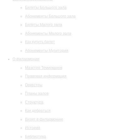
Билеты Большого зала
Абонементы Большого зала
Билеты Малого зала
Абонементы Малого зала
Как купить билет
Абонементы Музитория
О филармонии
Маэстро Темирканов
Правовая информация
Оркестры
Планы залов
Структура
Как добраться
Визит в филармонию
История
Библиотека