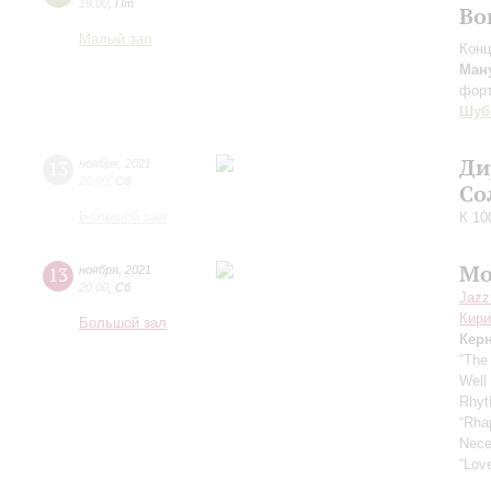
19:00
,
Пт
Во
Малый зал
Конц
Ман
фор
Шуб
Ди
13
ноября
,
2021
20:00
,
Сб
Со
Большой зал
К 10
Mo
13
ноября
,
2021
20:00
,
Сб
Jazz
Кири
Большой зал
Кер
“The
Well
Rhyt
“Rha
Nece
“Love