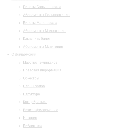
Билеты Большого зала
Абонементы Большого зала
Билеты Малого зала
Абонементы Малого зала
Как купить билет
Абонементы Музитория
О филармонии
Маэстро Темирканов
Правовая информация
Оркестры
Планы залов
Структура
Как добраться
Визит в филармонию
История
Библиотека