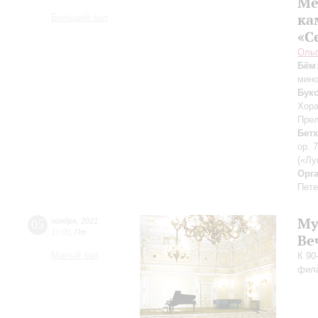
Ме
ка
Большой зал
«С
Оль
Бём
мино
Букс
Хора
Прел
Бет
op. 
(«Лу
Орг
Пете
Му
05
ноября
,
2021
19:00
,
Пт
Ве
Малый зал
К 90
фил