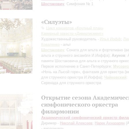
Шостакович
: Симфония № 1
«Силуэты»
Цикл концертов «Крупный план»
Камерный оркестр «Дивертисмент»
Художественный руководитель -
Илья Иофф
;
Ли
Коваленко
- альт
Шостакович
: Соната для альта и фортепиано
(в
альта и струнного ансамбля И.Иоффа)
;
Ахунов
: 
памяти Шостаковича для альта и струнного орке
Первое исполнение в Санкт-Петербурге
;
Мусоргс
«Ночь на Лысой горе», фантазия для оркестра
(в
для струнного оркестра И.Иоффа)
;
Чайковский
:
Серенада для струнного оркестра
Открытие сезона Академичес
симфонического оркестра
филармонии
Академический симфонический оркестр фил
Дирижер -
Николай Алексеев
;
Нарек Ахназарян
(А
- виолончель