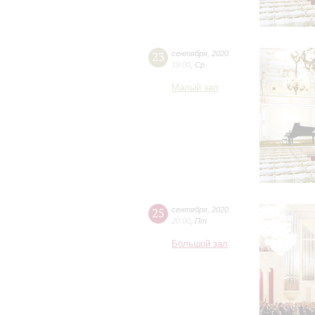
23
сентября
,
2020
19:00
,
Ср
Малый зал
25
сентября
,
2020
20:00
,
Пт
Большой зал