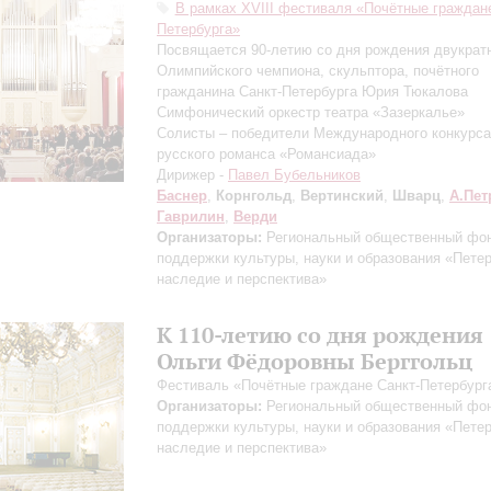
В рамках XVIII фестиваля «Почётные граждане
Петербурга»
Посвящается 90-летию со дня рождения двукрат
Олимпийского чемпиона, скульптора, почётного
гражданина Санкт-Петербурга Юрия Тюкалова
Симфонический оркестр театра «Зазеркалье»
Солисты – победители Международного конкурса
русского романса «Романсиада»
Дирижер -
Павел Бубельников
Баснер
,
Корнгольд
,
Вертинский
,
Шварц
,
А.Пет
Гаврилин
,
Верди
Организаторы:
Региональный общественный фо
поддержки культуры, науки и образования «Пете
наследие и перспектива»
К 110-летию со дня рождения
Ольги Фёдоровны Берггольц
Фестиваль «Почётные граждане Санкт-Петербург
Организаторы:
Региональный общественный фо
поддержки культуры, науки и образования «Пете
наследие и перспектива»