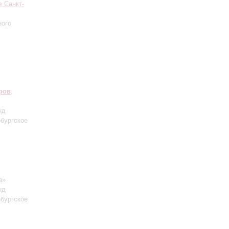
 Санкт-
ного
ров
,
нд
рбургское
а»
нд
рбургское