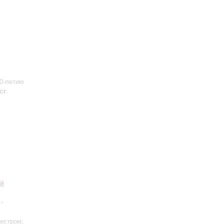
80-летию
ст
:
ий
-
кестром;