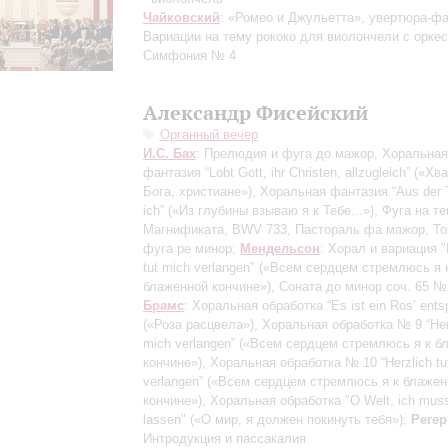
Чайковский
: «Ромео и Джульетта», увертюра-фа
Вариации на тему рококо для виолончели с оркес
Симфония № 4
Александр Фисейский
Органный вечер
И.С. Бах
: Прелюдия и фуга до мажор, Хоральная
фантазия “Lobt Gott, ihr Christen, allzugleich” («Хв
Бога, христиане»), Хоральная фантазия “Aus der T
ich” («Из глубины взываю я к Тебе...»), Фуга на т
Магнификата, BWV 733, Пастораль фа мажор, То
фуга ре минор;
Мендельсон
: Хорал и вариация "
tut mich verlangen" («Всем сердцем стремлюсь я 
блаженной кончине»), Соната до минор соч. 65 №
Брамс
: Хоральная обработка “Es ist ein Ros’ ents
(«Роза расцвела»), Хоральная обработка № 9 “Herz
mich verlangen” («Всем сердцем стремлюсь я к б
кончине»), Хоральная обработка № 10 “Herzlich tu
verlangen” («Всем сердцем стремлюсь я к блаже
кончине»), Хоральная обработка "O Welt, ich muss
lassen" («О мир, я должен покинуть тебя»);
Регер
Интродукция и пассакалия