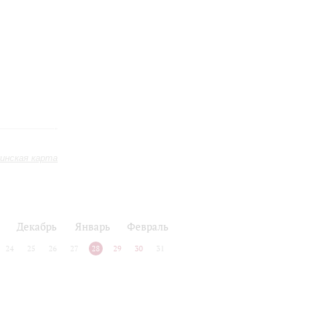
инская карта
Декабрь
Январь
Февраль
24
25
26
27
28
29
30
31