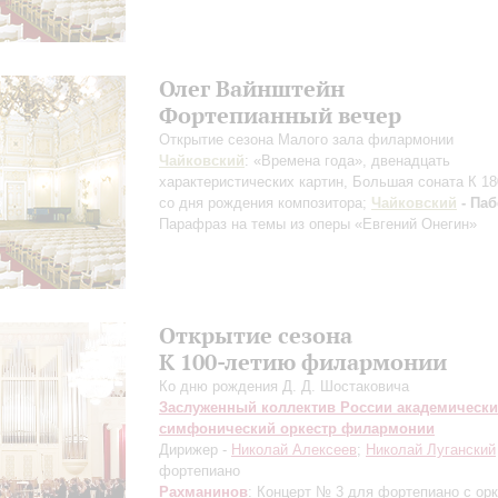
Олег Вайнштейн
Фортепианный вечер
Открытие сезона Малого зала филармонии
Чайковский
: «Времена года», двенадцать
характеристических картин, Большая соната
К 1
со дня рождения композитора
;
Чайковский
- Паб
Парафраз на темы из оперы «Евгений Онегин»
Открытие сезона
К 100-летию филармонии
Ко дню рождения Д. Д. Шостаковича
Заслуженный коллектив России академическ
симфонический оркестр филармонии
Дирижер -
Николай Алексеев
;
Николай Луганский
фортепиано
Рахманинов
: Концерт № 3 для фортепиано с ор