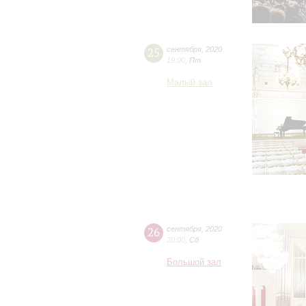
25
сентября
,
2020
19:00
,
Пт
Малый зал
26
сентября
,
2020
20:00
,
Сб
Большой зал