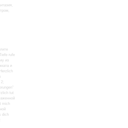
нтазия,
тром,
алите
iefe rufe
ему из
кката и
Herzlich
к
 2;
prungen”
lich tut
лаженной
t mich
нной
 dich
: