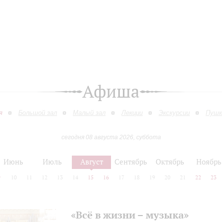
Афиша
я
Большой зал
Малый зал
Лекции
Экскурсии
Пушк
сегодня 08 августа 2026, суббота
Июнь
Июль
Август
Сентябрь
Октябрь
Ноябрь
9
10
11
12
13
14
15
16
17
18
19
20
21
22
23
«Всё в жизни – музыка»