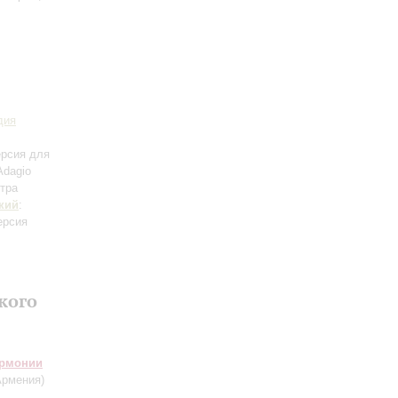
дия
ерсия для
Adagio
стра
кий
:
ерсия
кого
армонии
рмения)