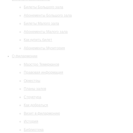
Билеты Большого зала
Абонементы Большого зала
Билеты Малого зала
Абонементы Малого зала
Как купить билет
Абонементы Музитория
О филармонии
Маэстро Темирканов
Правовая информация
Оркестры
Планы залов
Структура
Как добраться
Визит в филармонию
История
Библиотека