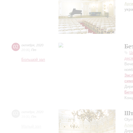
Арг
укра
Бе
02
октября
,
2020
20:00
,
Пт
Ц
деся
Большой зал
Вече
нояб
Зас
сим
Дири
Бет
Конц
Шт
02
октября
,
2020
19:00
,
Пт
Olym
Алек
Малый зал
Дири