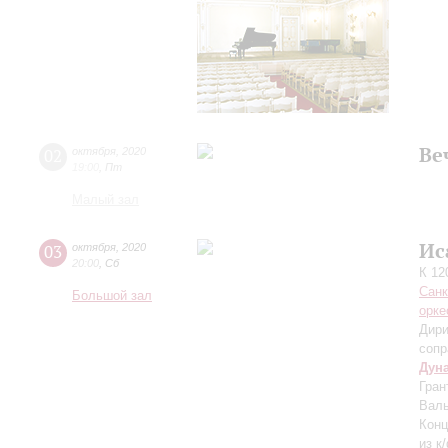
Ве
02
октября
,
2020
19:00
,
Пт
Малый зал
Ис
03
октября
,
2020
20:00
,
Сб
К 12
Санк
Большой зал
орке
Дири
сопр
Дун
Гран
Валь
Конц
из к