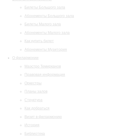
Билеты Большого зала
Абонементы Большого зала
Билеты Малого зала
Абонементы Малого зала
Как купить билет
Абонементы Музитория
О филармонии
Маэстро Темирканов
Правовая информация
Оркестры
Планы залов
Структура
Как добраться
Визит в филармонию
История
Библиотека