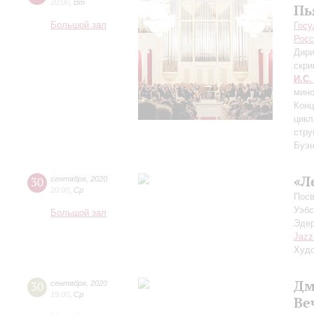
20:00
,
Вт
Пь
Большой зал
Госу
Росс
Дири
скри
И.С.
мино
Конц
цикл
стру
Буэн
«Л
30
сентября
,
2020
20:00
,
Ср
Посв
Уэбс
Большой зал
Эдер
Jazz
Худо
Дм
30
сентября
,
2020
19:00
,
Ср
Ве