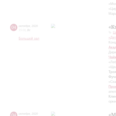
«Мол
«Цир
Марш
«К
04
октября
,
2020
15:00
,
Вс
Ц
«Дет
Большой зал
Конц
Ака
Дири
Чай
«Леб
«Щел
Тро
Фуч
«Ска
Про
апел
Кли
орке
«М
04
октября
,
2020