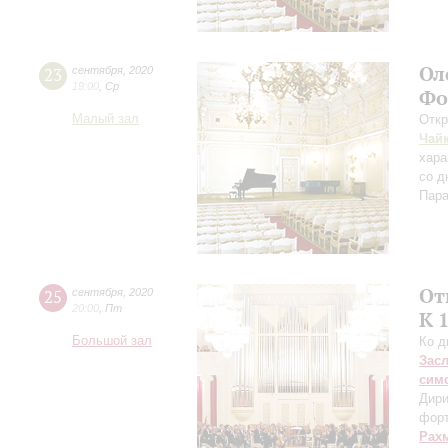
Ол
23
сентября
,
2020
19:00
,
Ср
Фо
Малый зал
Откр
Чай
хара
со д
Пара
От
25
сентября
,
2020
20:00
,
Пт
К 
Большой зал
Ко д
Зас
сим
Дири
фор
Рах