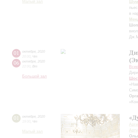
Малый зал
Шум
пьес
в на
Мен
Шоп
виол
Дж.М
Ди
01
октября
,
2020
20:00
,
Чт
(Э
06
октября
,
2020
22:00
,
Вт
Всер
Дири
Большой зал
Шос
«На
Симф
Орг
«Кон
«Д
01
октября
,
2020
19:00
,
Чт
Арг
Арту
Малый зал
Оль