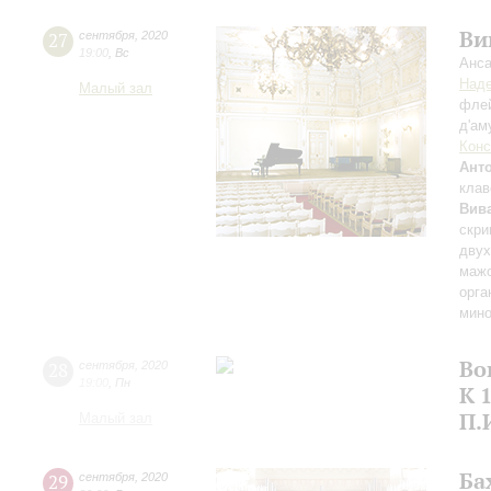
Ви
27
сентября
,
2020
19:00
,
Вс
Анса
Над
Малый зал
флей
д'ам
Конс
Ант
клав
Вив
скри
двух
мажо
орга
мино
Во
28
сентября
,
2020
19:00
,
Пн
К 
П.
Малый зал
Ба
29
сентября
,
2020