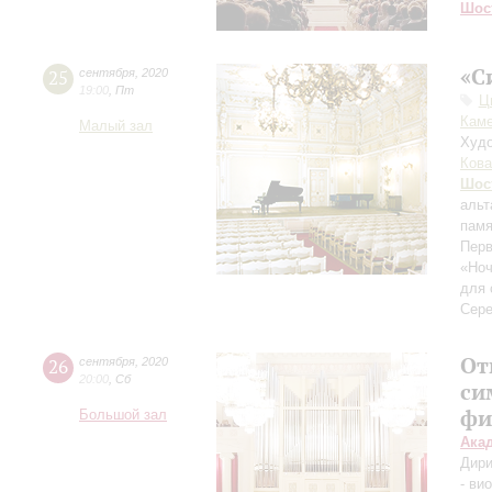
Шос
«С
25
сентября
,
2020
19:00
,
Пт
Ц
Каме
Малый зал
Худо
Кова
Шос
альт
памя
Перв
«Ноч
для 
Сере
От
26
сентября
,
2020
20:00
,
Сб
си
фи
Большой зал
Ака
Дири
- ви