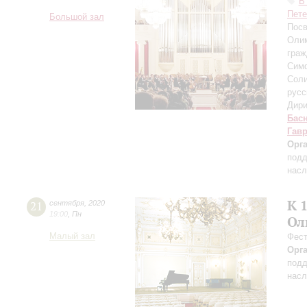
В
Пете
Большой зал
Посв
Олим
граж
Симф
Соли
русс
Дири
Бас
Гав
Орг
подд
насл
К 
21
сентября
,
2020
19:00
,
Пн
Ол
Малый зал
Фест
Орг
подд
насл