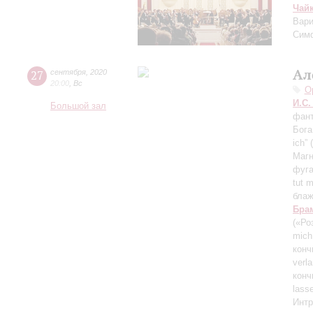
Чай
Вари
Сим
Ал
27
сентября
,
2020
20:00
,
Вс
О
И.С.
Большой зал
фант
Бога
ich”
Магн
фуга
tut 
блаж
Бра
(«Ро
mich
конч
verl
конч
lass
Интр