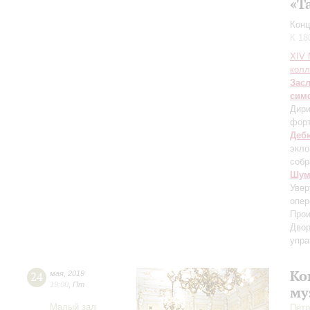
«Т
Конц
К 18
XIV
колл
Зас
сим
Дири
фор
Деб
экло
собр
Шум
Увер
опер
Прои
Двор
упра
Ко
24
мая
,
2019
19:00
,
Пт
му
Малый зал
Пётр