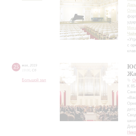
Дарь
Оле
фор
уда
Мих
Чай
«Утр
с ор
клав
Юб
25
мая
,
2019
19:00
,
Сб
Жа
Большой зал
О
К 85
Санк
«Вас
Орке
детс
Свод
шко
Дири
Нико