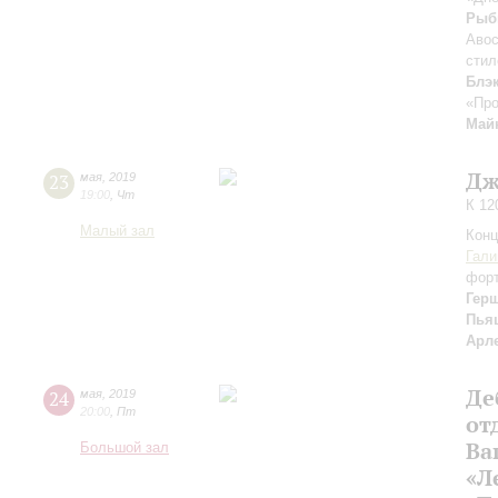
Рыб
Аво
стил
Блэ
«Пр
Май
Дж
23
мая
,
2019
19:00
,
Чт
К 12
Малый зал
Конц
Гали
фор
Гер
Пья
Арл
Де
24
мая
,
2019
20:00
,
Пт
от
Ва
Большой зал
«Л