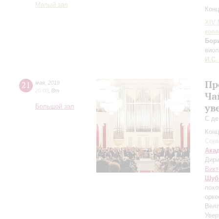
Малый зал
Конц
XIV
колл
Бор
виол
И.С.
Пр
21
мая
,
2019
20:00
,
Вт
Ча
ув
Большой зал
С де
Конц
Совм
Ака
Дири
Викт
Шуб
похо
орке
Велл
Увер