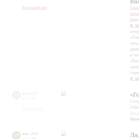
Ва
Большой зал
Санк
орке
Дири
И. Ш
опер
«Пов
ночь
движ
и пе
«Вес
прек
торм
И. Ш
«Г
19
мая
,
2019
14:00
,
Вс
Соли
Обра
Малый зал
Ильд
Орг
Ля
19
мая
,
2019
19:00
,
Вс