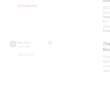
Фо
Большой зал
XIV
колл
Фра
№ 2 
радо
Рах
Ла
28
мая
,
2019
19:00
,
Вт
Во
Малый зал
Конц
Шуб
сло
цикл