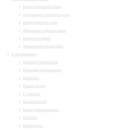
Билеты Большого зала
Абонементы Большого зала
Билеты Малого зала
Абонементы Малого зала
Как купить билет
Абонементы Музитория
О филармонии
Маэстро Темирканов
Правовая информация
Оркестры
Планы залов
Структура
Как добраться
Визит в филармонию
История
Библиотека