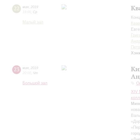
Кв
22
мая
,
2019
19:00
,
Ср
Конц
Малый зал
Квар
Евг
Григ
Андр
Петр
Хэн
Ки
23
мая
,
2019
20:00
,
Чт
Ан
Большой зал
О
XIV
колл
Мих
нова
Валь
«Дор
«Пе
горо
«Дне