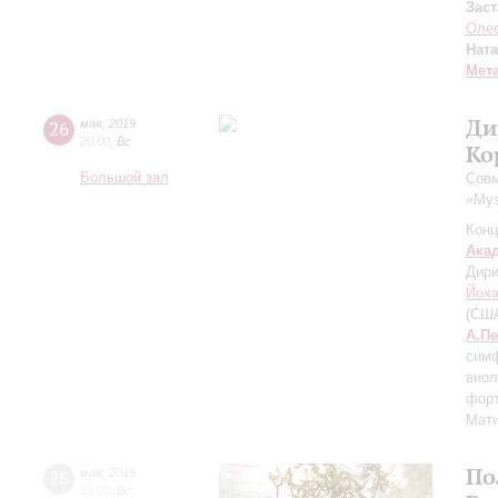
Зас
Оле
Нат
Мет
Ди
26
мая
,
2019
20:00
,
Вс
Ко
Большой зал
Сов
«Му
Конц
Ака
Дири
Йоха
(США
А.П
симф
виол
форт
Мат
По
26
мая
,
2019
19:00
,
Вс