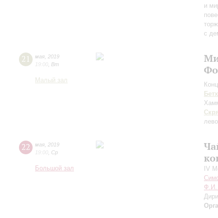
и ми
пове
торж
с де
Ми
21
мая
,
2019
19:00
,
Вт
Фо
Малый зал
Конц
Бет
Хам
Скр
лево
Ча
22
мая
,
2019
19:00
,
Ср
ко
Большой зал
IV М
Симф
Ф.И.
Дири
Орг