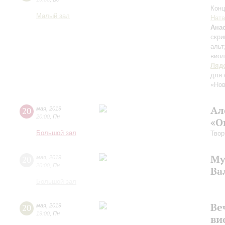
Конц
Малый зал
Ната
Ана
скри
альт
виол
Ляд
для 
«Нов
Ал
20
мая
,
2019
20:00
,
Пн
«О
Большой зал
Твор
Му
20
мая
,
2019
20:00
,
Пн
Ва
Большой зал
Ве
20
мая
,
2019
19:00
,
Пн
ви