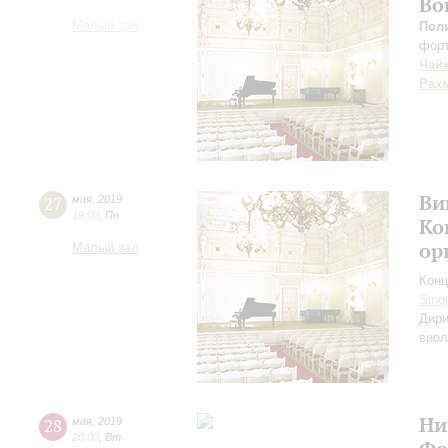
Во
Малый зал
Пол
фор
Чай
Рах
Ви
27
мая
,
2019
19:00
,
Пн
Ко
ор
Малый зал
Конц
Sing
Дири
вио
Ни
28
мая
,
2019
20:00
,
Вт