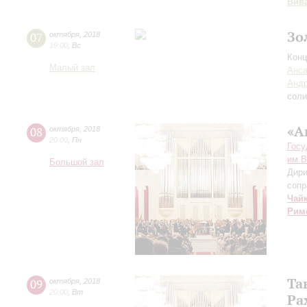
Вив
Зо
07
октября
,
2018
19:00
,
Вс
Конц
Малый зал
Анса
Андр
соли
«А
08
октября
,
2018
20:00
,
Пн
Госу
им.В
Большой зал
Дири
сопр
Чай
Рим
Та
09
октября
,
2018
20:00
,
Вт
Ра