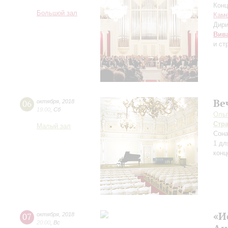
Конц
Большой зал
Каме
Дири
Вив
и ст
Ве
06
октября
,
2018
19:00
,
Сб
Ольг
Стр
Малый зал
Сона
1 дл
конц
«И
07
октября
,
2018
20:00
,
Вс