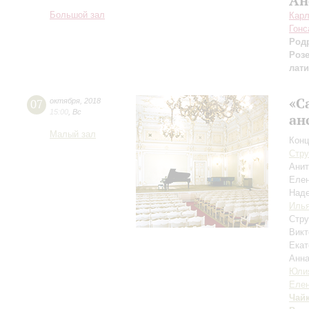
Ан
Большой зал
Карл
Гонс
Род
Роз
лат
«С
07
октября
,
2018
15:00
,
Вс
ан
Малый зал
Конц
Стру
Ани
Елен
Над
Иль
Стру
Викт
Екат
Анн
Юлия
Елен
Чай