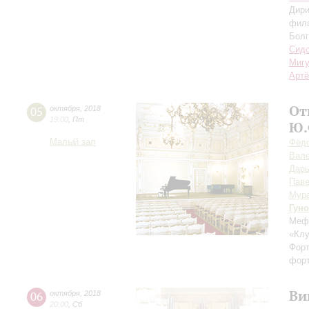
Дири
фила
Болг
Сидо
Миг
Артё
От
05
октября
,
2018
19:00
,
Пт
Ю.
Малый зал
Фёдо
Вале
Дарь
Паве
Мур
Гуно
Мефи
«Клу
Форт
форт
Ви
06
октября
,
2018
20:00
,
Сб