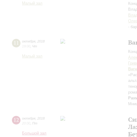
Малый зал
Конц
Вла
Вла
Оле
- ба
Ва
11
октября
,
2018
19:00
,
Чт
Конц
Малый зал
Алек
Грив
Ваг
«Рас
альт
тено
рома
Рах
Мниш
Си
12
октября
,
2018
20:00
,
Пт
Ла
Бе
Большой зал