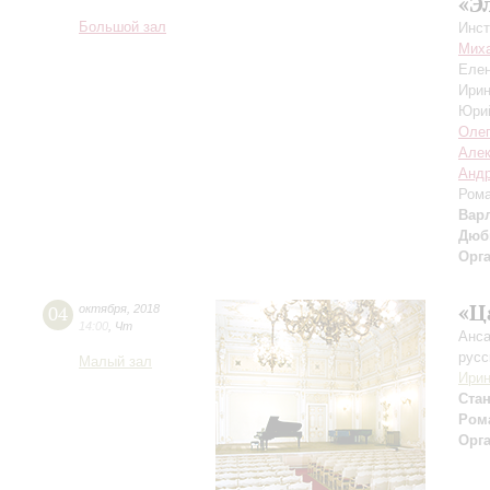
«Э
Большой зал
Инст
Мих
Еле
Ири
Юри
Оле
Алек
Андр
Ром
Вар
Дюб
Орг
«Ц
04
октября
,
2018
14:00
,
Чт
Анса
русс
Малый зал
Ирин
Ста
Рома
Орг