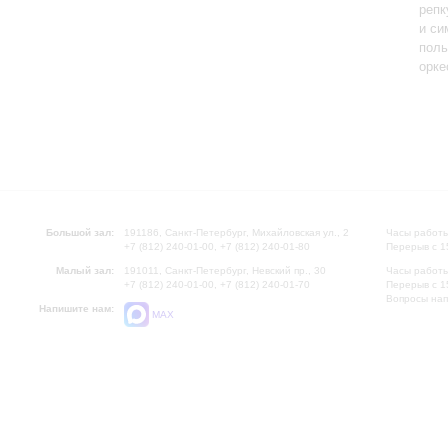
репк
и си
поль
орке
Большой зал:
191186, Санкт-Петербург, Михайловская ул., 2
Часы работы
+7 (812) 240-01-00, +7 (812) 240-01-80
Перерыв с 1
Малый зал:
191011, Санкт-Петербург, Невский пр., 30
Часы работы
+7 (812) 240-01-00, +7 (812) 240-01-70
Перерыв с 1
Вопросы на
Напишите нам:
MAX