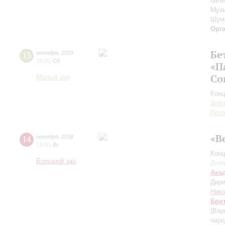
бале
Музы
Шум
Орг
Бе
13
октября
,
2018
19:00
,
Сб
«П
Со
Малый зал
Конц
форт
Пётр
«В
14
октября
,
2018
15:00
,
Вс
Конц
Большой зал
Днев
Ака
Дири
Нико
Бри
(Вар
чаро