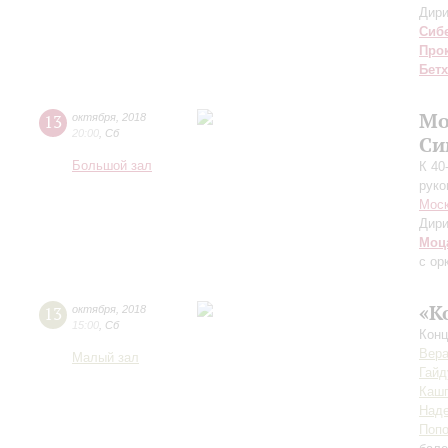
Дири
Сиб
Про
Бет
Мо
13
октября
,
2018
20:00
,
Сб
Си
Большой зал
К 40
руко
Моск
Дири
Моц
с ор
«К
13
октября
,
2018
15:00
,
Сб
Конц
Вер
Малый зал
Гайд
Каш
Наде
Поп