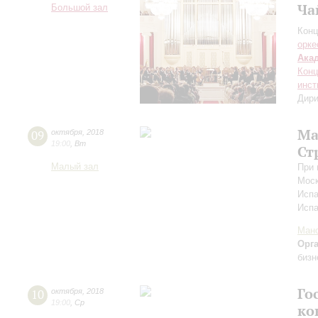
Ча
Большой зал
Конц
орке
Ака
Конц
инст
Дири
Ма
09
октября
,
2018
19:00
,
Вт
Ст
Малый зал
При 
Моск
Испа
Исп
Мано
Орг
бизн
Го
10
октября
,
2018
19:00
,
Ср
ко