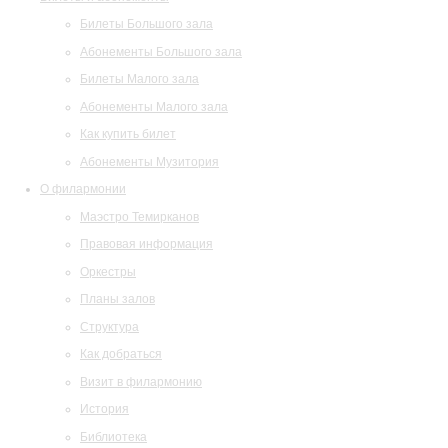
Билеты Большого зала
Абонементы Большого зала
Билеты Малого зала
Абонементы Малого зала
Как купить билет
Абонементы Музитория
О филармонии
Маэстро Темирканов
Правовая информация
Оркестры
Планы залов
Структура
Как добраться
Визит в филармонию
История
Библиотека