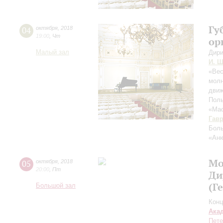
Гу
04
октября
,
2018
19:00
,
Чт
ор
Малый зал
Дири
И. Ш
«Вес
молн
движ
Поль
«Мас
Гав
Боль
«Ан
Мо
05
октября
,
2018
20:00
,
Пт
Ди
(Г
Большой зал
Конц
Ака
Пете