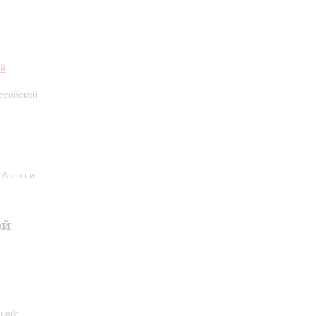
ий
ссийской
 басов и
ой
ия);