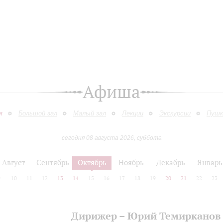
Афиша
я
Большой зал
Малый зал
Лекции
Экскурсии
Пушк
сегодня 08 августа 2026, суббота
Август
Сентябрь
Октябрь
Ноябрь
Декабрь
Январь
9
10
11
12
13
14
15
16
17
18
19
20
21
22
23
Дирижер – Юрий Темирканов