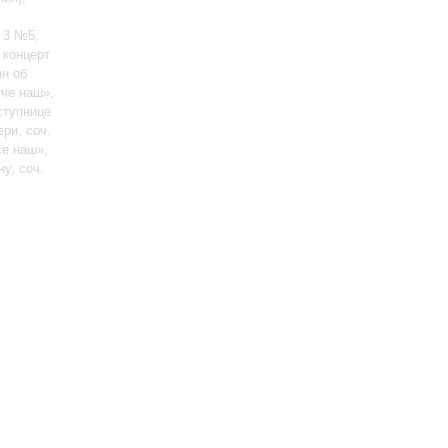
 3 №5,
 концерт
мн об
че наш»,
ступнице
ри, соч.
се наш»,
у, соч.