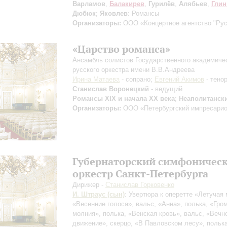
Варламов
,
Балакирев
,
Гурилёв
,
Алябьев
,
Глин
Дюбюк
;
Яковлев
: Романсы
Организаторы:
ООО «Концертное агентство "Рус
«Царство романса»
Ансамбль солистов Государственного академиче
русского оркестра имени В.В.Андреева
Ирина Матаева
- сопрано;
Евгений Акимов
- тено
Станислав Воронецкий
- ведущий
Романсы XIX и начала XX века
;
Неаполитанск
Организаторы:
ООО «Петербургский импресари
Губернаторский симфоничес
оркестр Санкт-Петербурга
Дирижер -
Станислав Горковенко
И. Штраус (сын)
: Увертюра к оперетте «Летучая
«Весенние голоса», вальс, «Анна», полька, «Гро
молния», полька, «Венская кровь», вальс, «Вечн
движение», скерцо, «В Павловском лесу», полька