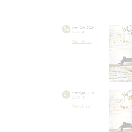
04
октября
,
2018
14:00
,
Чт
Малый зал
04
октября
,
2018
19:00
,
Чт
Малый зал