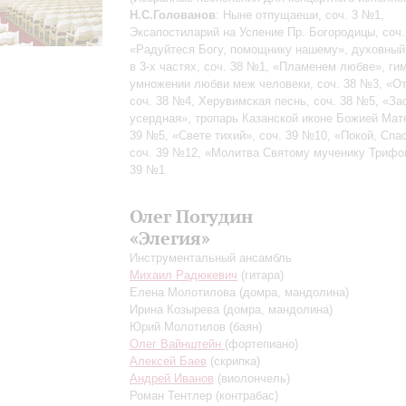
Н.С.Голованов
: Ныне отпущаеши, соч. 3 №1,
Эксапостиларий на Успение Пр. Богородицы, соч.
«Радуйтеся Богу, помощнику нашему», духовный
в 3-х частях, соч. 38 №1, «Пламенем любве», ги
умножении любви меж человеки, соч. 38 №3, «От
соч. 38 №4, Херувимская песнь, соч. 38 №5, «За
усердная», тропарь Казанской иконе Божией Мате
39 №5, «Свете тихий», соч. 39 №10, «Покой, Спа
соч. 39 №12, «Молитва Святому мученику Трифон
39 №1
Олег Погудин
«Элегия»
Инструментальный ансамбль
Михаил Радюкевич
(гитара)
Елена Молотилова
(домра, мандолина)
Ирина Козырева
(домра, мандолина)
Юрий Молотилов
(баян)
Олег Вайнштейн
(фортепиано)
Алексей Баев
(скрипка)
Андрей Иванов
(виолончель)
Роман Тентлер
(контрабас)