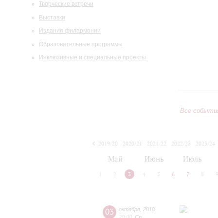
Творческие встречи
Выставки
Издания филармонии
Образовательные программы
Инклюзивные и специальные проекты
Все событи
2019/20
2020/21
2021/22
2022/23
2023/24
2024/25
2025/26
2026/27
Май
Июнь
Июль
1
2
3
4
5
6
7
8
03
октября
,
2018
20:00
,
Ср