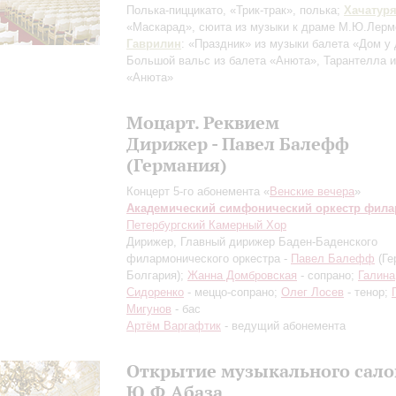
Полька-пиццикато, «Трик-трак», полька;
Хачатур
«Маскарад», сюита из музыки к драме М.Ю.Лерм
Гаврилин
: «Праздник» из музыки балета «Дом у 
Большой вальс из балета «Анюта», Тарантелла и
«Анюта»
Моцарт. Реквием
Дирижер - Павел Балефф
(Германия)
Концерт 5-го абонемента «
Венские вечера
»
Академический симфонический оркестр фил
Петербургский Камерный Хор
Дирижер, Главный дирижер Баден-Баденского
филармонического оркестра -
Павел Балефф
(Ге
Болгария);
Жанна Домбровская
- сопрано;
Галина
Сидоренко
- меццо-сопрано;
Олег Лосев
- тенор;
Мигунов
- бас
Артём Варгафтик
- ведущий абонемента
Открытие музыкального сало
Ю.Ф.Абаза