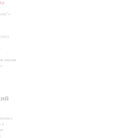
ка
;
кон"»
ского
р
ие песни
о»
кий
 мышь»,
м и
ое
,