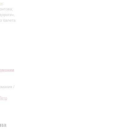
ян
:
онтова;
дороги»,
з балета
армонии
рмания /
Петр
на