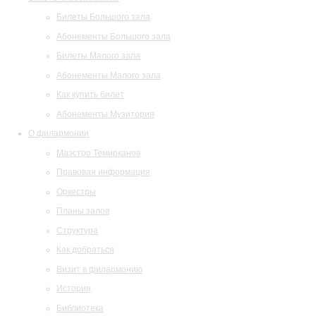
Билеты Большого зала
Абонементы Большого зала
Билеты Малого зала
Абонементы Малого зала
Как купить билет
Абонементы Музитория
О филармонии
Маэстро Темирканов
Правовая информация
Оркестры
Планы залов
Структура
Как добраться
Визит в филармонию
История
Библиотека