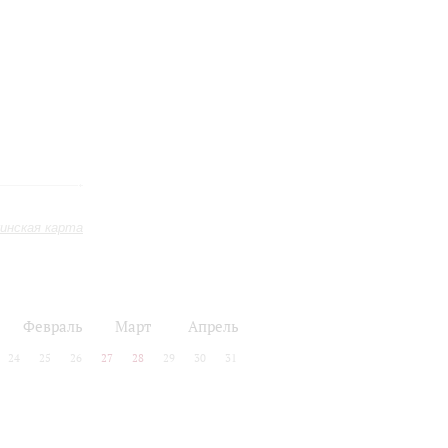
инская карта
Февраль
Март
Апрель
24
25
26
27
28
29
30
31