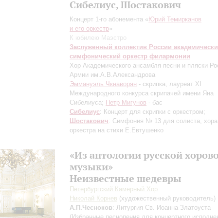
Сибелиус, Шостакович
Концерт 1-го абонемента «
Юрий Темирканов
и его оркестр
»
К юбилею Маэстро
Заслуженный коллектив России академическ
симфонический оркестр филармонии
Хор Академического ансамбля песни и пляски Ро
Армии им.А.В.Александрова
Эммануэль Чкнаворян
- скрипка, лауреат XI
Международного конкурса скрипачей имени Яна
Сибелиуса;
Петр Мигунов
- бас
Сибелиус
: Концерт для скрипки с оркестром;
Шостакович
: Симфония № 13 для солиста, хора
оркестра на стихи Е.Евтушенко
«Из антологии русской хоров
музыки»
Неизвестные шедевры
Петербургский Камерный Хор
Николай Корнев
(художественный руководитель)
А.П.Чесноков
: Литургия Св. Иоанна Златоуста
(Избранные песнопения для концертного исполнен