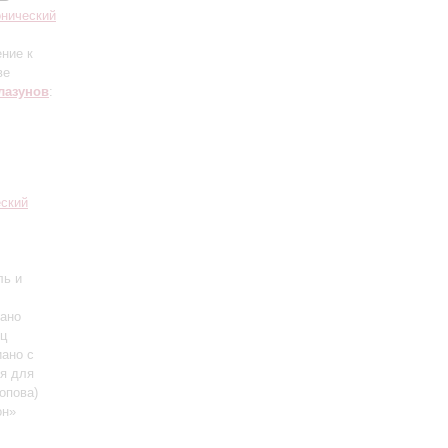
нический
ение к
ве
лазунов
:
еский
ль и
ано
ец
иано с
ия для
опова)
он»