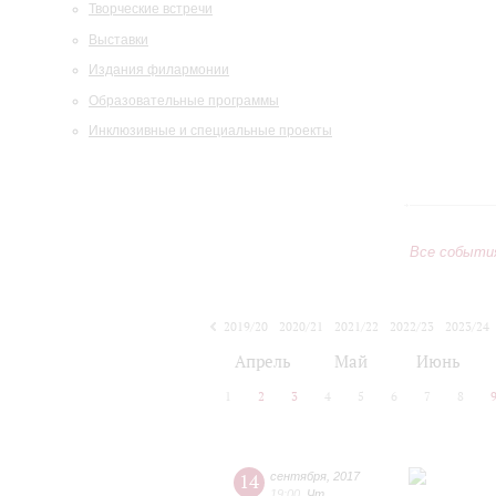
Творческие встречи
Выставки
Издания филармонии
Образовательные программы
Инклюзивные и специальные проекты
Все событи
2019/20
2020/21
2021/22
2022/23
2023/24
2024/25
2025/26
2026/27
Апрель
Май
Июнь
1
2
3
4
5
6
7
8
14
сентября
,
2017
19:00
,
Чт