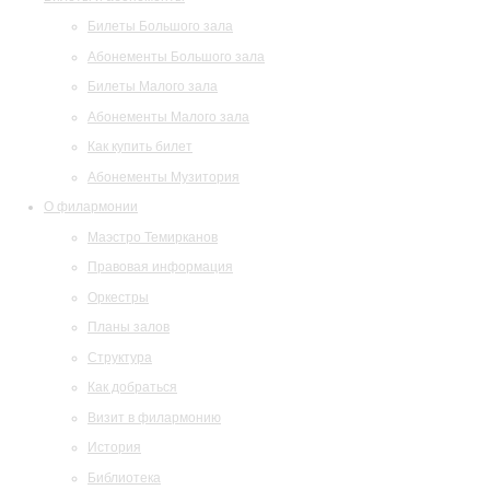
Билеты Большого зала
Абонементы Большого зала
Билеты Малого зала
Абонементы Малого зала
Как купить билет
Абонементы Музитория
О филармонии
Маэстро Темирканов
Правовая информация
Оркестры
Планы залов
Структура
Как добраться
Визит в филармонию
История
Библиотека