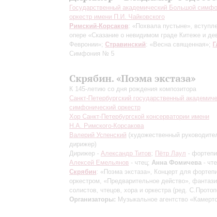
Государственный академический Большой симфо
оркестр имени П.И. Чайковского
Римский-Корсаков
: «Похвала пустыне», вступл
опере «Сказание о невидимом граде Китеже и де
Февронии»;
Стравинский
: «Весна священная»;
Г
Симфония № 5
Скрябин. «Поэма экстаза»
К 145-летию со дня рождения композитора
Санкт-Петербургский государственный академич
симфонический оркестр
Хор Санкт-Петербургской консерватории имени
Н.А. Римского-Корсакова
Валерий Успенский
(художественный руководите
дирижер)
Дирижер -
Александр Титов
;
Пётр Лаул
- фортепи
Алексей Емельянов
- чтец;
Анна Фомичева
- чт
Скрябин
: «Поэма экстаза», Концерт для фортеп
оркестром, «Предварительное действо», фантаз
солистов, чтецов, хора и оркестра (ред. С.Протоп
Организаторы:
Музыкальное агентство «Камерт