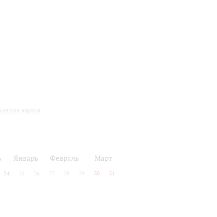
инская карта
ь
Январь
Февраль
Март
24
25
26
27
28
29
30
31