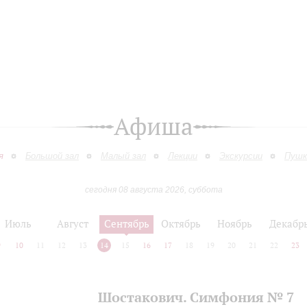
Афиша
я
Большой зал
Малый зал
Лекции
Экскурсии
Пушк
сегодня 08 августа 2026, суббота
Июль
Август
Сентябрь
Октябрь
Ноябрь
Декабр
9
10
11
12
13
14
15
16
17
18
19
20
21
22
23
Шостакович. Симфония № 7