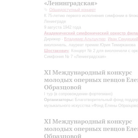
«Ленинградская»
Общедоступный концерт
К 75-летию первого исполнения симфонии в бло
Ленинграде
9 августа 1942 года
Академический симфонический оркестр фил
Дирижер -
Владимир Альтшулер
;
Иван Сендецки
виолончель, лауреат премии Юрия Темирканова
Шостакович
: Концерт № 2 для виолончели с орк
Симфония № 7 «Ленинградская»
XI Международный конкурс
молодых оперных певцов Ел
Образцовой
I тур (в сопровождении фортепиано)
Организаторы:
Благотворительный фонд подде
музыкального искусства «Фонд Елены Образцов
XI Международный конкурс
молодых оперных певцов Ел
Образцовой