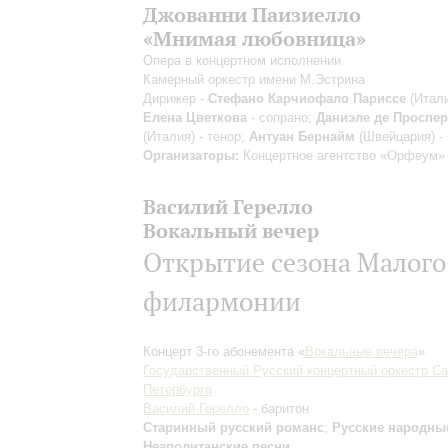
Джованни Паизиелло
«Мнимая любовница»
Опера в концертном исполнении
Камерный оркестр имени М.Эстрина
Дирижер -
Стефано Карчиофало Париссе
(Итали
Елена Цветкова
- сопрано;
Даниэле де Проспе
(Италия) - тенор;
Антуан Бернайм
(Швейцария) -
Организаторы:
Концертное агентство «Орфеум»
Василий Герелло
Вокальный вечер
Открытие сезона Малого
филармонии
Концерт 3-го абонемента «
Вокальные вечера
»
Государственный Русский концертный оркестр Са
Петербурга
Василий Герелло
- баритон
Старинный русский романс
;
Русские народны
Неаполитанские песни