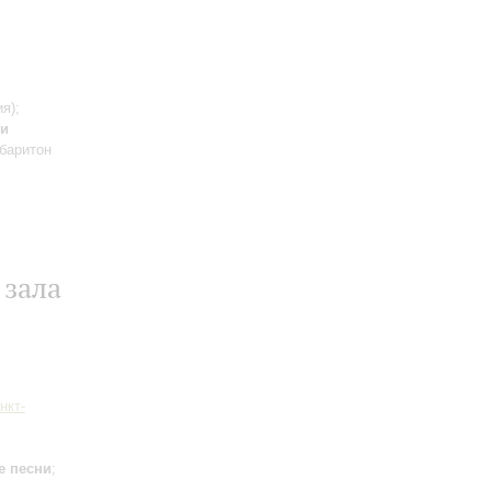
я);
ри
 баритон
 зала
нкт-
е песни
;