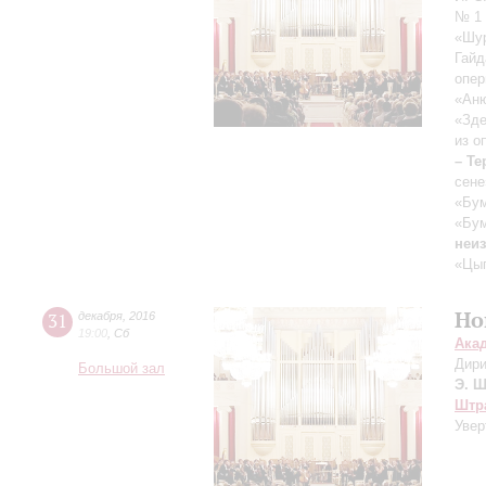
№ 1 
«Шур
Гайд
опер
«Аню
«Зде
из о
– Те
сене
«Бум
«Бу
неиз
«Цыг
Но
31
декабря
,
2016
19:00
,
Сб
Ака
Дири
Большой зал
Э. Ш
Штра
Увер