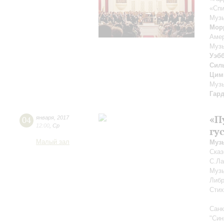
«Спи
Музы
Мор
Амер
Музы
Уэб
Сил
Цим
Музы
Гар
«П
04
января
,
2017
12:00
,
Ср
гу
Малый зал
Муз
Сказ
С.Л
Муз
Либ
Стих
Санк
"Син