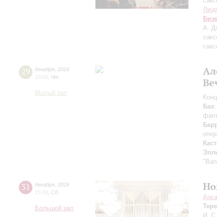
сак
Люд
Биз
А. Д
сакс
сакс
Ал
29
декабря
,
2016
19:00
,
Чт
Ве
Малый зал
Конц
Бах
фан
Бар
опер
Каст
Элл
"Band
Но
31
декабря
,
2016
15:00
,
Сб
Анса
Тере
Большой зал
И. С