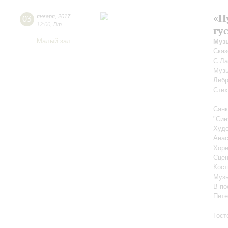
«П
03
января
,
2017
12:00
,
Вт
гу
Малый зал
Муз
Сказ
С.Л
Музы
Либр
Стих
Санк
"Син
Худо
Анас
Хоре
Сцен
Кост
Музы
В по
Пете
Гост