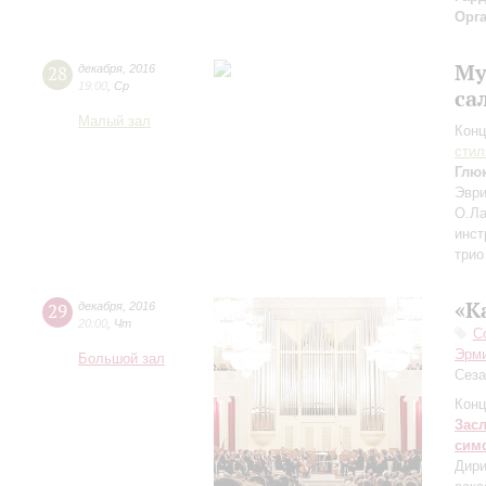
Орг
Му
28
декабря
,
2016
19:00
,
Ср
са
Малый зал
Конц
сти
Глю
Эври
О.Ла
инст
трио
«К
29
декабря
,
2016
20:00
,
Чт
С
Эрм
Большой зал
Сеза
Конц
Зас
сим
Дири