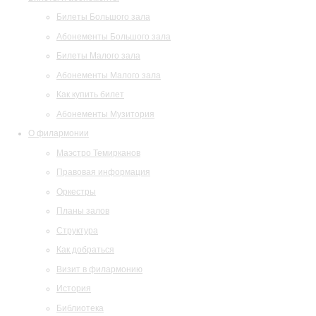
Билеты Большого зала
Абонементы Большого зала
Билеты Малого зала
Абонементы Малого зала
Как купить билет
Абонементы Музитория
О филармонии
Маэстро Темирканов
Правовая информация
Оркестры
Планы залов
Структура
Как добраться
Визит в филармонию
История
Библиотека