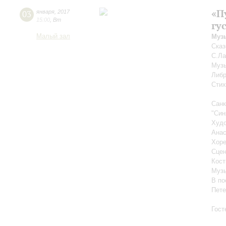
«П
03
января
,
2017
15:00
,
Вт
гу
Малый зал
Муз
Сказ
С.Л
Муз
Либ
Стих
Санк
"Син
Худо
Анас
Хоре
Сцен
Кост
Музы
В по
Пете
Гост