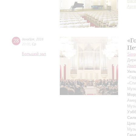
Вас
Артё
«Г
28
декабря
,
2016
20:00
,
Ср
Пе
Большой зал
Sing
Дири
Дмит
Уил
«Гар
«Спи
Музы
Мор
Амер
Музы
Уэб
Сил
Цим
Музы
Гар