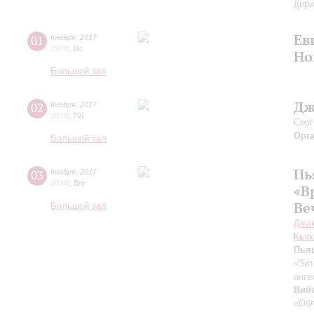
дири
Ев
01
января
,
2017
19:00
,
Вс
Но
Большой зал
Дж
02
января
,
2017
19:00
,
Пн
Серг
Орг
Большой зал
Пь
03
января
,
2017
20:00
,
Вт
«В
Ве
Большой зал
Джа
Кьяк
Пья
«Зит
анге
Вий
«Обл