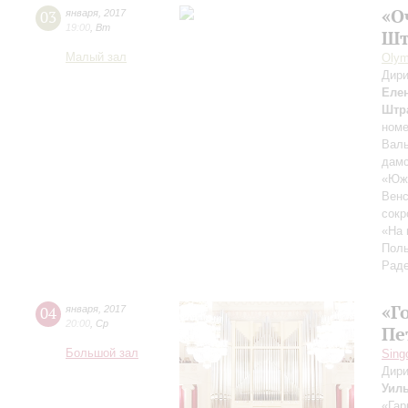
«О
03
января
,
2017
19:00
,
Вт
Шт
Малый зал
Olym
Дири
Еле
Штр
номе
Валь
дамс
«Южн
Венс
сокр
«На 
Поль
Раде
«Г
04
января
,
2017
20:00
,
Ср
Пе
Большой зал
Sing
Дири
Уил
«Гар