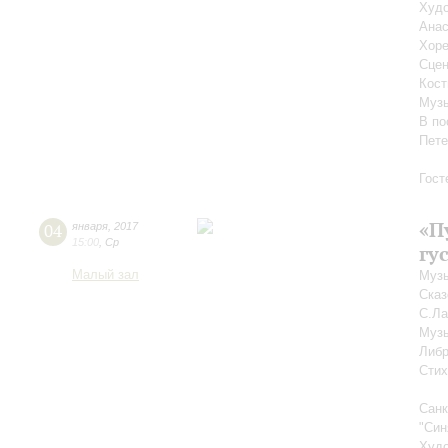
Худо
Анас
Хоре
Сцен
Кост
Музы
В по
Пете
Гост
«П
04
января
,
2017
15:00
,
Ср
гу
Малый зал
Музы
Сказ
С.Л
Музы
Либр
Стих
Санк
"Син
Худо