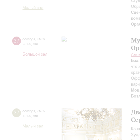
Сту
Обра
Малый зал
Сцен
ком
Орг
Му
27
декабря
,
2016
20:00
,
Вт
Ор
Большой зал
Алек
Бах
что 
орат
Оффе
вари
Моц
Боэ
Дв
27
декабря
,
2016
19:00
,
Вт
Се
Малый зал
Конц
Худо