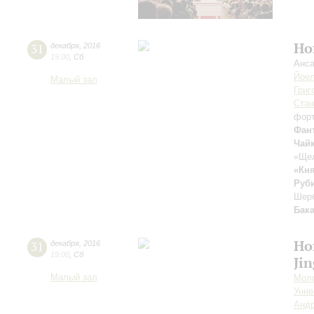
Но
31
декабря
,
2016
15:00
,
Сб
Анса
Йоел
Малый зал
Григ
Стан
форт
Фан
Чай
«Ще
«Кня
Руб
Шерб
Бак
Но
31
декабря
,
2016
19:00
,
Сб
Ji
Малый зал
Моло
Унив
Андр