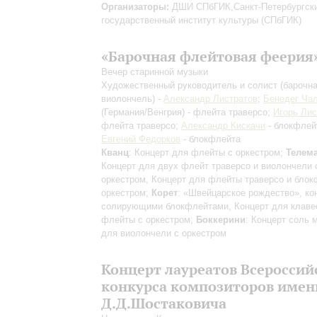
Организаторы:
ДШИ СПбГИК,Санкт-Петербургск
государственный институт культуры (СПбГИК)
«Барочная флейтовая феерия
Вечер старинной музыки
Художественный руководитель и солист (барочн
виолончель) -
Александр Листратов
;
Бенедег Ча
(Германия/Венгрия) - флейта траверсо;
Игорь Ли
флейта траверсо;
Александр Кискачи
- блокфлей
Евгений Федорков
- блокфлейта
Кванц
: Концерт для флейты с оркестром;
Телем
Концерт для двух флейт траверсо и виолончели 
оркестром, Концерт для флейты траверсо и блок
оркестром;
Корет
: «Швейцарское рождество», ко
солирующими блокфлейтами, Концерт для клаве
флейты с оркестром;
Боккерини
: Концерт соль 
для виолончели с оркестром
Концерт лауреатов Всероссий
конкурса композиторов имен
Д.Д.Шостаковича