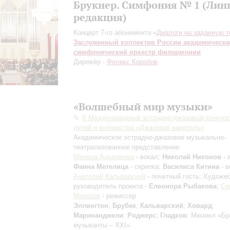
Брукнер. Симфония № 1 (Лин
редакция)
Концерт 7-го абонемента «
Диалоги на заданную 
Заслуженный коллектив России академическ
симфонический оркестр филармонии
Дирижёр -
Феликс Коробов
«Волшебный мир музыки»
II Международный эстрадно-джазовый конкурс
детей и юношества «Джазовая карусель»
Академическое эстрадно-джазовое музыкально-
театрализованное представление
Милена Адыканова
- вокал;
Николай Никонов
- 
Фаина Метелица
- скрипка;
Василиса Китина
- в
Анатолий Кальварский
- почетный гость; Художе
руководитель проекта -
Елеонора Рыбакова
;
Се
Морозов
- режиссер
Эллингтон
;
Брубек
;
Кальварский
;
Ховард
;
Маринанджели
;
Роджерс
;
Гладков
: Мюзикл «Бр
музыканты – XXI»