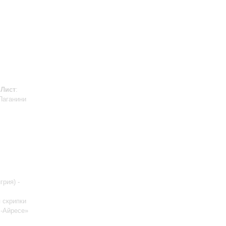
;
Лист
:
Паганини
грия) -
 скрипки
с-Айресе»