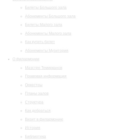
Билеты Большого зала
Абонементы Большого зала
Билеты Малого зала
Абонементы Малого зала
Как купить билет
Абонементы Музитория
О филармонии
Маэстро Темирканов
Правовая информация
Оркестры
Планы залов
Структура
Как добраться
Визит в филармонию
История
Библиотека