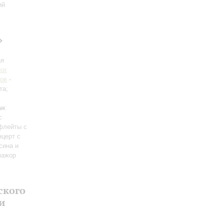
ий
»
ая
лог
сов
-
та;
ан
:
с
флейты с
нцерт с
сина и
мажор
ского
и