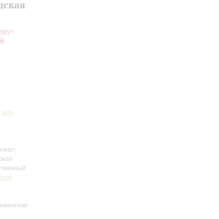
цская
тему
»
ий
 для
вокал;
окал
ственный
ргей
еменские