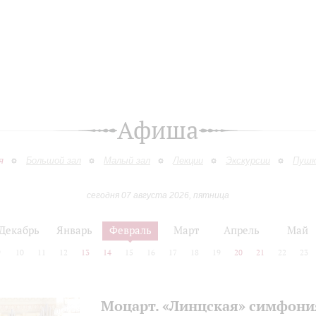
Афиша
я
Большой зал
Малый зал
Лекции
Экскурсии
Пушк
сегодня 07 августа 2026, пятница
Декабрь
Январь
Февраль
Март
Апрель
Май
9
10
11
12
13
14
15
16
17
18
19
20
21
22
23
Моцарт. «Линцская» симфони