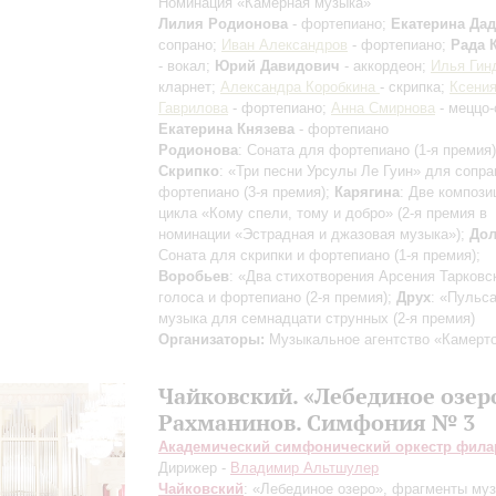
Номинация «Камерная музыка»
Лилия Родионова
- фортепиано;
Екатерина Да
сопрано;
Иван Александров
- фортепиано;
Рада 
- вокал;
Юрий Давидович
- аккордеон;
Илья Гин
кларнет;
Александра Коробкина
- скрипка;
Ксени
Гаврилова
- фортепиано;
Анна Смирнова
- меццо-
Екатерина Князева
- фортепиано
Родионова
: Соната для фортепиано (1-я премия)
Скрипко
: «Три песни Урсулы Ле Гуин» для сопра
фортепиано (3-я премия);
Карягина
: Две компози
цикла «Кому спели, тому и добро» (2-я премия в
номинации «Эстрадная и джазовая музыка»);
Дол
Соната для скрипки и фортепиано (1-я премия);
Воробьев
: «Два стихотворения Арсения Тарковс
голоса и фортепиано (2-я премия);
Друх
: «Пульса
музыка для семнадцати струнных (2-я премия)
Организаторы:
Музыкальное агентство «Камерт
Чайковский. «Лебединое озер
Рахманинов. Симфония № 3
Академический симфонический оркестр фил
Дирижер -
Владимир Альтшулер
Чайковский
: «Лебединое озеро», фрагменты му