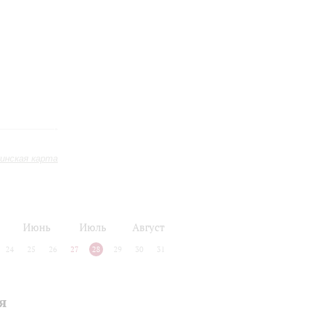
инская карта
Июнь
Июль
Август
24
25
26
27
28
29
30
31
я