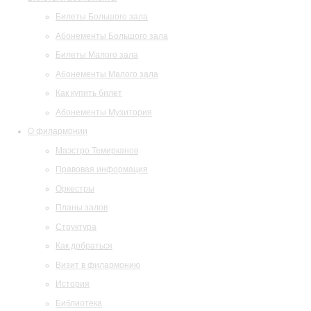
Билеты Большого зала
Абонементы Большого зала
Билеты Малого зала
Абонементы Малого зала
Как купить билет
Абонементы Музитория
О филармонии
Маэстро Темирканов
Правовая информация
Оркестры
Планы залов
Структура
Как добраться
Визит в филармонию
История
Библиотека