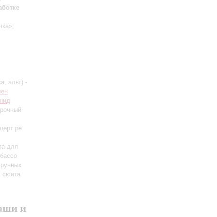
аботке
чка»;
, альт) -
лен
нид
арочный
церт ре
та для
 бассо
трунных
, сюита
аши и