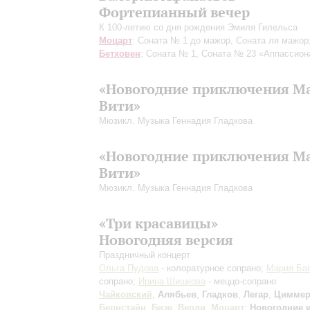
Фортепианный вечер
К 100-летию со дня рождения Эмиля Гилельса
Моцарт
: Соната № 1 до мажор, Соната ля мажор
Бетховен
: Соната № 1, Соната № 23 «Аппассион
«Новогодние приключения М
Вити»
Мюзикл. Музыка Геннадия Гладкова
«Новогодние приключения М
Вити»
Мюзикл. Музыка Геннадия Гладкова
«Три красавицы»
Новогодняя версия
Праздничный концерт
Ольга Пудова
- колоратурное сопрано;
Мария Ба
сопрано;
Ирина Шишкова
- меццо-сопрано
Чайковский
,
Алябьев
,
Гладков
,
Легар
,
Цимме
Бернстайн
,
Бизе
,
Верди
,
Моцарт
;
Новогодние 