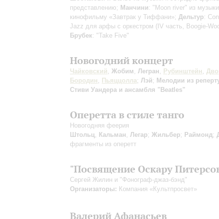
представлению;
Манчини
: "Moon river" из музыки
кинофильму «Завтрак у Тиффани»;
Дельтур
: Con
Jazz для арфы с оркестром (IV часть, Boogie-Woo
Брубек
: "Take Five"
Новогодний концерт
Чайковский
,
Жобим
,
Легран
,
Рубинштейн
,
Дво
Бородин
,
Пьяццолла
;
Лэй
;
Мелодии из реперт
Стиви Уандера и ансамбля "Beatles"
Оперетта в стиле танго
Новогодняя феерия
Штольц
,
Кальман
,
Легар
;
Жильбер
;
Раймонд
;
фрагменты из оперетт
"Посвящение Оскару Питерсо
Сергей Жилин и "Фонограф-джаз-бэнд"
Организаторы:
Компания «Культпросвет»
Валерий Афанасьев