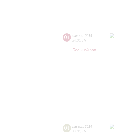
04
января
,
2016
20:00
,
Пн
Большой зал
04
января
,
2016
12:00
,
Пн