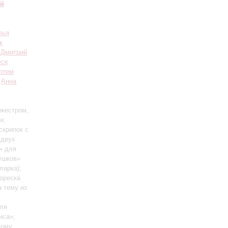
ий
лья
к
;
Дмитрий
ся
ртем
;
Анна
ркестром,
м;
скрипок с
 двух
» для
тушков»
ларка);
ореска
 тему из
для
иса»;
вому