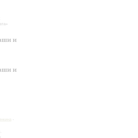
;
ата»
аши и
аши и
янкина
-
р
,
и