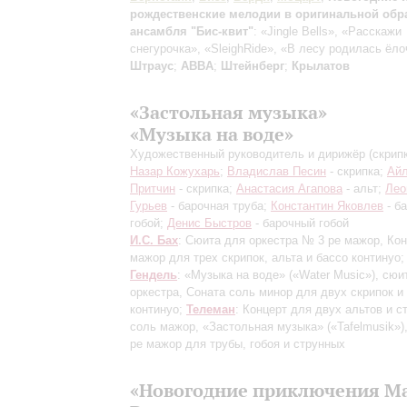
рождественские мелодии в оригинальной обр
ансамбля "Бис-квит"
: «Jingle Bells», «Расскажи
снегурочка», «SleighRide», «В лесу родилась ёло
Штраус
;
ABBA
;
Штейнберг
;
Крылатов
«Застольная музыка»
«Музыка на воде»
Художественный руководитель и дирижёр (скрипка
Назар Кожухарь
;
Владислав Песин
- скрипка;
Ай
Притчин
- скрипка;
Анастасия Агапова
- альт;
Лео
Гурьев
- барочная труба;
Константин Яковлев
- б
гобой;
Денис Быстров
- барочный гобой
И.С. Бах
: Сюита для оркестра № 3 ре мажор, Кон
мажор для трех скрипок, альта и бассо континуо;
Гендель
: «Музыка на воде» («Water Music»), сюи
оркестра, Соната соль минор для двух скрипок и
континуо;
Телеман
: Концерт для двух альтов и с
соль мажор, «Застольная музыка» («Tafelmusik»)
ре мажор для трубы, гобоя и струнных
«Новогодние приключения М