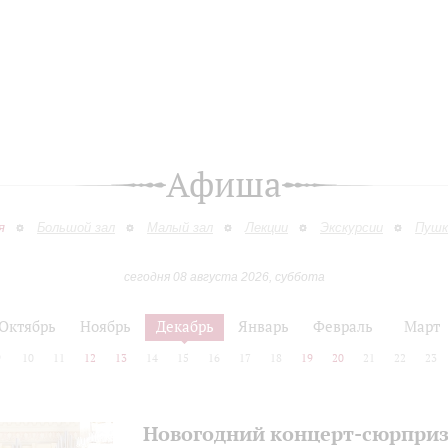
Афиша
я
Большой зал
Малый зал
Лекции
Экскурсии
Пушк
сегодня 08 августа 2026, суббота
Октябрь
Ноябрь
Декабрь
Январь
Февраль
Март
9
10
11
12
13
14
15
16
17
18
19
20
21
22
23
Новогодний концерт-сюрпри