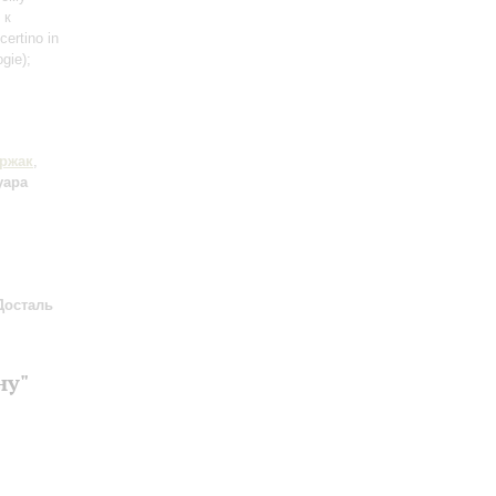
 к
certino in
gie);
ржак
,
уара
Досталь
ну"