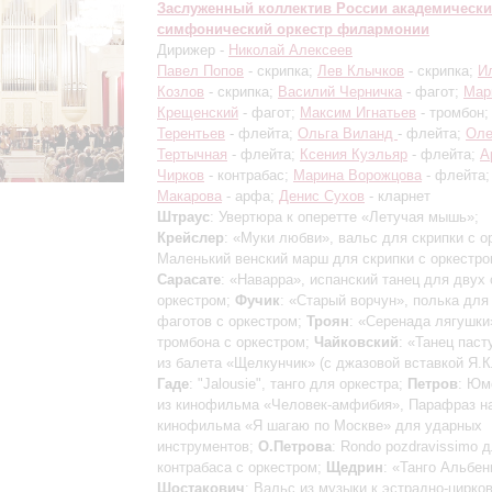
Заслуженный коллектив России академическ
симфонический оркестр филармонии
Дирижер -
Николай Алексеев
Павел Попов
- скрипка;
Лев Клычков
- скрипка;
И
Козлов
- скрипка;
Василий Черничка
- фагот;
Мар
Крещенский
- фагот;
Максим Игнатьев
- тромбон
Терентьев
- флейта;
Ольга Виланд
- флейта;
Оле
Тертычная
- флейта;
Ксения Куэльяр
- флейта;
А
Чирков
- контрабас;
Марина Ворожцова
- флейта
Макарова
- арфа;
Денис Сухов
- кларнет
Штраус
: Увертюра к оперетте «Летучая мышь»;
Крейслер
: «Муки любви», вальс для скрипки с о
Маленький венский марш для скрипки с оркестро
Сарасате
: «Наварра», испанский танец для двух 
оркестром;
Фучик
: «Старый ворчун», полька для
фаготов с оркестром;
Троян
: «Серенада лягушки
тромбона с оркестром;
Чайковский
: «Танец пас
из балета «Щелкунчик» (с джазовой вставкой Я.К
Гаде
: "Jalousie", танго для оркестра;
Петров
: Юм
из кинофильма «Человек-амфибия», Парафраз на
кинофильма «Я шагаю по Москве» для ударных
инструментов;
О.Петрова
: Rondo pozdravissimo 
контрабаса с оркестром;
Щедрин
: «Танго Альбен
Шостакович
: Вальс из музыки к эстрадно-цирко