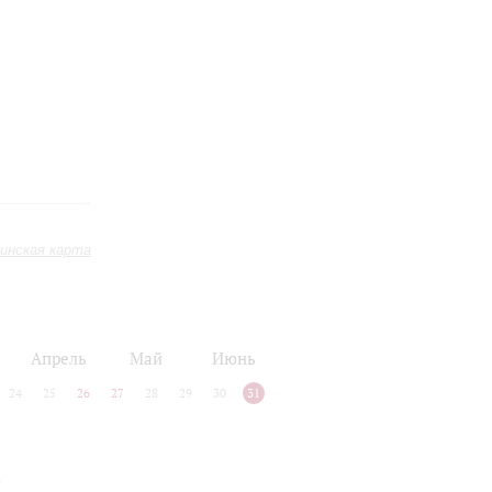
инская карта
Апрель
Май
Июнь
24
25
26
27
28
29
30
31
з