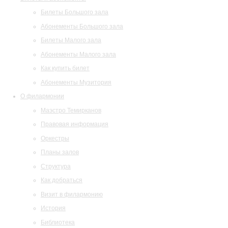
Билеты Большого зала
Абонементы Большого зала
Билеты Малого зала
Абонементы Малого зала
Как купить билет
Абонементы Музитория
О филармонии
Маэстро Темирканов
Правовая информация
Оркестры
Планы залов
Структура
Как добраться
Визит в филармонию
История
Библиотека