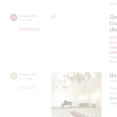
для 
Ди
22
декабря
,
2015
20:00
,
Вт
Со
(В
Большой зал
XVI
Иску
Ака
Сиб
тему
Итал
Ит
22
декабря
,
2015
19:00
,
Вт
«Кос
Малый зал
Конц
прос
Дан
хоре