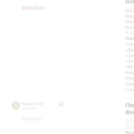
Во
Большой зал
XVI
Иску
Ольг
форт
П. И
Чай
трав
«Ден
«Зде
«Эле
«Mis
Фиор
Фиор
Кори
Семи
Пи
21
декабря
,
2015
19:00
,
Пн
Фо
Малый зал
XVI
Иску
Моц