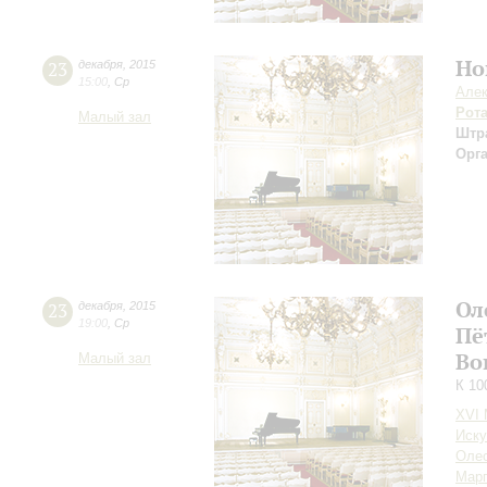
Но
23
декабря
,
2015
15:00
,
Ср
Алек
Рот
Малый зал
Штр
Орг
Ол
23
декабря
,
2015
19:00
,
Ср
Пё
Во
Малый зал
К 10
XVI
Иску
Оле
Марг