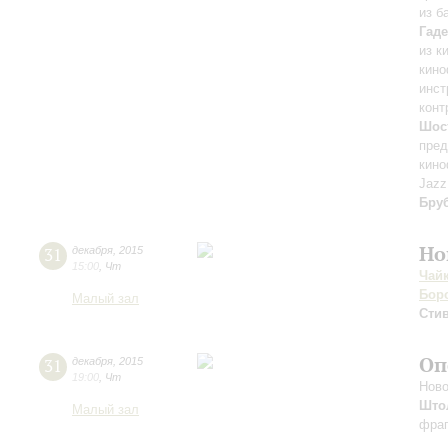
из б
Гаде
из к
кино
инст
конт
Шос
пре
кино
Jazz
Бру
Но
31
декабря
,
2015
15:00
,
Чт
Чай
Бор
Малый зал
Стив
Оп
31
декабря
,
2015
19:00
,
Чт
Ново
Што
Малый зал
фраг