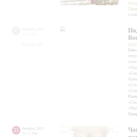
Нем
Сви
слов
На
23
декабря
,
2015
19:00
,
Ср
Во
Малый зал
Дмит
Сен
опер
спас
«Пур
«Сем
Ария
«Сон
«Сне
Рах
«Сон
«Фра
Сви
Ча
25
декабря
,
2015
20:00
,
Пт
ко