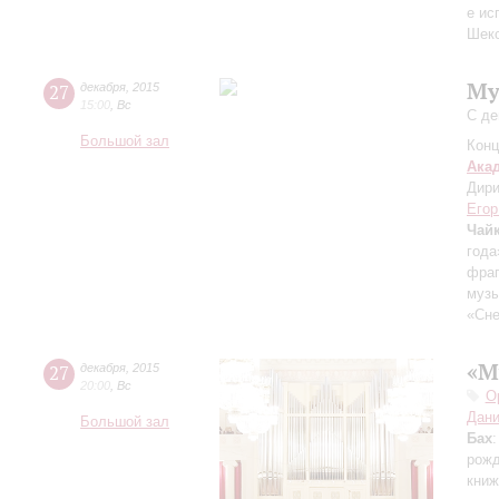
е ис
Шекс
Му
27
декабря
,
2015
15:00
,
Вс
С де
Большой зал
Конц
Ака
Дири
Егор
Чай
года
фраг
музы
«Сне
«М
27
декабря
,
2015
20:00
,
Вс
О
Дани
Большой зал
Бах
рожд
книж