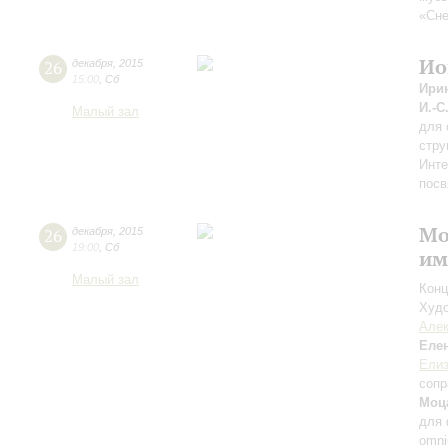
«Сне
Ио
26
декабря
,
2015
15:00
,
Сб
Ири
И.-С
Малый зал
для 
стру
Инте
посв
Мо
26
декабря
,
2015
19:00
,
Сб
им
Малый зал
Конц
Худо
Алек
Еле
Елиз
сопр
Моц
для 
omni