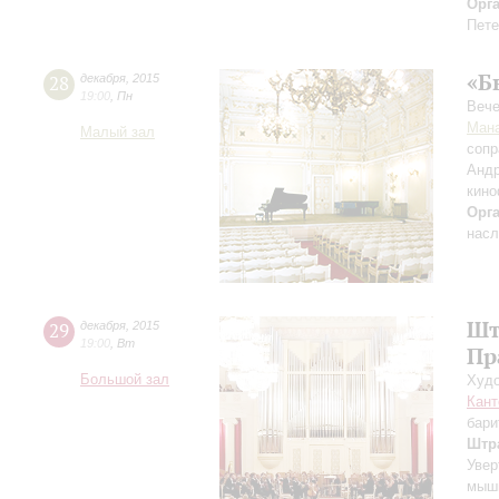
Орг
Пете
«Б
28
декабря
,
2015
19:00
,
Пн
Вече
Мана
Малый зал
сопр
Андр
кино
Орг
насл
Шт
29
декабря
,
2015
19:00
,
Вт
Пр
Большой зал
Худо
Кант
бари
Штр
Увер
мышь