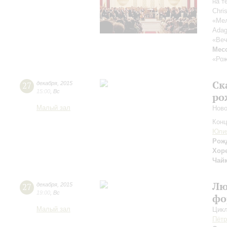
на т
Chri
«Ме
Adag
«Веч
Мес
«Рож
Ск
27
декабря
,
2015
15:00
,
Вс
ро
Малый зал
Ново
Конц
Юли
Рож
Хоре
Чай
Лю
27
декабря
,
2015
19:00
,
Вс
фо
Малый зал
Цикл
Пётр