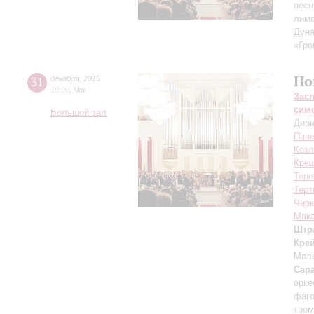
песн
лимо
Дуна
«Гро
Но
31
декабря
,
2015
19:00
,
Чт
Зас
сим
Большой зал
Дири
Паве
Козл
Кре
Тере
Терт
Чирк
Мак
Штр
Кре
Мале
Сара
орке
фаго
тром