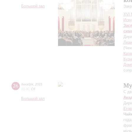
Большой зал
Закр
XVI
Иску
Зас
сим
Дири
Лиан
(Чех
Каза
Куз
Дом
сопр
Му
26
декабря
,
2015
15:00
,
Сб
С де
Ака
Большой зал
Дири
Егор
Чай
года
фраг
музы