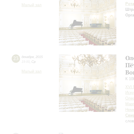
Рот
Малый зал
Штр
Орг
Ол
23
декабря
,
2015
19:00
,
Ср
Пё
Во
Малый зал
К 10
XVI
Иску
Оле
Марг
Нем
Сви
слов