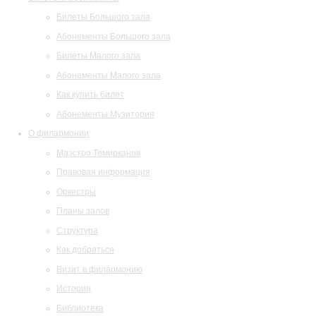
Билеты Большого зала
Абонементы Большого зала
Билеты Малого зала
Абонементы Малого зала
Как купить билет
Абонементы Музитория
О филармонии
Маэстро Темирканов
Правовая информация
Оркестры
Планы залов
Структура
Как добраться
Визит в филармонию
История
Библиотека