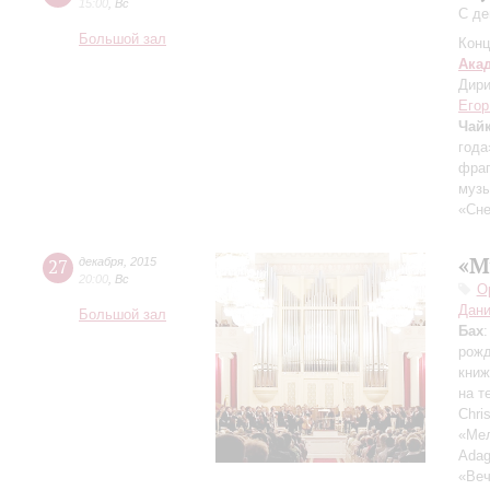
15:00
,
Вс
С де
Большой зал
Конц
Ака
Дири
Егор
Чай
года
фраг
музы
«Сне
«М
27
декабря
,
2015
20:00
,
Вс
О
Дани
Большой зал
Бах
рожд
книж
на т
Chri
«Ме
Adag
«Веч