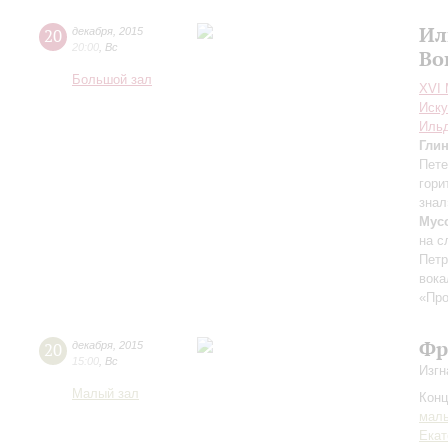
Ил
20
декабря
,
2015
20:00
,
Вс
Во
Большой зал
XVI
Иску
Ильд
Гли
Пете
гори
знал
Мус
на с
Петр
вока
«Про
Фр
20
декабря
,
2015
15:00
,
Вс
Изгн
Малый зал
Конц
маль
Екат