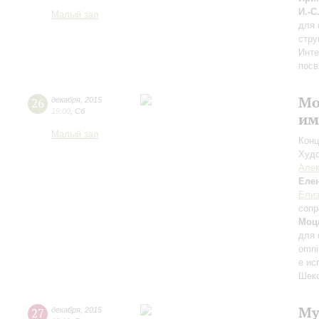
И.-С
Малый зал
для 
стру
Инте
посв
Мо
26
декабря
,
2015
19:00
,
Сб
им
Малый зал
Конц
Худо
Алек
Еле
Елиз
сопр
Моц
для 
omni
е ис
Шекс
Му
27
декабря
,
2015