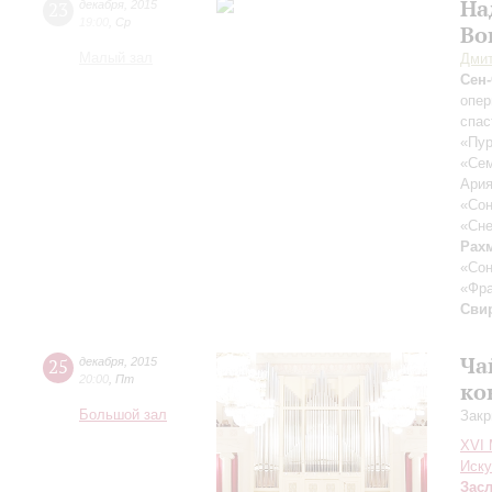
На
23
декабря
,
2015
19:00
,
Ср
Во
Малый зал
Дмит
Сен
опер
спас
«Пур
«Сем
Ария
«Сон
«Сне
Рах
«Сон
«Фра
Сви
Ча
25
декабря
,
2015
20:00
,
Пт
ко
Большой зал
Закр
XVI
Иску
Зас