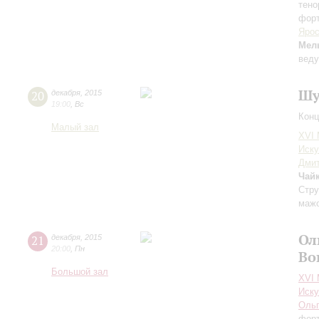
тено
фор
Ярос
Мел
вед
Шу
20
декабря
,
2015
19:00
,
Вс
Конц
Малый зал
XVI
Иску
Дми
Чай
Стру
маж
Ол
21
декабря
,
2015
20:00
,
Пн
Во
Большой зал
XVI
Иску
Ольг
форт