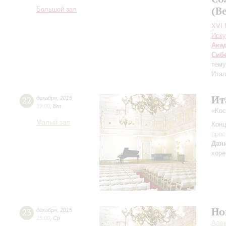
(В
Большой зал
XVI
Иску
Ака
Сиб
тему
Итал
Ит
22
декабря
,
2015
19:00
,
Вт
«Кос
Малый зал
Конц
прос
Дан
хоре
Но
23
декабря
,
2015
15:00
,
Ср
Алек