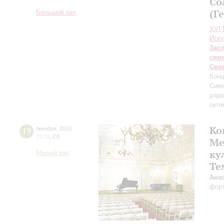
Со
(Г
Большой зал
XVI
Иску
Зас
сим
Сви
Конц
Сим
упра
октя
Ко
19
декабря
,
2015
19:00
,
Сб
Ме
ку
Малый зал
Те
Ана
фор