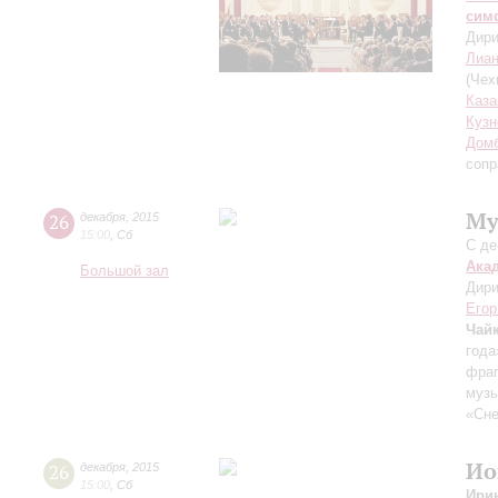
сим
Дири
Лиан
(Чех
Каза
Куз
Дом
сопр
Му
26
декабря
,
2015
15:00
,
Сб
С де
Ака
Большой зал
Дири
Егор
Чай
года
фраг
музы
«Сне
Ио
26
декабря
,
2015
15:00
,
Сб
Ири