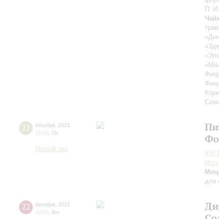
П. И
Чай
трав
«Ден
«Зде
«Эле
«Mis
Фиор
Фиор
Кори
Семи
Пи
21
декабря
,
2015
19:00
,
Пн
Фо
Малый зал
XVI
Иску
Моц
для 
Ди
22
декабря
,
2015
20:00
,
Вт
Со