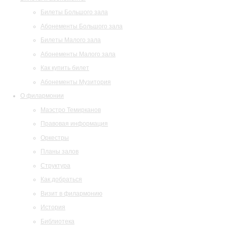
Билеты Большого зала
Абонементы Большого зала
Билеты Малого зала
Абонементы Малого зала
Как купить билет
Абонементы Музитория
О филармонии
Маэстро Темирканов
Правовая информация
Оркестры
Планы залов
Структура
Как добраться
Визит в филармонию
История
Библиотека