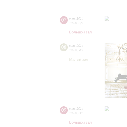
07
мая
,
2014
19:00
,
Ср
Большой зал
08
мая
,
2014
19:00
,
Чт
Малый зал
09
мая
,
2014
19:00
,
Пт
Большой зал