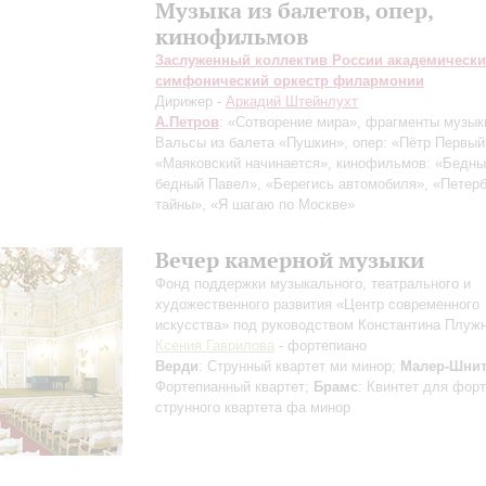
Музыка из балетов, опер,
кинофильмов
Заслуженный коллектив России академическ
симфонический оркестр филармонии
Дирижер -
Аркадий Штейнлухт
А.Петров
: «Сотворение мира», фрагменты музык
Вальсы из балета «Пушкин», опер: «Пётр Первый
«Маяковский начинается», кинофильмов: «Бедны
бедный Павел», «Берегись автомобиля», «Петерб
тайны», «Я шагаю по Москве»
Вечер камерной музыки
Фонд поддержки музыкального, театрального и
художественного развития «Центр современного
искусства» под руководством Константина Плуж
Ксения Гаврилова
- фортепиано
Верди
: Струнный квартет ми минор;
Малер-Шнит
Фортепианный квартет;
Брамс
: Квинтет для фор
струнного квартета фа минор