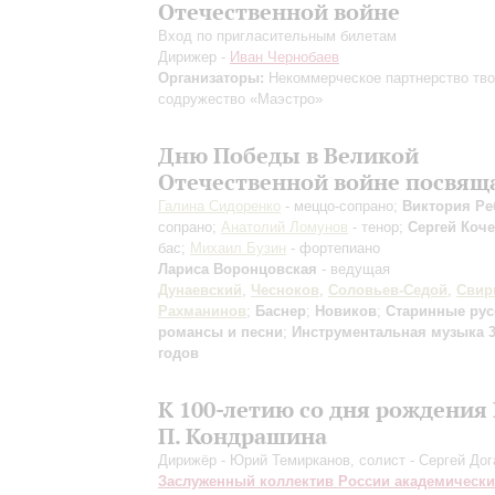
Отечественной войне
Вход по пригласительным билетам
Дирижер -
Иван Чернобаев
Организаторы:
Некоммерческое партнерство тво
содружество «Маэстро»
Дню Победы в Великой
Отечественной войне посвящ
Галина Сидоренко
- меццо-сопрано;
Виктория Ре
сопрано;
Анатолий Ломунов
- тенор;
Сергей Коч
бас;
Михаил Бузин
- фортепиано
Лариса Воронцовская
- ведущая
Дунаевский
,
Чесноков
,
Соловьев-Седой
,
Свир
Рахманинов
;
Баснер
;
Новиков
;
Старинные рус
романсы и песни
;
Инструментальная музыка 3
годов
К 100-летию со дня рождения 
П. Кондрашина
Дирижёр - Юрий Темирканов, солист - Сергей До
Заслуженный коллектив России академическ