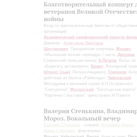
Благотворительный концерт 
ветеранов Великой Отечеств
войны
Вход по пригласительным билетам от обществе
организаций
Академический симфонический оркестр фил
Дирижер -
Александр Дмитриев
Шостакович
: Праздничная увертюра;
Моцарт
:
«Маленькая ночная серенада»
I часть
;
Дворжак
:
Славянский танец ми минор;
А.Петров
: Вальс из
«Берегись автомобиля»;
Брамс
: Венгерский тан
Штраус (сын)
: Полька-пиццикато;
Глазунов
: Антр
действию из балета «Раймонда»;
Чайковский
:
Мелодрама к весенней сказке А.Н.Островского
"Снегурочка";
Мусоргский
: "Богатырские ворота"
"Картинки с выставки", оркестровка М.Равеля
Валерия Стенькина, Владими
Мороз. Вокальный вечер
Валерия Стенькина
- сопрано;
Владимир Мороз
- 
Ирина Соболева
- фортепиано
Моцарт, Чайковский, Верди
: Арии из опер;
Лега