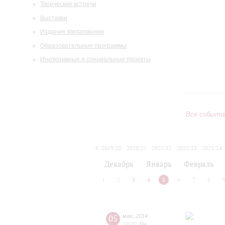
Творческие встречи
Выставки
Издания филармонии
Образовательные программы
Инклюзивные и специальные проекты
Все событи
2019/20
2020/21
2021/22
2022/23
2023/24
2024/25
2025/26
2026/27
Декабрь
Январь
Февраль
1
2
3
4
5
6
7
8
05
мая
,
2014
19:00
,
Пн