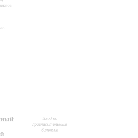
зиклов
тию
ьный
Вход по
пригласительным
билетам
ой