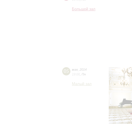
Большой зал
05
мая
,
2014
19:00
,
Пн
Малый зал