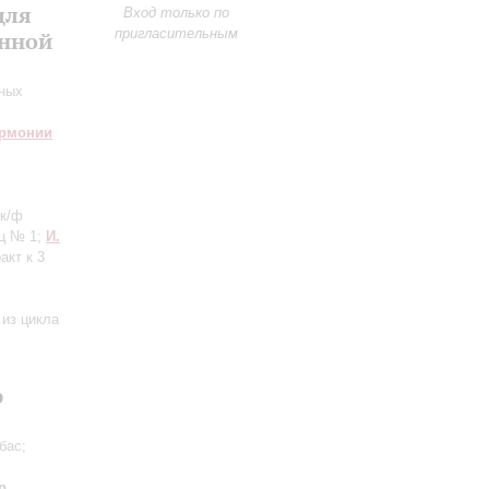
для
Вход только по
пригласительным
енной
нных
армонии
 к/ф
ец № 1;
И.
акт к 3
 из цикла
р
бас;
р,