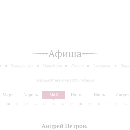
Афиша
я
Большой зал
Малый зал
Лекции
Экскурсии
Пушк
сегодня 07 августа 2026, пятница
Март
Апрель
Май
Июнь
Июль
Август
9
10
11
12
13
14
15
16
17
18
19
20
21
22
23
Андрей Петров.