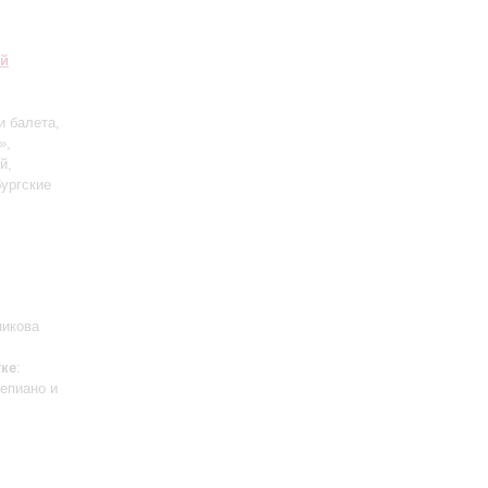
ий
и балета,
»,
й,
ургские
никова
ке
:
тепиано и