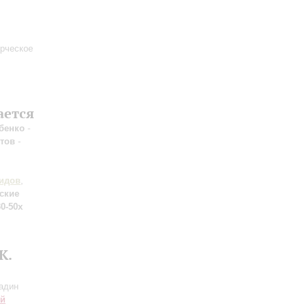
рческое
ается
бенко
-
етов
-
идов
,
ские
0-50х
К.
гадин
ий