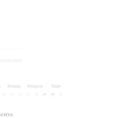
инская карта
ь
Январь
Февраль
Март
24
25
26
27
28
29
30
31
мента