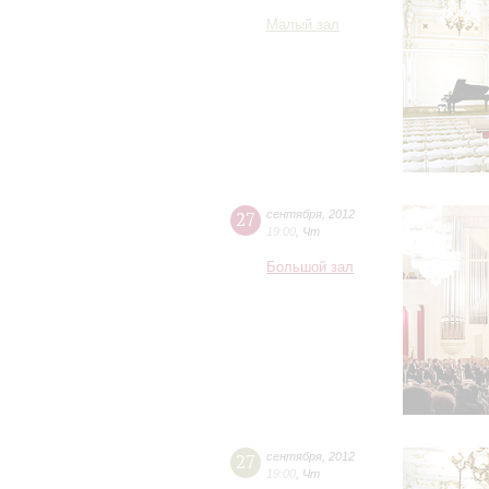
Малый зал
27
сентября
,
2012
19:00
,
Чт
Большой зал
27
сентября
,
2012
19:00
,
Чт