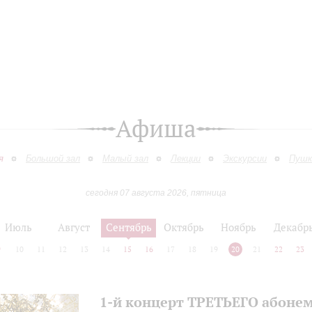
Афиша
я
Большой зал
Малый зал
Лекции
Экскурсии
Пушк
сегодня 07 августа 2026, пятница
Июль
Август
Сентябрь
Октябрь
Ноябрь
Декабр
9
10
11
12
13
14
15
16
17
18
19
20
21
22
23
1-й концерт ТРЕТЬЕГО абоне