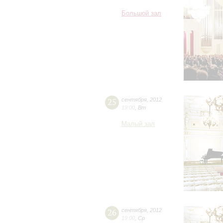
Большой зал
25
сентября
,
2012
19:00
,
Вт
Малый зал
26
сентября
,
2012
19:00
,
Ср