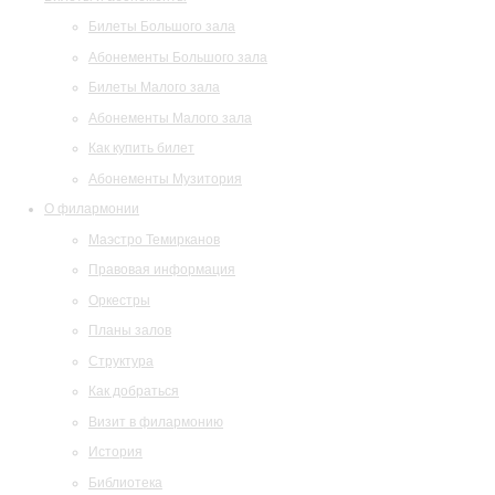
Билеты Большого зала
Абонементы Большого зала
Билеты Малого зала
Абонементы Малого зала
Как купить билет
Абонементы Музитория
О филармонии
Маэстро Темирканов
Правовая информация
Оркестры
Планы залов
Структура
Как добраться
Визит в филармонию
История
Библиотека