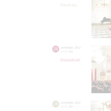
Малый зал
28
сентября
,
2012
19:00
,
Пт
Большой зал
28
сентября
,
2012
19:00
,
Пт