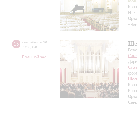
Моц
Конц
№ 4
Орг
«Чай
Ше
15
сентября
,
2026
19:00
,
Вт
Вече
Симф
Большой зал
Дири
Ста
фор
Шоп
Конц
Конц
Орг
Санк