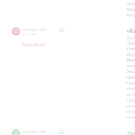
орке
Орг
Фила
«К
11
сентября
,
2026
16:00
,
Пт
Анса
"Mar
Большой зал
Еле
Миха
Ман
кино
Эль
Цим
Кари
«Чел
авто
«Дж
кино
Музы
кино
Эк
12
сентября
,
2026