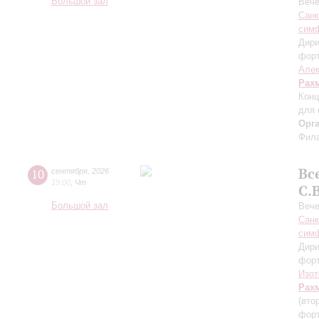
Большой зал
Вече
Санк
симф
Дири
фор
Алек
Рах
Конц
для 
Орг
Фила
Вс
10
сентября
,
2026
19:00
,
Чт
С.
Большой зал
Вече
Санк
симф
Дири
фор
Изот
Рах
(вто
форт