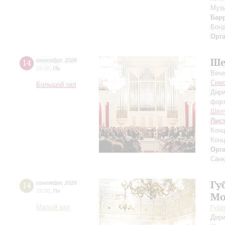
Музы
Бар
Бон
Орг
Ше
14
сентября
,
2026
19:00
,
Пн
Вече
Симф
Большой зал
Дири
фор
Шел
Лис
Конц
Конц
Орг
Санк
Гу
14
сентября
,
2026
19:00
,
Пн
Мо
Малый зал
Губе
Дири