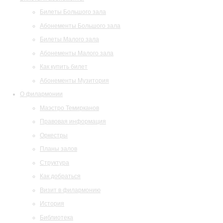
Билеты Большого зала
Абонементы Большого зала
Билеты Малого зала
Абонементы Малого зала
Как купить билет
Абонементы Музитория
О филармонии
Маэстро Темирканов
Правовая информация
Оркестры
Планы залов
Структура
Как добраться
Визит в филармонию
История
Библиотека