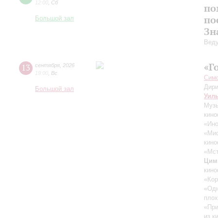
12:00
,
Сб
по
по
Большой зал
Зн
Вед
«Г
13
сентября
,
2026
19:00
,
Вс
Симф
Дири
Большой зал
Уил
Музы
кино
«Ино
«Ми
кино
«Мст
Цим
кино
«Кор
«Одн
плох
«При
из к