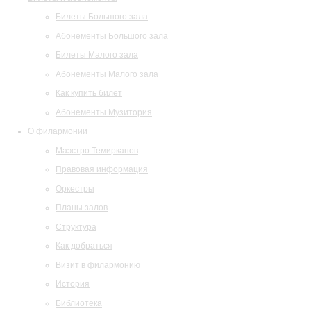
Билеты Большого зала
Абонементы Большого зала
Билеты Малого зала
Абонементы Малого зала
Как купить билет
Абонементы Музитория
О филармонии
Маэстро Темирканов
Правовая информация
Оркестры
Планы залов
Структура
Как добраться
Визит в филармонию
История
Библиотека