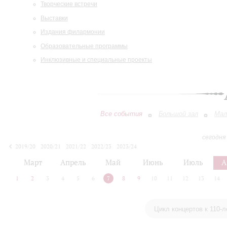
Творческие встречи
Выставки
Издания филармонии
Образовательные программы
Инклюзивные и специальные проекты
Все события
Большой зал
Мал
сегодня
2019/20
2020/21
2021/22
2022/23
2023/24
2024/25
2025/26
2026/27
Март
Апрель
Май
Июнь
Июль
А
1
2
3
4
5
6
7
8
9
10
11
12
13
14
Цикл концертов к 110-