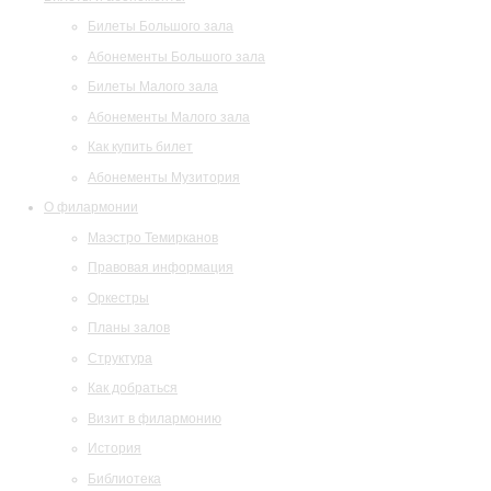
Билеты Большого зала
Абонементы Большого зала
Билеты Малого зала
Абонементы Малого зала
Как купить билет
Абонементы Музитория
О филармонии
Маэстро Темирканов
Правовая информация
Оркестры
Планы залов
Структура
Как добраться
Визит в филармонию
История
Библиотека