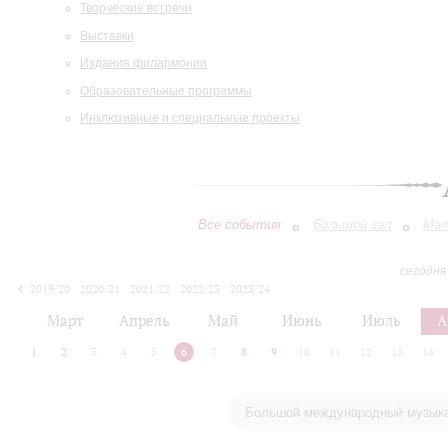
Творческие встречи
Выставки
Издания филармонии
Образовательные программы
Инклюзивные и специальные проекты
Все события
Большой зал
Мал
сегодня
2019/20
2020/21
2021/22
2022/23
2023/24
2024/25
2025/26
2026/27
Март
Апрель
Май
Июнь
Июль
А
1
2
3
4
5
6
7
8
9
10
11
12
13
14
Большой международный музыка