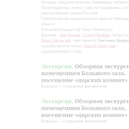
Похвала священномученику Вениамину, митропо
Петроградскому, и иже с ним пострадавшим, и в
новомученикам Церкви Русской
Губернаторский симфонический оркестр Новгоро
области
Большой сводный хор Санкт-Петербурга
Дирижёр -
Лев Дунаев
;
Олеся Петрова
- меццо-со
Денис Беганский
- бас-баритон;
Светлана Щедри
художественное слово;
Сергей Перегудов
-
художественное слово
Экскурсия.
Обзорная экскурс
помещениям Большого зала,
посещение «царских комнат»
Ведущие — сотрудники филармонии
Экскурсия.
Обзорная экскурс
помещениям Большого зала,
посещение «царских комнат»
Ведущие — сотрудники филармонии