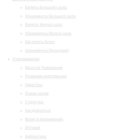
Билеты Большого зала
Абонементы Большого зала
Билеты Малого зала
Абонементы Малого зала
Как купить билет
Абонементы Музитория
О филармонии
Маэстро Темирканов
Правовая информация
Оркестры
Планы залов
Структура
Как добраться
Визит в филармонию
История
Библиотека