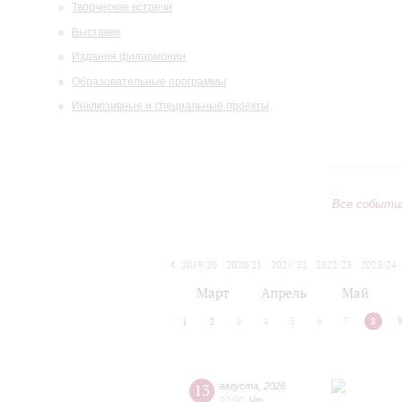
Творческие встречи
Выставки
Издания филармонии
Образовательные программы
Инклюзивные и специальные проекты
Все событи
2019/20
2020/21
2021/22
2022/23
2023/24
2024/25
2025/26
2026/27
Март
Апрель
Май
1
2
3
4
5
6
7
8
13
августа
,
2026
20:00
,
Чт