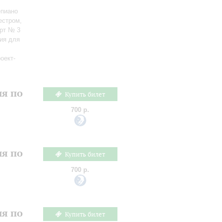
епиано
естром,
ерт № 3
ия для
оект-
ия по
Купить билет
700 р.
ия по
Купить билет
700 р.
ия по
Купить билет