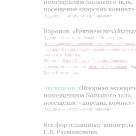
помещениям Большого зала,
посещение «царских комнат»
Ведущие — сотрудники филармонии
Воронов. «Реквием незабыты
В день памяти жертв блокады Ленинграда
Всероссийский юношеский симфонический оркес
Государственная академическая хоровая капелл
имени А.А. Юрлова
Дирижёр -
Юрий Башмет
;
Светлана Крючкова
-
художественное слово;
Николай Землянских
- ба
Данил Князев
- бас
Экскурсия.
Обзорная экскурс
помещениям Большого зала,
посещение «царских комнат»
Ведущие — сотрудники филармонии
Все фортепианные концерты
С.В. Рахманинова