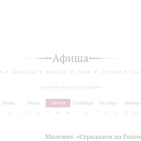
Афиша
я
Большой зал
Малый зал
Лекции
Экскурсии
Пушк
сегодня 08 августа 2026, суббота
Июнь
Июль
Август
Сентябрь
Октябрь
Ноябрь
9
10
11
12
13
14
15
16
17
18
19
20
21
22
23
Малевич. «Страдалец до Голг