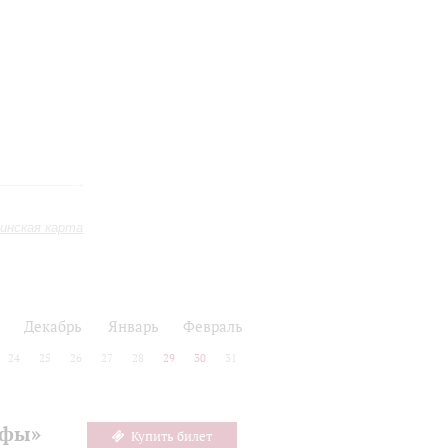
инская карта
Декабрь
Январь
Февраль
24
25
26
27
28
29
30
31
офы»
Купить билет