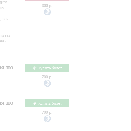
литу
300 р.
сем
дской
прано;
на
-
ия по
Купить билет
700 р.
ия по
Купить билет
700 р.