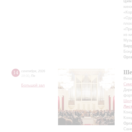
Цим
кино
«Кор
«Одн
плох
«При
из к
Музы
Бар
Бон
Орг
Ше
14
сентября
,
2026
19:00
,
Пн
Вече
Симф
Большой зал
Дири
фор
Шел
Лис
Конц
Конц
Орг
Санк