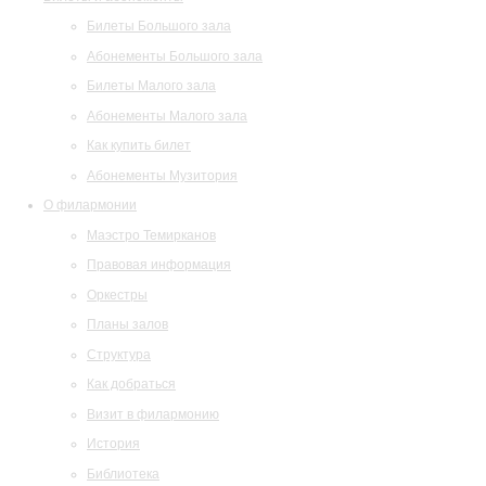
Билеты Большого зала
Абонементы Большого зала
Билеты Малого зала
Абонементы Малого зала
Как купить билет
Абонементы Музитория
О филармонии
Маэстро Темирканов
Правовая информация
Оркестры
Планы залов
Структура
Как добраться
Визит в филармонию
История
Библиотека