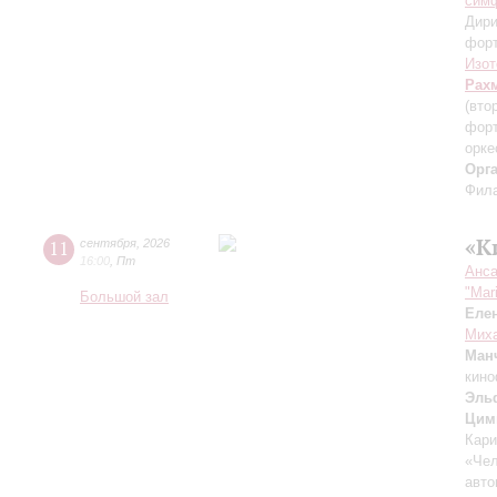
симф
Дири
фор
Изот
Рах
(вто
форт
орке
Орг
Фила
«К
11
сентября
,
2026
16:00
,
Пт
Анса
"Mar
Большой зал
Еле
Миха
Ман
кино
Эль
Цим
Кари
«Чел
авто