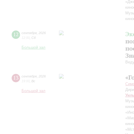
«Дж
кино
Музы
кино
Эк
12
сентября
,
2026
12:00
,
Сб
по
по
Большой зал
Зн
Вед
«Г
13
сентября
,
2026
19:00
,
Вс
Симф
Дири
Большой зал
Уил
Музы
кино
«Ино
«Ми
кино
«Мст