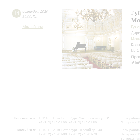
Гу
14
сентября
,
2026
19:00
,
Пн
Мо
Малый зал
Губе
Дири
Моц
Конц
№ 4
Орг
«Чай
Большой зал:
191186, Санкт-Петербург, Михайловская ул., 2
Часы работы
+7 (812) 240-01-00, +7 (812) 240-01-80
Перерыв с 1
Малый зал:
191011, Санкт-Петербург, Невский пр., 30
Часы работы
+7 (812) 240-01-00, +7 (812) 240-01-70
Перерыв с 1
Вопросы на