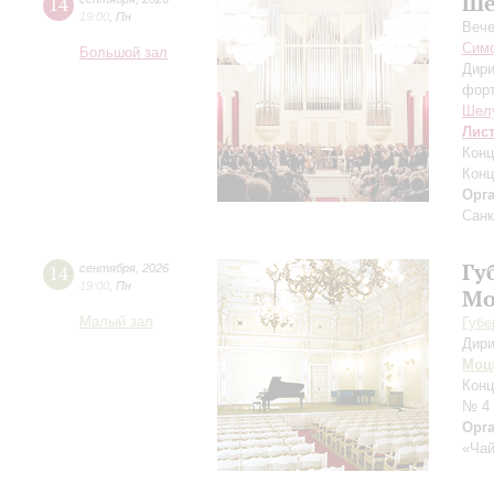
Ше
14
19:00
,
Пн
Вече
Симф
Большой зал
Дири
фор
Шел
Лис
Конц
Конц
Орг
Санк
Гу
14
сентября
,
2026
19:00
,
Пн
Мо
Малый зал
Губе
Дири
Моц
Конц
№ 4
Орг
«Чай