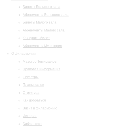
Билеты Большого зала
Абонементы Большого зала
Билеты Малого зала
Абонементы Малого зала
Как купить билет
Абонементы Музитория
О филармонии
Маэстро Темирканов
Правовая информация
Оркестры
Планы залов
Структура
Как добраться
Визит в филармонию
История
Библиотека