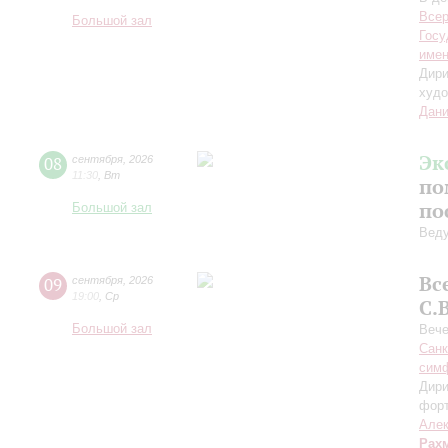
Всер
Большой зал
Госу
имен
Дири
худо
Дани
Эк
08
сентября
,
2026
11:30
,
Вт
по
по
Большой зал
Вед
Вс
09
сентября
,
2026
19:00
,
Ср
С.
Большой зал
Вече
Санк
симф
Дири
фор
Алек
Рах