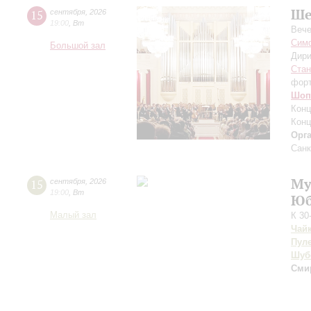
Ше
15
сентября
,
2026
19:00
,
Вт
Вече
Симф
Большой зал
Дири
Ста
фор
Шоп
Конц
Конц
Орг
Санк
Му
15
сентября
,
2026
19:00
,
Вт
Юб
Малый зал
К 30
Чай
Пул
Шуб
Сми