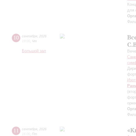
Конц
для 
Орг
Фила
Вс
10
сентября
,
2026
19:00
,
Чт
С.
Большой зал
Вече
Санк
симф
Дири
фор
Изот
Рах
(вто
форт
орке
Орг
Фила
«К
11
сентября
,
2026
16:00
,
Пт