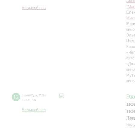
Анса
"Mar
Большой зал
Еле
Миха
Ман
кино
Эль
Цим
Кари
«Чел
авто
«Дж
кино
Музы
кино
Эк
12
сентября
,
2026
12:00
,
Сб
по
по
Большой зал
Зн
Вед