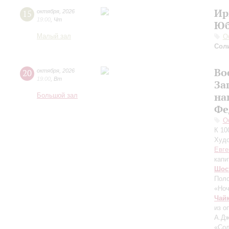
Ир
15
октября
,
2026
19:00
,
Чт
Юб
Малый зал
О
Сол
Во
20
октября
,
2026
19:00
,
Вт
За
на
Большой зал
Фе
О
К 10
Худо
Евге
капи
Шос
Поло
«Ноч
Чай
из о
А.Дж
«Сол