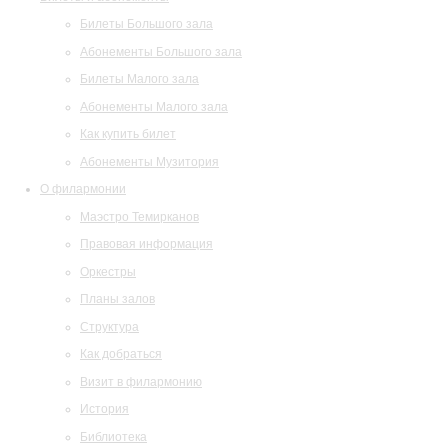
Билеты Большого зала
Абонементы Большого зала
Билеты Малого зала
Абонементы Малого зала
Как купить билет
Абонементы Музитория
О филармонии
Маэстро Темирканов
Правовая информация
Оркестры
Планы залов
Структура
Как добраться
Визит в филармонию
История
Библиотека