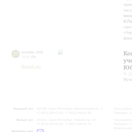
орке
пасо
песн
И.П
сакс
«Че
фанф
Ко
23
октября
,
2026
19:00
,
Пт
уч
Юб
Малый зал
О
Музы
Большой зал:
191186, Санкт-Петербург, Михайловская ул., 2
Часы работы
+7 (812) 240-01-00, +7 (812) 240-01-80
Перерыв с 1
Малый зал:
191011, Санкт-Петербург, Невский пр., 30
Часы работы
+7 (812) 240-01-00, +7 (812) 240-01-70
Перерыв с 1
Вопросы на
Напишите нам: