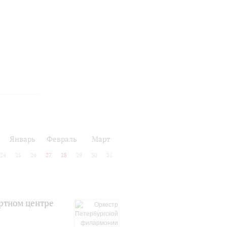
Январь
Февраль
Март
24
25
26
27
28
29
30
31
ртном центре