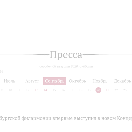
Пресса
сегодня 08 августа 2026, суббота
24
Июль
Август
Сентябрь
Октябрь
Ноябрь
Декабрь
9
10
11
12
13
14
15
16
17
18
19
20
21
22
23
бургской филармонии впервые выступил в новом Конце