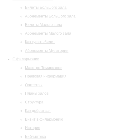
Билеты Большого зала
Абонементы Большого зала
Билеты Малого зала
Абонементы Малого зала
Как купить билет
Абонементы Музитория
О филармонии
Маэстро Темирканов
Правовая информация
Оркестры
Планы залов
Структура
Как добраться
Визит в филармонию
История
Библиотека