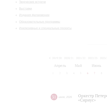
Творческие встречи
Выставки
Издания филармонии
Образовательные программы
Инклюзивные и специальные проекты
2019/20
2020/21
2021/22
2022/23
2023/
2024/25
2025/26
Апрель
Май
Июнь
1
2
3
4
5
6
7
8
Оркестр Петер
31
июля
,
2026
«Сириус»