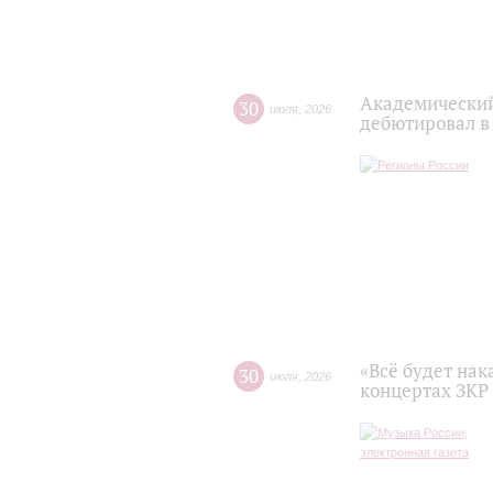
Академический
30
июля
,
2026
дебютировал в
«Всё будет нак
30
июля
,
2026
концертах ЗКР