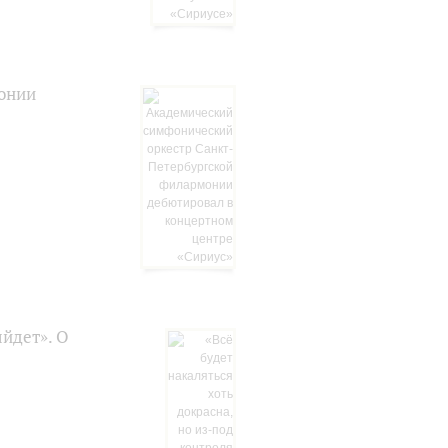
онии
ыйдет». О