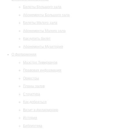
Билеты Большого зала
Абонементы Большого зала
Билеты Малого зала
Абонементы Малого зала
Как купить билет
Абонементы Музитория
О филармонии
Маэстро Темирканов
Правовая информация
Оркестры
Планы залов
Структура
Как добраться
Визит в филармонию
История
Библиотека