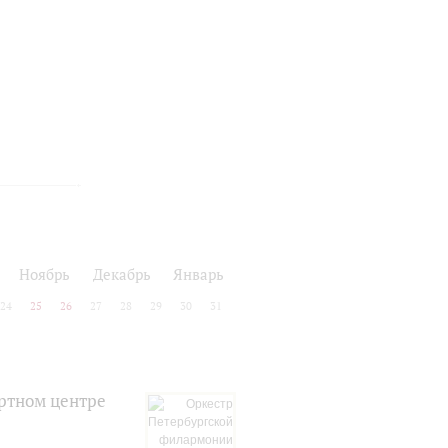
Ноябрь
Декабрь
Январь
24
25
26
27
28
29
30
31
ртном центре