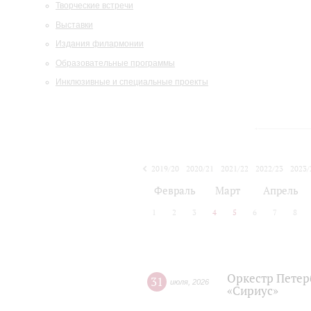
Творческие встречи
Выставки
Издания филармонии
Образовательные программы
Инклюзивные и специальные проекты
2019/20
2020/21
2021/22
2022/23
2023/
2024/25
2025/26
Февраль
Март
Апрель
1
2
3
4
5
6
7
8
Оркестр Петер
31
июля
,
2026
«Сириус»