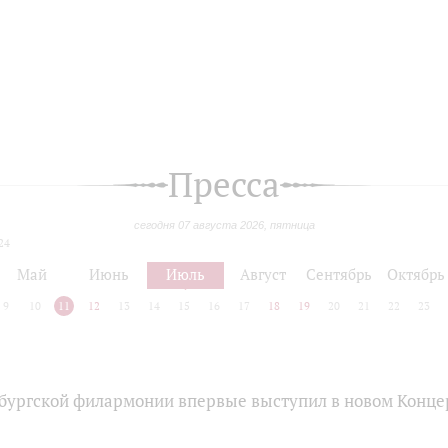
Пресса
сегодня 07 августа 2026, пятница
24
Май
Июнь
Июль
Август
Сентябрь
Октябрь
9
10
11
12
13
14
15
16
17
18
19
20
21
22
23
бургской филармонии впервые выступил в новом Конце