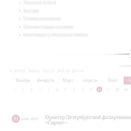
Творческие встречи
Выставки
Издания филармонии
Образовательные программы
Инклюзивные и специальные проекты
сегодн
2019/20
2020/21
2021/22
2022/23
2023/24
2024/25
2025/26
Январь
Февраль
Март
Апрель
Май
1
2
3
4
5
6
7
8
9
10
11
12
13
14
Оркестр Петербургской филармонии
31
июля
,
2026
«Сириус»