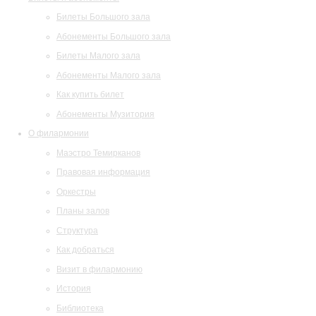
Билеты Большого зала
Абонементы Большого зала
Билеты Малого зала
Абонементы Малого зала
Как купить билет
Абонементы Музитория
О филармонии
Маэстро Темирканов
Правовая информация
Оркестры
Планы залов
Структура
Как добраться
Визит в филармонию
История
Библиотека