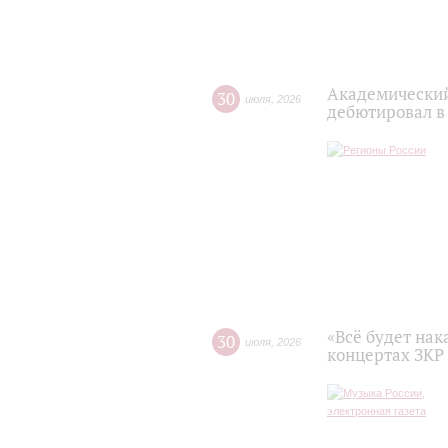
Академический
30
июля
,
2026
дебютировал в
«Всё будет нак
30
июля
,
2026
концертах ЗКР