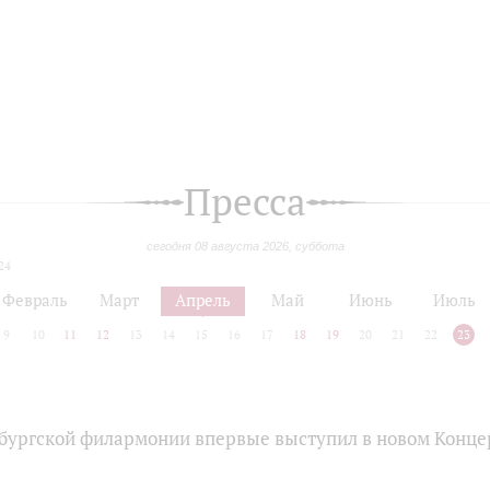
Пресса
сегодня 08 августа 2026, суббота
24
Февраль
Март
Апрель
Май
Июнь
Июль
9
10
11
12
13
14
15
16
17
18
19
20
21
22
23
бургской филармонии впервые выступил в новом Конце