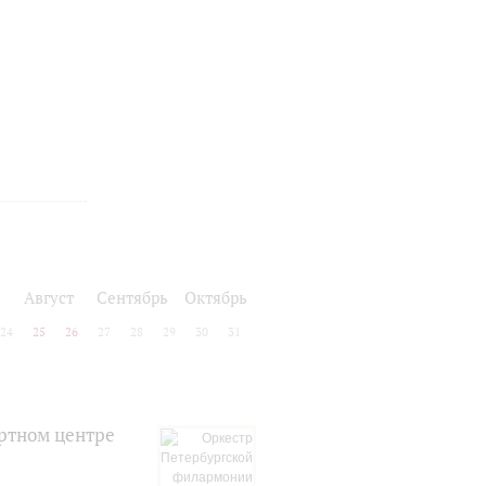
Август
Сентябрь
Октябрь
24
25
26
27
28
29
30
31
ртном центре