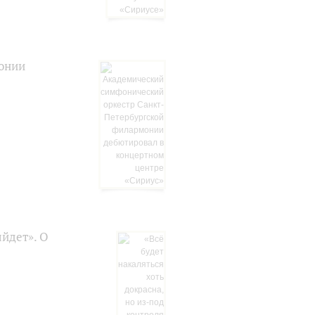
онии
ыйдет». О