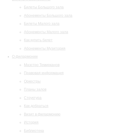
Билеты Большого зала
Абонементы Большого зала
Билеты Малого зала
Абонементы Малого зала
Как купить билет
Абонементы Музитория
О филармонии
Маэстро Темирканов
Правовая информация
Оркестры
Планы залов
Структура
Как добраться
Визит в филармонию
История
Библиотека