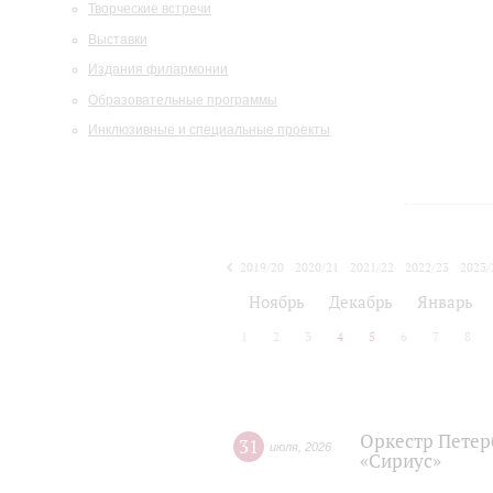
Творческие встречи
Выставки
Издания филармонии
Образовательные программы
Инклюзивные и специальные проекты
2019/20
2020/21
2021/22
2022/23
2023/
2024/25
2025/26
Ноябрь
Декабрь
Январь
1
2
3
4
5
6
7
8
Оркестр Петер
31
июля
,
2026
«Сириус»