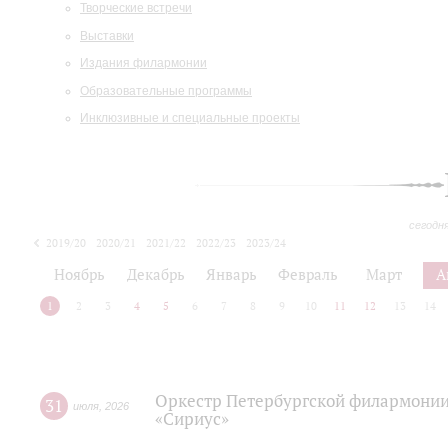
Творческие встречи
Выставки
Издания филармонии
Образовательные программы
Инклюзивные и специальные проекты
сегодн
2019/20
2020/21
2021/22
2022/23
2023/24
2024/25
2025/26
Ноябрь
Декабрь
Январь
Февраль
Март
А
1
2
3
4
5
6
7
8
9
10
11
12
13
14
Оркестр Петербургской филармонии
31
июля
,
2026
«Сириус»