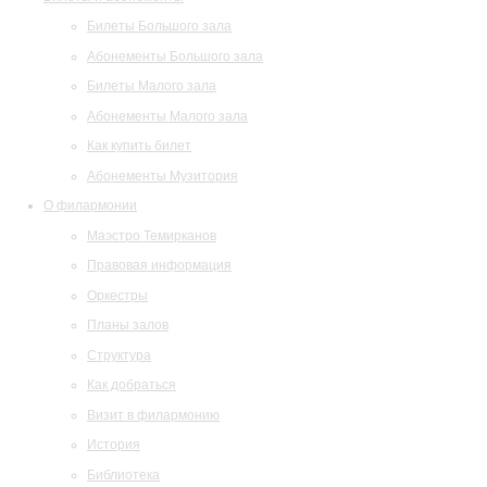
Билеты Большого зала
Абонементы Большого зала
Билеты Малого зала
Абонементы Малого зала
Как купить билет
Абонементы Музитория
О филармонии
Маэстро Темирканов
Правовая информация
Оркестры
Планы залов
Структура
Как добраться
Визит в филармонию
История
Библиотека