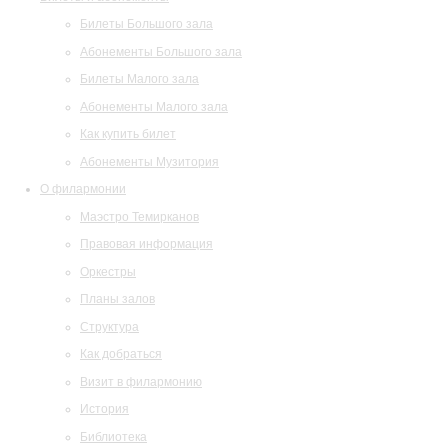
Билеты Большого зала
Абонементы Большого зала
Билеты Малого зала
Абонементы Малого зала
Как купить билет
Абонементы Музитория
О филармонии
Маэстро Темирканов
Правовая информация
Оркестры
Планы залов
Структура
Как добраться
Визит в филармонию
История
Библиотека