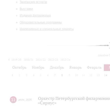
Творческие встречи
Выставки
Издания филармонии
Образовательные программы
Инклюзивные и специальные проекты
сегодня 
2019/20
2020/21
2021/22
2022/23
2023/24
2024/25
2025/26
Октябрь
Ноябрь
Декабрь
Январь
Февраль
1
2
3
4
5
6
7
8
9
10
11
12
13
14
Оркестр Петербургской филармонии
31
июля
,
2026
«Сириус»