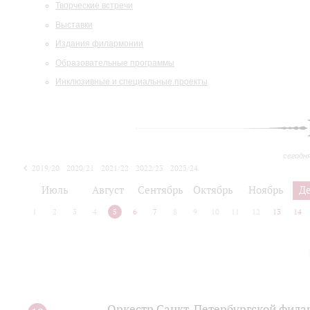
Творческие встречи
Выставки
Издания филармонии
Образовательные программы
Инклюзивные и специальные проекты
сегодн
2019/20
2020/21
2021/22
2022/23
2023/24
2024/25
2025/26
Июль
Август
Сентябрь
Октябрь
Ноябрь
Д
1
2
3
4
5
6
7
8
9
10
11
12
13
14
Оркестр Санкт‑Петербургской фила