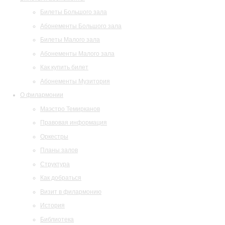
Билеты Большого зала
Абонементы Большого зала
Билеты Малого зала
Абонементы Малого зала
Как купить билет
Абонементы Музитория
О филармонии
Маэстро Темирканов
Правовая информация
Оркестры
Планы залов
Структура
Как добраться
Визит в филармонию
История
Библиотека