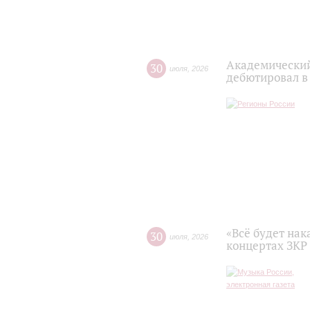
Академический
30
июля
,
2026
дебютировал в
«Всё будет нак
30
июля
,
2026
концертах ЗКР