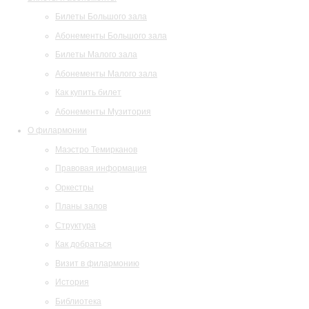
Билеты Большого зала
Абонементы Большого зала
Билеты Малого зала
Абонементы Малого зала
Как купить билет
Абонементы Музитория
О филармонии
Маэстро Темирканов
Правовая информация
Оркестры
Планы залов
Структура
Как добраться
Визит в филармонию
История
Библиотека