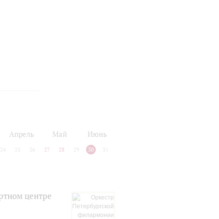
Апрель
Май
Июнь
24
25
26
27
28
29
30
31
ртном центре