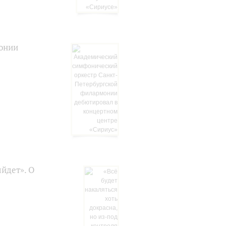
онии
ыйдет». О