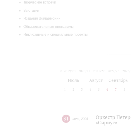
Творческие встречи
Выставки
Издания филармонии
Образовательные программы
Инклюзивные и специальные проекты
2019/20
2020/21
2021/22
2022/23
2023/
2024/25
2025/26
Июль
Август
Сентябрь
1
2
3
4
5
6
7
8
Оркестр Петер
31
июля
,
2026
«Сириус»