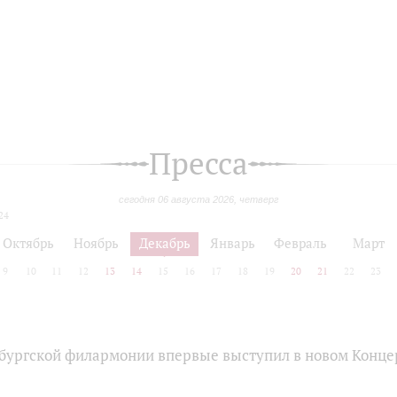
Пресса
сегодня 06 августа 2026, четверг
24
Октябрь
Ноябрь
Декабрь
Январь
Февраль
Март
9
10
11
12
13
14
15
16
17
18
19
20
21
22
23
бургской филармонии впервые выступил в новом Конце