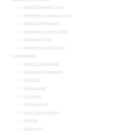
Билеты Большого зала
Абонементы Большого зала
Билеты Малого зала
Абонементы Малого зала
Как купить билет
Абонементы Музитория
О филармонии
Маэстро Темирканов
Правовая информация
Оркестры
Планы залов
Структура
Как добраться
Визит в филармонию
История
Библиотека