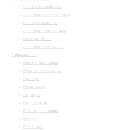
Билеты Большого зала
Абонементы Большого зала
Билеты Малого зала
Абонементы Малого зала
Как купить билет
Абонементы Музитория
О филармонии
Маэстро Темирканов
Правовая информация
Оркестры
Планы залов
Структура
Как добраться
Визит в филармонию
История
Библиотека