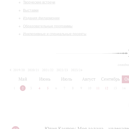
Творческие встречи
Выставки
Издания филармонии
Образовательные программы
Инклюзивные и специальные проекты
сегодн
2019/20
2020/21
2021/22
2022/23
2023/24
2024/25
2025/26
Май
Июнь
Июль
Август
Сентябрь
О
1
2
3
4
5
6
7
8
9
10
11
12
13
14
Юлия Кантор: Моя задача – увлекате