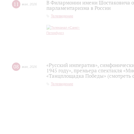
В Филармонии имени Шостаковича о
11
мая
,
2026
парламентаризма в России
Телевидение
«Русский императив», симфонически
08
мая
,
2026
1945 году», премьера спектакля «Мно
«Танцплощадка Победы» (смотреть с
Телевидение