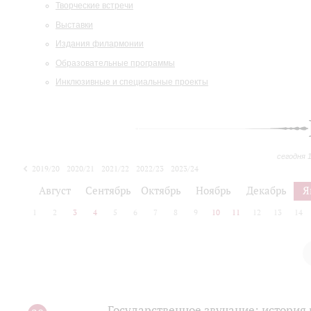
Творческие встречи
Выставки
Издания филармонии
Образовательные программы
Инклюзивные и специальные проекты
сегодня 
2019/20
2020/21
2021/22
2022/23
2023/24
2024/25
2025/26
Август
Сентябрь
Октябрь
Ноябрь
Декабрь
Я
1
2
3
4
5
6
7
8
9
10
11
12
13
14
Государственное звучание: история