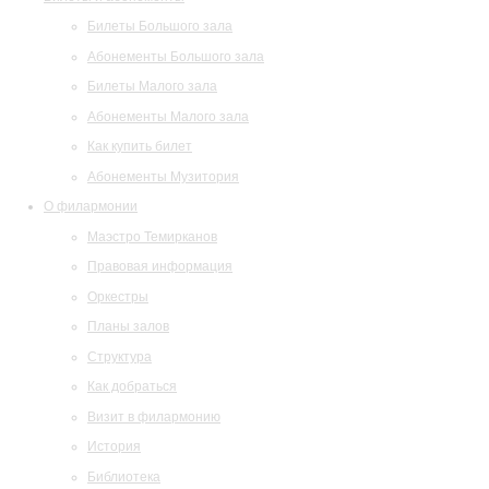
Билеты Большого зала
Абонементы Большого зала
Билеты Малого зала
Абонементы Малого зала
Как купить билет
Абонементы Музитория
О филармонии
Маэстро Темирканов
Правовая информация
Оркестры
Планы залов
Структура
Как добраться
Визит в филармонию
История
Библиотека