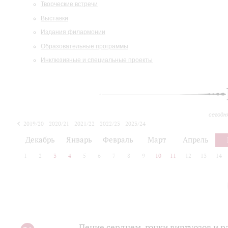
Творческие встречи
Выставки
Издания филармонии
Образовательные программы
Инклюзивные и специальные проекты
сегодн
2019/20
2020/21
2021/22
2022/23
2023/24
2024/25
2025/26
Декабрь
Январь
Февраль
Март
Апрель
1
2
3
4
5
6
7
8
9
10
11
12
13
14
Пение сердцем, гонки виртуозов и р