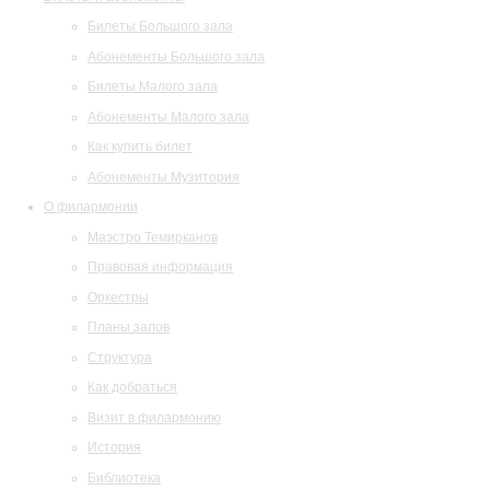
Билеты Большого зала
Абонементы Большого зала
Билеты Малого зала
Абонементы Малого зала
Как купить билет
Абонементы Музитория
О филармонии
Маэстро Темирканов
Правовая информация
Оркестры
Планы залов
Структура
Как добраться
Визит в филармонию
История
Библиотека