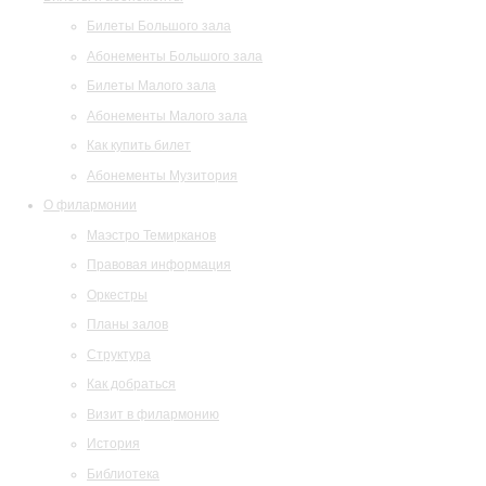
Билеты Большого зала
Абонементы Большого зала
Билеты Малого зала
Абонементы Малого зала
Как купить билет
Абонементы Музитория
О филармонии
Маэстро Темирканов
Правовая информация
Оркестры
Планы залов
Структура
Как добраться
Визит в филармонию
История
Библиотека