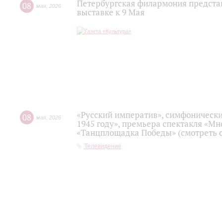
Петербургская филармония предста
08
мая
,
2026
выставке к 9 Мая
«Русский императив», симфонически
08
мая
,
2026
1945 году», премьера спектакля «Мно
«Танцплощадка Победы» (смотреть с
Телевидение