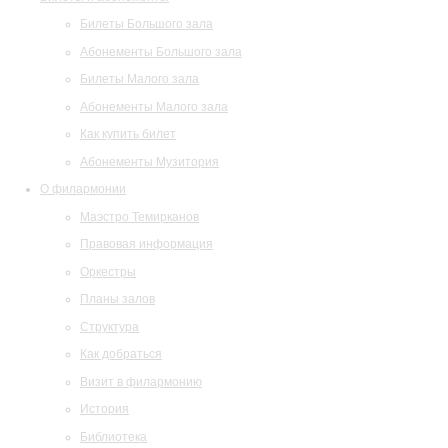
Билеты Большого зала
Абонементы Большого зала
Билеты Малого зала
Абонементы Малого зала
Как купить билет
Абонементы Музитория
О филармонии
Маэстро Темирканов
Правовая информация
Оркестры
Планы залов
Структура
Как добраться
Визит в филармонию
История
Библиотека