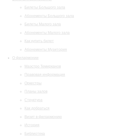
Билеты Большого зала
Абонементы Большого зала
Билеты Малого зала
Абонементы Малого зала
Как купить билет
Абонементы Музитория
О филармонии
Маэстро Темирканов
Правовая информация
Оркестры
Планы залов
Структура
Как добраться
Визит в филармонию
История
Библиотека